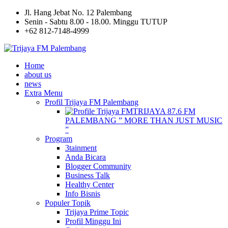
Jl. Hang Jebat No. 12 Palembang
Senin - Sabtu 8.00 - 18.00. Minggu TUTUP
+62 812-7148-4999
Home
about us
news
Extra Menu
Profil Trijaya FM Palembang
TRIJAYA 87.6 FM
PALEMBANG ” MORE THAN JUST MUSIC
”
Program
3tainment
Anda Bicara
Blogger Community
Business Talk
Healthy Center
Info Bisnis
Populer Topik
Trijaya Prime Topic
Profil Minggu Ini