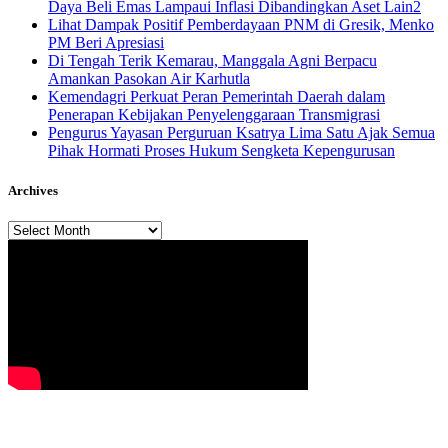
Daya Beli Emas Lampaui Inflasi Dibandingkan Aset Lain2
Lihat Dampak Positif Pemberdayaan PNM di Gresik, Menko
PM Beri Apresiasi
​Di Tengah Terik Kemarau, Manggala Agni Berpacu
Amankan Pasokan Air Karhutla
Kemendagri Perkuat Peran Pemerintah Daerah dalam
Penerapan Kebijakan Penyelenggaraan Transmigrasi
Pengurus Yayasan Perguruan Ksatrya Lima Satu Ajak Semua
Pihak Hormati Proses Hukum Sengketa Kepengurusan
Archives
Archives