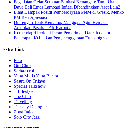
Pegadaian Gelar Seminar Edukasi Keuangan: Tunjukkan
Daya Beli Emas Lampaui Inflasi Dibandingkan Aset Lain2
Lihat Dampak Positif Pemberdayaan PNM di Gresik, Menko
PM Beri Apresiasi
​Di Tengah Terik Kemarau, Manggala Agni Berpacu
Amankan Pasokan Air Karhutla
Kemendagri Perkuat Peran Pemerintah Daerah dalam
Penerapan Kebijakan Penyelenggaraan Transmigrasi
Extra Link
Foto
Oto Club
Serba-serbi
Yang Muda Yang Bicara
Sastra On Trijaya
Special Talkshow
T-Lifestyle
The Club
Travelling
Tuesday Dialogue
Zona Indo
Solo City Jazz