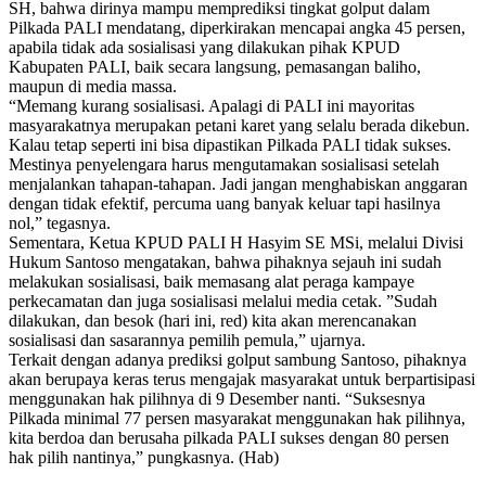
SH, bahwa dirinya mampu memprediksi tingkat golput dalam
Pilkada PALI mendatang, diperkirakan mencapai angka 45 persen,
apabila tidak ada sosialisasi yang dilakukan pihak KPUD
Kabupaten PALI, baik secara langsung, pemasangan baliho,
maupun di media massa.
“Memang kurang sosialisasi. Apalagi di PALI ini mayoritas
masyarakatnya merupakan petani karet yang selalu berada dikebun.
Kalau tetap seperti ini bisa dipastikan Pilkada PALI tidak sukses.
Mestinya penyelengara harus mengutamakan sosialisasi setelah
menjalankan tahapan-tahapan. Jadi jangan menghabiskan anggaran
dengan tidak efektif, percuma uang banyak keluar tapi hasilnya
nol,” tegasnya.
Sementara, Ketua KPUD PALI H Hasyim SE MSi, melalui Divisi
Hukum Santoso mengatakan, bahwa pihaknya sejauh ini sudah
melakukan sosialisasi, baik memasang alat peraga kampaye
perkecamatan dan juga sosialisasi melalui media cetak. ‎”Sudah
dilakukan, dan besok (hari ini, red) kita akan merencanakan
sosialisasi dan sasarannya pemilih pemula,” ujarnya.‎
Terkait dengan adanya prediksi golput sambung Santoso, pihaknya
akan berupaya keras terus mengajak masyarakat untuk berpartisipasi
menggunakan hak pilihnya di 9 Desember nanti. “Suksesnya
Pilkada minimal 77 persen masyarakat menggunakan hak pilihnya,
kita berdoa dan berusaha pilkada PALI sukses dengan 80 persen
hak pilih nantinya,” pungkasnya. (Hab)