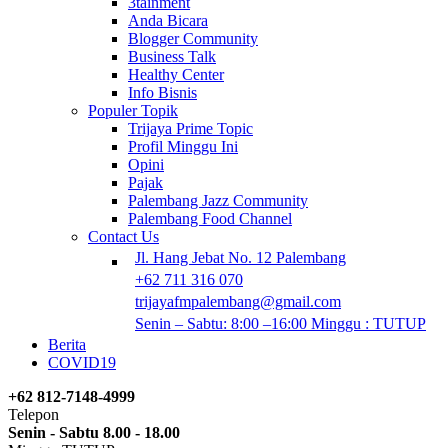
3tainment
Anda Bicara
Blogger Community
Business Talk
Healthy Center
Info Bisnis
Populer Topik
Trijaya Prime Topic
Profil Minggu Ini
Opini
Pajak
Palembang Jazz Community
Palembang Food Channel
Contact Us
Jl. Hang Jebat No. 12 Palembang
+62 711 316 070
trijayafmpalembang@gmail.com
Senin – Sabtu: 8:00 –16:00 Minggu : TUTUP
Berita
COVID19
+62 812-7148-4999
Telepon
Senin - Sabtu 8.00 - 18.00