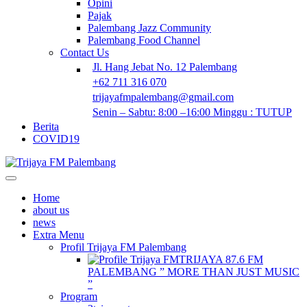
Opini
Pajak
Palembang Jazz Community
Palembang Food Channel
Contact Us
Jl. Hang Jebat No. 12 Palembang
+62 711 316 070
trijayafmpalembang@gmail.com
Senin – Sabtu: 8:00 –16:00 Minggu : TUTUP
Berita
COVID19
Home
about us
news
Extra Menu
Profil Trijaya FM Palembang
TRIJAYA 87.6 FM
PALEMBANG ” MORE THAN JUST MUSIC
”
Program