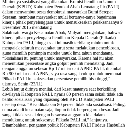
Minimnya sosialisasi yang dilakukan Komisi Pemilihan Umum
Daerah (KPUD) Kabupaten Penukal Abab Lematang Ilir (PALI)
dalam menyambut pesta demokrasi masyarakat Bumi Serepat
Serasan, membuat masyarakat mulai bertanya-tanya bagaimana
kinerja pihak penyelenggara untuk mensukseskan pelaksanaanya 9
Desember 2015 mendatang
Salah satu warga Kecamatan Abab, Mulyadi mengatakan, bahwa
kinerja pihak penyelengara Pemilihan Kepala Daerah (Pilkada)
Kabupaten PALI, hingga saat ini masih terbilang minim untuk
mengajak seluruh masyarakat turut serta melakukan pencoblosan,
guna memilih pemimpin mereka untuk lima tahun mendatang.
“Sosialisasi itu penting untuk masyarakat. Karena hal itu akan
menentukan persentase angka golput pemilih mendatang. Jadi,
dengan anggaran sebesar Rp 17 miliar dari APBD PALI, ditambah
Rp 900 miliar dari APBN, saya rasa sangat cukup untuk membuat
Pilkada PALI ini sukses dan persentase pemilih bisa tinggi,”
ujarnya, Senin (23/11).
Lebih lanjut dirinya menilai, dari kasat matanya saat berkeliling
diwilayah Kabupaten PALI, nyaris 80 persen sama sekali tidak ada
baliho sosialisasi yang dipasang oleh KPUD Kabupaten PALI
disetiap desa. “Bisa dikatakan 80 persen tidak ada sosialisasi. Paling,
cuma ada di kecamatan saja, itupun tidak berpengaruh besar. Jadi
sangat tidak sesuai dengan besarnya anggaran kita dalam
mendukung untuk suksesnya Pilkada PALI ini,” lanjutnya.
Ditambahkan, pengamat politik Kabupaten PALI F‎irdaus Hasbullah