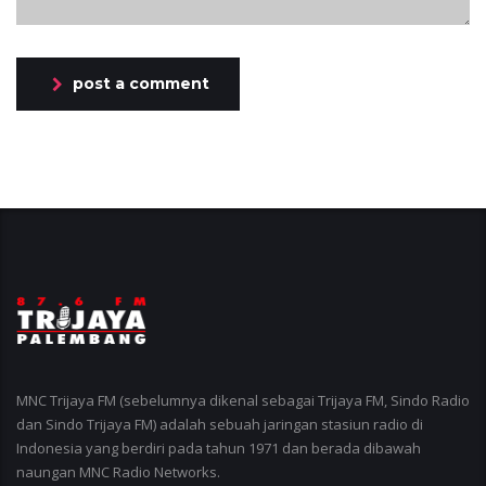
post a comment
MNC Trijaya FM (sebelumnya dikenal sebagai Trijaya FM, Sindo Radio
dan Sindo Trijaya FM) adalah sebuah jaringan stasiun radio di
Indonesia yang berdiri pada tahun 1971 dan berada dibawah
naungan MNC Radio Networks.