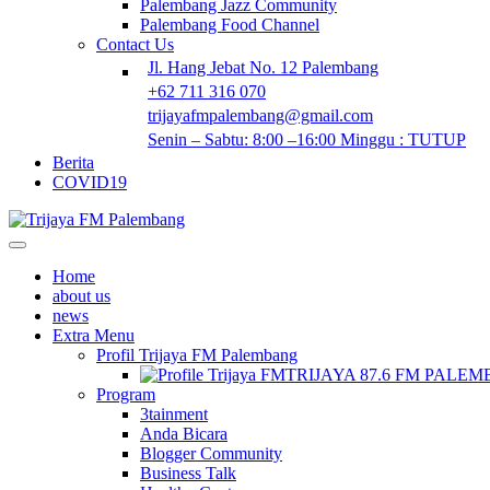
Palembang Jazz Community
Palembang Food Channel
Contact Us
Jl. Hang Jebat No. 12 Palembang
+62 711 316 070
trijayafmpalembang@gmail.com
Senin – Sabtu: 8:00 –16:00 Minggu : TUTUP
Berita
COVID19
Home
about us
news
Extra Menu
Profil Trijaya FM Palembang
TRIJAYA 87.6 FM PALE
Program
3tainment
Anda Bicara
Blogger Community
Business Talk