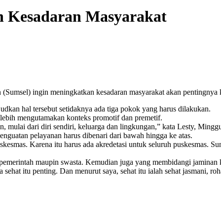
an Kesadaran Masyarakat
Sumsel) ingin meningkatkan kesadaran masyarakat akan pentingnya kes
an hal tersebut setidaknya ada tiga pokok yang harus dilakukan.
 lebih mengutamakan konteks promotif dan premetif.
 mulai dari diri sendiri, keluarga dan lingkungan,” kata Lesty, Minggu
enguatan pelayanan harus dibenari dari bawah hingga ke atas.
uskesmas. Karena itu harus ada akredetasi untuk seluruh puskesmas. S
p pemerintah maupin swasta. Kemudian juga yang membidangi jaminan 
hat itu penting. Dan menurut saya, sehat itu ialah sehat jasmani, ro