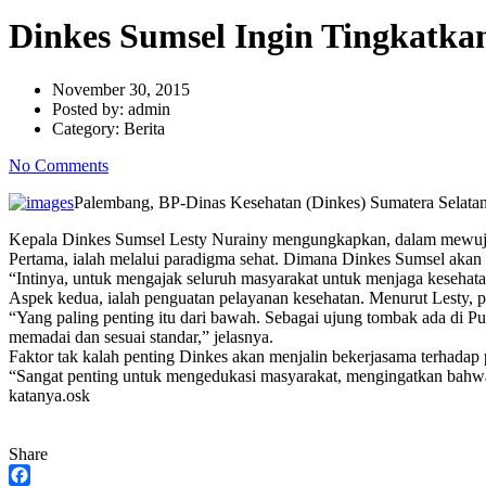
Dinkes Sumsel Ingin Tingkatk
November 30, 2015
Posted by:
admin
Category:
Berita
No Comments
Palembang, BP-Dinas Kesehatan (Dinkes) Sumatera Selatan (
Kepala Dinkes Sumsel Lesty Nurainy mengungkapkan, dalam mewujudk
Pertama, ialah melalui paradigma sehat. Dimana Dinkes Sumsel akan
“Intinya, untuk mengajak seluruh masyarakat untuk menjaga kesehatan,
Aspek kedua, ialah penguatan pelayanan kesehatan. Menurut Lesty, p
“Yang paling penting itu dari bawah. Sebagai ujung tombak ada di P
memadai dan sesuai standar,” jelasnya.
Faktor tak kalah penting Dinkes akan menjalin bekerjasama terhada
“Sangat penting untuk mengedukasi masyarakat, mengingatkan bahwa se
katanya.osk
Share