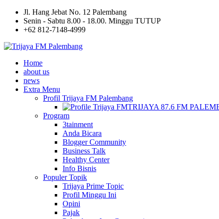
Jl. Hang Jebat No. 12 Palembang
Senin - Sabtu 8.00 - 18.00. Minggu TUTUP
+62 812-7148-4999
Home
about us
news
Extra Menu
Profil Trijaya FM Palembang
TRIJAYA 87.6 FM PALE
Program
3tainment
Anda Bicara
Blogger Community
Business Talk
Healthy Center
Info Bisnis
Populer Topik
Trijaya Prime Topic
Profil Minggu Ini
Opini
Pajak