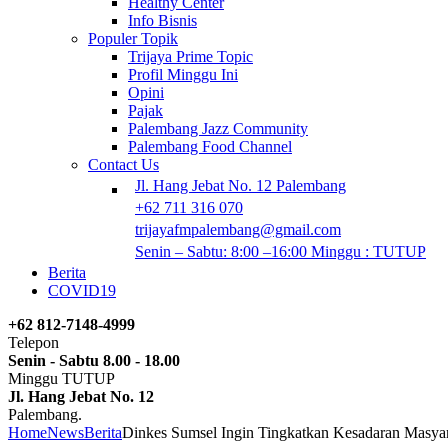
Healthy Center
Info Bisnis
Populer Topik
Trijaya Prime Topic
Profil Minggu Ini
Opini
Pajak
Palembang Jazz Community
Palembang Food Channel
Contact Us
Jl. Hang Jebat No. 12 Palembang
+62 711 316 070
trijayafmpalembang@gmail.com
Senin – Sabtu: 8:00 –16:00 Minggu : TUTUP
Berita
COVID19
+62 812-7148-4999
Telepon
Senin - Sabtu 8.00 - 18.00
Minggu TUTUP
Jl. Hang Jebat No. 12
Palembang.
Home
News
Berita
Dinkes Sumsel Ingin Tingkatkan Kesadaran Masya