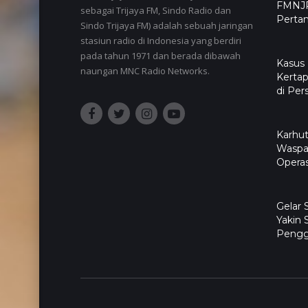
FMNJP
sebagai Trijaya FM, Sindo Radio dan
Pertan
Sindo Trijaya FM) adalah sebuah jaringan
stasiun radio di Indonesia yang berdiri
pada tahun 1971 dan berada dibawah
Kasus
naungan MNC Radio Networks.
Kertap
di Per
Karhut
Waspa
Operas
Gelar
Yakin 
Pengg