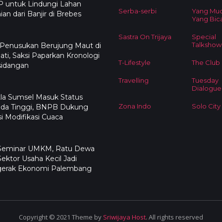
 untuk Lindungi Lahan
Serba-serbi
Yang Mu
ian dari Banjir di Brebes
Yang Bic
Sastra On Trijaya
Special
Talkshow
 Penusukan Berujung Maut di
ati, Saksi Paparkan Kronologi
T-Lifestyle
The Club
sidangan
Travelling
Tuesday
Dialogue
la Sumsel Masuk Status
Zona Indo
Solo City
da Tinggi, BNPB Dukung
i Modifikasi Cuaca
 Seminar UMKM, Ratu Dewa
Sektor Usaha Kecil Jadi
erak Ekonomi Palembang
Copyright © 2021 Theme by
Sriwijaya Host
. All rights reserved