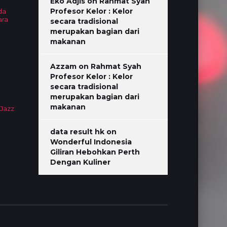
Eko Adjis
on
Rahmat Syah
Profesor Kelor : Kelor
da
ara
secara tradisional
merupakan bagian dari
makanan
Azzam
on
Rahmat Syah
Profesor Kelor : Kelor
secara tradisional
merupakan bagian dari
makanan
 Jazz
data result hk
on
Wonderful Indonesia
Giliran Hebohkan Perth
Dengan Kuliner