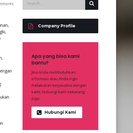
mments
unan,
Company Profile
gki,
)
Apa yang bisa kami
n,
bantu?
 dengan
Jika Anda membutuhkan
informasi atau Anda ingin
g
melakukan kerjasama dengan
kami, Hubungi kami sekarang
kukan
juga.
u
Hubungi Kami
in