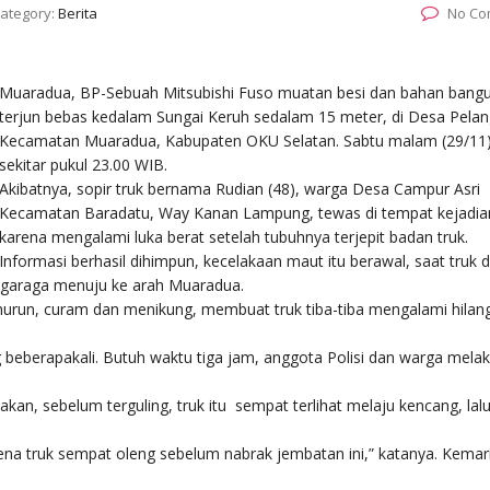
ategory:
Berita
No Co
Muaradua, BP-Sebuah Mitsubishi Fuso muatan besi dan bahan bang
terjun bebas kedalam Sungai Keruh sedalam 15 meter, di Desa Pelan
Kecamatan Muaradua, Kabupaten OKU Selatan. Sabtu malam (29/11
sekitar pukul 23.00 WIB.
Akibatnya, sopir truk bernama Rudian (48), warga Desa Campur Asri
Kecamatan Baradatu, Way Kanan Lampung, tewas di tempat kejadia
karena mengalami luka berat setelah tubuhnya terjepit badan truk.
Informasi berhasil dihimpun, kecelakaan maut itu berawal, saat truk
agaraga menuju ke arah Muaradua.
 menurun, curam dan menikung, membuat truk tiba-tiba mengalami hilan
 beberapakali. Butuh waktu tiga jam, anggota Polisi dan warga mela
an, sebelum terguling, truk itu sempat terlihat melaju kencang, lal
na truk sempat oleng sebelum nabrak jembatan ini,” katanya. Kemar