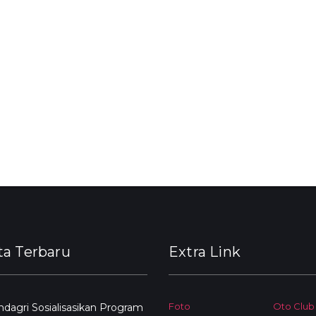
ta Terbaru
Extra Link
Foto
Oto Club
agri Sosialisasikan Program