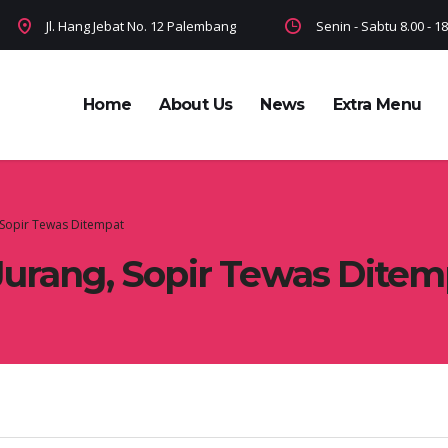
Jl. Hang Jebat No. 12 Palembang
Senin - Sabtu 8.00 - 
Home
About Us
News
Extra Menu
 Sopir Tewas Ditempat
Jurang, Sopir Tewas Ditem