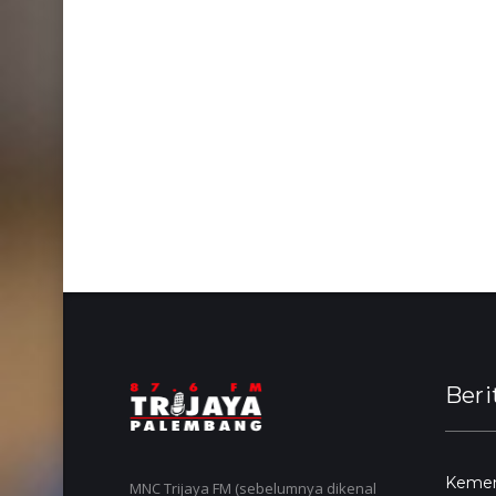
Beri
Kemend
MNC Trijaya FM (sebelumnya dikenal