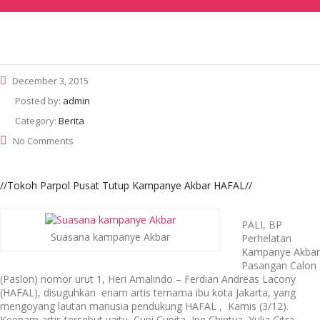
December 3, 2015
Posted by:
admin
Category:
Berita
No Comments
//Tokoh Parpol Pusat Tutup Kampanye Akbar HAFAL//
PALI, BP
Suasana kampanye Akbar
Perhelatan
Kampanye Akbar
Pasangan Calon
(Paslon) nomor urut 1, Heri Amalindo – Ferdian Andreas Lacony
(HAFAL), disuguhkan enam artis ternama ibu kota Jakarta, yang
mengoyang lautan manusia pendukung HAFAL , Kamis (3/12).
Keenam artis tersebut yaitu, Cupi Cupita, Ine Chintya, Yulia Citra,