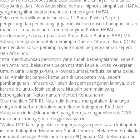
Kitty Andry, dan Novi Andarsista, berhasil hipnotis simpatisan HAFAL
yang menghibur lauatan manusia merseragam HAFAL.
Selain menampilkan artis ibu kota, 11 Partai Politik (Parpol)
pengusung dan pendukung juga melakukan orasi di hadapan lautan
manusia simpatisan untuk memenangkan Paslon HAFAL.
Juru kampanye (Jurkam) nasional Partai Bulan Bintang (PBB) MS
Kaban, mengatakan untuk memimpin Daerah Otonomi Baru (DOB)
memerlukan sosok pemimpin yang sudah berpengalaman seperti
Heri Amalindo.
“Kita membutuhkan pemimpin yang sudah berpengalaman, seperti
Heri Amalindo, beliau merupakan mantan kepala Dinas Pekerjaan
Umum Bina Marga(DPUM) Provinsi Sumsel, terbukti selama beliau
(Heri Amalindo) banyak kemajuan di Kabupaten PALI seperti
pembangunan infrastruktur jalan dan pemabangunan lainnya, oleh
karena itu untuk lebih sejahtera kita pilih pemimpin yang
berpengalaman,”kata mantan Menteri Kehutanan ini.
Ditambahkan DPR RI, Nazirudin Kiemas mengatakan dahulunya
dirinya ikut serta melakukan pemekaran Kabupaten PALI dari
Kabupaten induk(Muaraenim) yang bertujuan agar dibentuk DOB
maka untuk mengejar tertinggal wilayah ini.
“Waktu DPR kami juga ikut memperjuangkan pemekaran kabupaten
ini, dari Kabupaten Muaraenim. Sudah terbukti setelah Heri Amalindo,
menjabat sebagai Pelaksana Tugas (Plt) bupati PALI beliau mampu