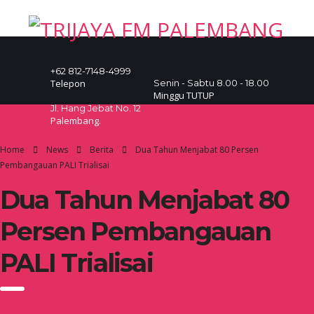
+62 812-7148-4999
Telepon
Senin - Sabtu 8.00 - 18.00
Minggu TUTUP
Jl. Hang Jebat No. 12
Palembang.
Home
News
Berita
Dua Tahun Menjabat 80 Persen
Pembangauan PALI Trialisai
Dua Tahun Menjabat 80
Persen Pembangauan
PALI Trialisai