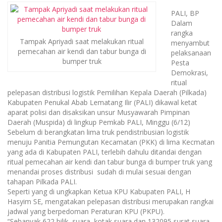
PALI, BP
Dalam
rangka
Tampak Apriyadi saat melakukan ritual
menyambut
pemecahan air kendi dan tabur bunga di
pelaksanaan
bumper truk
Pesta
Demokrasi,
ritual
pelepasan distribusi logistik Pemilihan Kepala Daerah (Pilkada)
Kabupaten Penukal Abab Lematang Ilir (PALI) dikawal ketat
aparat polisi dan disaksikan unsur Musyawarah Pimpinan
Daerah (Muspida) di lingkup Pemkab PALI, Minggu (6/12)
Sebelum di berangkatan lima truk pendistribusian logistik
menuju Panitia Pemungutan Kecamatan (PKK) di lima Kecmatan
yang ada di Kabupaten PALI, terlebih dahulu ditandai dengan
ritual pemecahan air kendi dan tabur bunga di bumper truk yang
menandai proses distribusi sudah di mulai sesuai dengan
tahapan Pilkada PALI.
Seperti yang di ungkapkan Ketua KPU Kabupaten PALI, H
Hasyim SE, mengatakan pelepasan distribusi merupakan rangkai
jadwal yang berpedoman Peraturan KPU (PKPU).
“Sebanyak 622 bilik suara, kotak suara dan 132095 surat suara