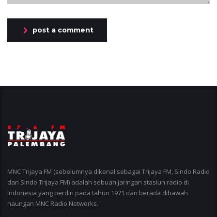
post a comment
MNC Trijaya FM (sebelumnya dikenal sebagai Trijaya FM, Sindo Radio
dan Sindo Trijaya FM) adalah sebuah jaringan stasiun radio di
Indonesia yang berdiri pada tahun 1971 dan berada dibawah
naungan MNC Radio Networks.