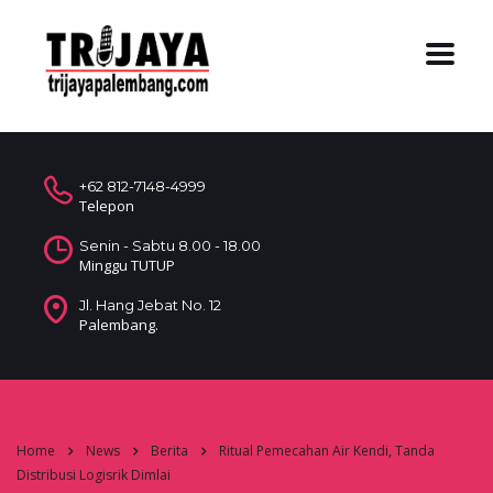
+62 812-7148-4999
Telepon
Senin - Sabtu 8.00 - 18.00
Minggu TUTUP
Jl. Hang Jebat No. 12
Palembang.
Home
News
Berita
Ritual Pemecahan Air Kendi, Tanda
Distribusi Logisrik Dimlai