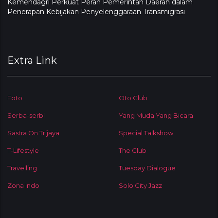
Kemendagri Perkuat Peran Pemerintah Daerah dalam
Penerapan Kebijakan Penyelenggaraan Transmigrasi
Extra Link
Foto
Oto Club
Serba-serbi
Yang Muda Yang Bicara
Sastra On Trijaya
Special Talkshow
T-Lifestyle
The Club
Travelling
Tuesday Dialogue
Zona Indo
Solo City Jazz