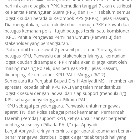
hari ini akan dibagikan PPK, kemudian tanggal 7 akan distribusi
ke Panitia Pemungutan Suara (PPS) dan H – 1 sebelum semua
logistik sudah berada di Kelompok PPS (KPPS),” jelas Hasyim,
Dia mengatakan, satu truk distribusi menuju PKK dikawal dua
petugas kemanan polisi, tujuh petugas terdiri satu komisioner
KPU, Panitia Pengawas Pemilihan Umum (Panwaslu) dan
stakeholder yang bersangkutan.
“Satu mobil truk dikawal 2 personil polisi dan 7 orang dari
petugas KPU, Panwaslu dan stakeholder lainnya, kemudian
logistik sudah di sampai di PPK maka akan di jaga ketat oleh
masing-masing Polsek, dan petugas PPK,” jelas Hasyim,
didampingi 4 komisioner KPU PALI, Minggu (6/12).
Sementara itu Penjabat Bupati Drs H Apriyadi MSi, memberikan
apresiasi kepada pihak KPU PALI yang telah mendistribusi
logistik sesuai dengan jadwal dan siap support (mendukung)
KPU sebagai penyelenggara Pilkada PALI.
“KPU sebagai penyelenggara, Panwaslu untuk mengawasi,
aparat TNI dan Polisi sebagai pihak keamanan, Pemerintah
Daerah (Pemda) support KPU, ketiga unsur sangat berperan
penting suksesnya Pilkada PALI,” ujar Apriyadi
Lanjut Apriyadi, dirinya meminta agar aparat keamanan benar-
benar mengawal distribusi logistik agar tidak terjadi hal yang