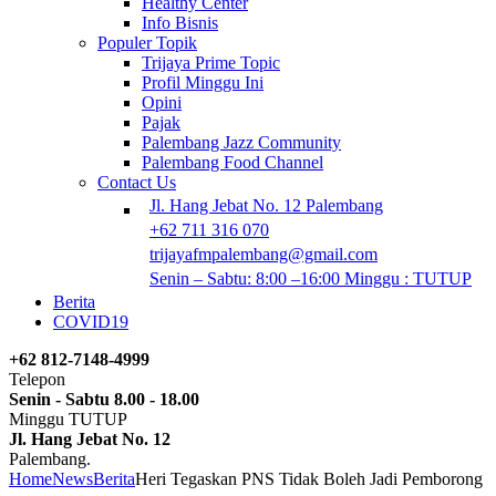
Healthy Center
Info Bisnis
Populer Topik
Trijaya Prime Topic
Profil Minggu Ini
Opini
Pajak
Palembang Jazz Community
Palembang Food Channel
Contact Us
Jl. Hang Jebat No. 12 Palembang
+62 711 316 070
trijayafmpalembang@gmail.com
Senin – Sabtu: 8:00 –16:00 Minggu : TUTUP
Berita
COVID19
+62 812-7148-4999
Telepon
Senin - Sabtu 8.00 - 18.00
Minggu TUTUP
Jl. Hang Jebat No. 12
Palembang.
Home
News
Berita
Heri Tegaskan PNS Tidak Boleh Jadi Pemborong