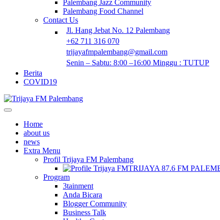
Palembang Jazz Community
Palembang Food Channel
Contact Us
Jl. Hang Jebat No. 12 Palembang
+62 711 316 070
trijayafmpalembang@gmail.com
Senin – Sabtu: 8:00 –16:00 Minggu : TUTUP
Berita
COVID19
Home
about us
news
Extra Menu
Profil Trijaya FM Palembang
TRIJAYA 87.6 FM PALE
Program
3tainment
Anda Bicara
Blogger Community
Business Talk