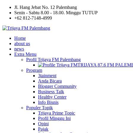
Jl. Hang Jebat No. 12 Palembang
Senin - Sabtu 8.00 - 18.00. Minggu TUTUP
+62 812-7148-4999
Home
about us
news
Extra Menu
Profil Trijaya FM Palembang
TRIJAYA 87.6 FM PALE
Program
3tainment
Anda Bicara
Blogger Community
Business Talk
Healthy Center
Info Bisnis
Populer Topik
Trijaya Prime Topic
Profil Minggu Ini
Opini
Pajak