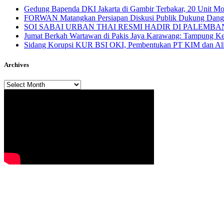
Gedung Bapenda DKI Jakarta di Gambir Terbakar, 20 Unit M
FORWAN Matangkan Persiapan Diskusi Publik Dukung Da
SOI SABAI URBAN THAI RESMI HADIR DI PALEMBANG Mengha
Jumat Berkah Wartawan di Pakis Jaya Karawang: Tampung Kel
Sidang Korupsi KUR BSI OKI, Pembentukan PT KIM dan Alir
Archives
Archives