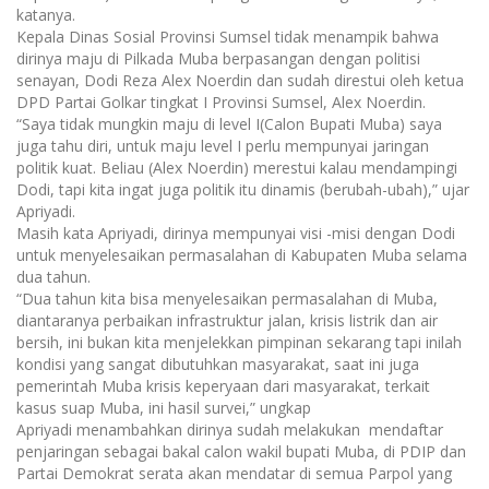
katanya.
Kepala Dinas Sosial Provinsi Sumsel tidak menampik bahwa
dirinya maju di Pilkada Muba berpasangan dengan politisi
senayan, Dodi Reza Alex Noerdin dan sudah direstui oleh ketua
DPD Partai Golkar tingkat I Provinsi Sumsel, Alex Noerdin.
“Saya tidak mungkin maju di level I(Calon Bupati Muba) saya
juga tahu diri, ‎untuk maju level I perlu mempunyai jaringan
politik kuat. Beliau (Alex Noerdin) merestui kalau mendampingi
Dodi, tapi kita ingat juga politik itu dinamis (berubah-ubah),” ujar
Apriyadi.
‎Masih kata Apriyadi, dirinya mempunyai visi -misi dengan Dodi
untuk menyelesaikan permasalahan di Kabupaten Muba selama
d‎ua tahun.
“‎Dua tahun kita bisa menyelesaikan permasalahan di Muba,
diantaranya perbaikan infrastruktur jalan, krisis listrik dan air
bersih, ini bukan kita menjelekkan pimpinan sekarang tapi inilah
kondisi yang sangat dibutuhkan masyarakat, saat ini juga
pemerintah Muba krisis keperyaan dari masyarakat, terkait
kasus suap Muba, ini hasil survei,” ungkap
Apriyadi menambahkan dirinya sudah melakukan mendaftar
penjaringan sebagai bakal calon wakil bupati Muba, di PDIP dan
Partai Demokrat serata akan mendatar di semua Parpol yang