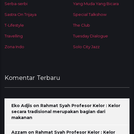
Serba-serbi
Yang Muda Yang Bicara
Sastra On Trijaya
Special Talkshow
T-Lifestyle
The Club
Travelling
Tuesday Dialogue
Zona Indo
Solo City Jazz
Komentar Terbaru
Eko Adjis
on
Rahmat Syah Profesor Kelor : Kelor
secara tradisional merupakan bagian dari
makanan
Azzam
on
Rahmat Syah Profesor Kelor : Kelor