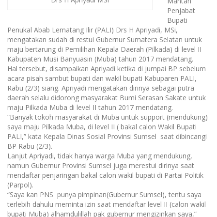
Mantan
Penjabat
Bupati
Penukal Abab Lematang Ilir (PALI) Drs H Apriyadi, MSi,
mengatakan sudah di restui Gubernur Sumatera Selatan untuk
maju bertarung di Pemilihan Kepala Daerah (Pilkada) di level II
Kabupaten Musi Banyuasin (Muba) tahun 2017 mendatang.
Hal tersebut, disampaikan Apriyadi ketika d‎i jumpai BP sebelum
acara pisah sambut bupati dan wakil bupati Kabuparen PALI,
Rabu (2/3) siang. Apriyadi mengatakan dirinya sebagai putra
daerah selalu didorong masyarakat Bumi Serasan Sakate untuk
maju Pilkada Muba di level II tahun 2017 mendatang.
“Banyak tokoh masyarakat di Muba untuk support (mendukung)
saya maju Pilkada Muba, di level II ( bakal calon Wakil Bupati
PALI,” kata Kepala Dinas Sosial Provinsi Sumsel saat dibincangi
BP Rabu (2/3).
Lanjut Apriyadi, tidak hanya warga Muba yang mendukung,
namun Gubernur Provinsi Sumsel juga merestui dirinya saat
mendaftar penjaringan bakal calon wakil bupati di Partai Politik
(Parpol).
“Saya kan PNS punya pimpinan(Gubernur Sumsel), tentu saya
terlebih dahulu meminta izin saat mendaftar level II (calon wakil
bupati Muba) alhamdulillah ‎pak gubernur mengizinkan saya,”