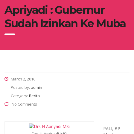
Apriyadi : Gubernur
Sudah Izinkan Ke Muba
March 2, 2016
Posted by:
admin
Category:
Berita
No Comments
PALI, BP
Drs H Apriyadi MSi