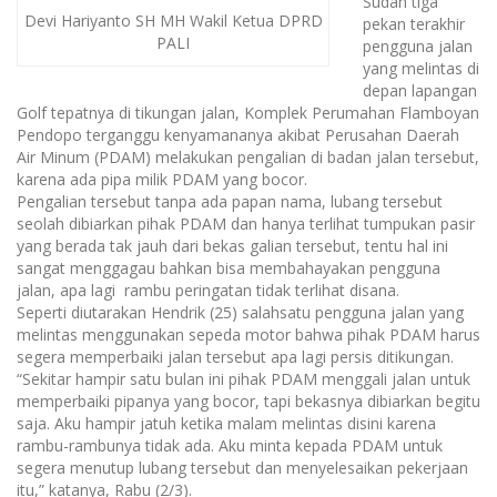
Sudah tiga
Devi Hariyanto SH MH Wakil Ketua DPRD
pekan terakhir
PALI
pengguna jalan
yang melintas di
depan lapangan
Golf tepatnya di tikungan jalan, Komplek Perumahan Flamboyan
Pendopo terganggu kenyamananya akibat Perusahan Daerah
Air Minum (PDAM) melakukan pengalian di badan jalan tersebut,
karena ada pipa milik PDAM yang bocor.
Pengalian tersebut tanpa ada papan nama, lubang tersebut
seolah dibiarkan pihak PDAM dan hanya terlihat tumpukan pasir
yang berada tak jauh dari bekas galian tersebut, tentu hal ini
sangat menggagau bahkan bisa membahayakan pengguna
jalan, apa lagi rambu peringatan tidak terlihat disana.
Seperti diutarakan Hendrik (25) salahsatu pengguna jalan yang
melintas menggunakan sepeda motor bahwa pihak PDAM harus
segera memperbaiki jalan tersebut apa lagi persis ditikungan.
“Sekitar hampir satu bulan ini pihak PDAM menggali jalan untuk
memperbaiki pipanya yang bocor, tapi bekasnya dibiarkan begitu
saja. Aku hampir jatuh ketika malam melintas disini karena
rambu-rambunya tidak ada. Aku minta kepada PDAM untuk
segera menutup lubang tersebut dan menyelesaikan pekerjaan
itu,” katanya, Rabu (2/3).