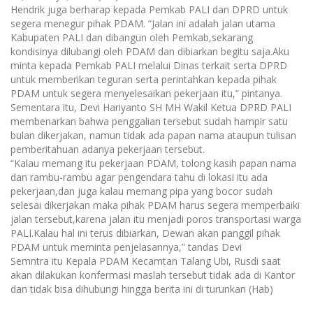
Hendrik juga berharap kepada Pemkab PALI dan DPRD untuk
segera menegur pihak PDAM. “Jalan ini adalah jalan utama
Kabupaten PALI dan dibangun oleh Pemkab,sekarang
kondisinya dilubangi oleh PDAM dan dibiarkan begitu saja.Aku
minta kepada Pemkab PALI melalui Dinas terkait serta DPRD
untuk memberikan teguran serta perintahkan kepada pihak
PDAM untuk segera menyelesaikan pekerjaan itu,” pintanya.
Sementara itu, Devi Hariyanto SH MH Wakil Ketua DPRD PALI
membenarkan bahwa penggalian tersebut sudah hampir satu
bulan dikerjakan, namun tidak ada papan nama ataupun tulisan
pemberitahuan adanya pekerjaan tersebut.
“Kalau memang itu pekerjaan PDAM, tolong kasih papan nama
dan rambu-rambu agar pengendara tahu di lokasi itu ada
pekerjaan,dan juga kalau memang pipa yang bocor sudah
selesai dikerjakan maka pihak PDAM harus segera memperbaiki
jalan tersebut,karena jalan itu menjadi poros transportasi warga
PALI.Kalau hal ini terus dibiarkan, Dewan akan panggil pihak
PDAM untuk meminta penjelasannya,” tandas Devi
Semntra itu Kepala PDAM Kecamtan Talang Ubi, Rusdi saat
akan dilakukan konfermasi maslah tersebut tidak ada di Kantor
dan tidak bisa dihubungi hingga berita ini di turunkan (Hab)