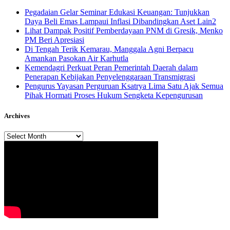
Pegadaian Gelar Seminar Edukasi Keuangan: Tunjukkan
Daya Beli Emas Lampaui Inflasi Dibandingkan Aset Lain2
Lihat Dampak Positif Pemberdayaan PNM di Gresik, Menko
PM Beri Apresiasi
​Di Tengah Terik Kemarau, Manggala Agni Berpacu
Amankan Pasokan Air Karhutla
Kemendagri Perkuat Peran Pemerintah Daerah dalam
Penerapan Kebijakan Penyelenggaraan Transmigrasi
Pengurus Yayasan Perguruan Ksatrya Lima Satu Ajak Semua
Pihak Hormati Proses Hukum Sengketa Kepengurusan
Archives
Archives