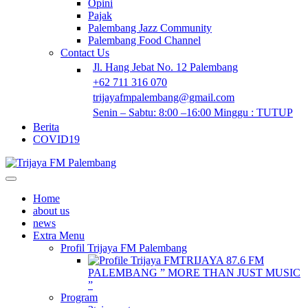
Opini
Pajak
Palembang Jazz Community
Palembang Food Channel
Contact Us
Jl. Hang Jebat No. 12 Palembang
+62 711 316 070
trijayafmpalembang@gmail.com
Senin – Sabtu: 8:00 –16:00 Minggu : TUTUP
Berita
COVID19
Home
about us
news
Extra Menu
Profil Trijaya FM Palembang
TRIJAYA 87.6 FM
PALEMBANG ” MORE THAN JUST MUSIC
”
Program