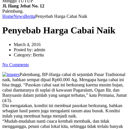
Minggu TUTUP
Jl. Hang Jebat No. 12
Palembang.
Home
News
Berita
Penyebab Harga Cabai Naik
Penyebab Harga Cabai Naik
March 4, 2016
Posted by:
admin
Category:
Berita
No Comments
Palembang, BP-Harga cabai di sejumlah Pasar Tradisional
naik, bahkan sempat dijual Rp60.000 /kg. Mengapa harga cabai ini
bisa tinggi. “Pasokan cabai saat ini berkurang karena musim hujan,
cabai diantaranya di suplai di kawasan Pagaralam, Ogan Ilir, dan
Banyuasin dalam jumlah yang sangat terbatas,” kata Permana, Jumat
(4/3).
Dia mengatakan, kondisi ini membuat pasokan berkurang, bahkan
sebagian hasil panen juga mengalami ranum atau busuk. Kondisi
inilah yang membuat harga menjadi naik.
“Mudah-mudahan nanti cuaca kembali membaik, dan tidak
mengganggu, petani cabai lokal kita, sehingga tidak terlalu banyak