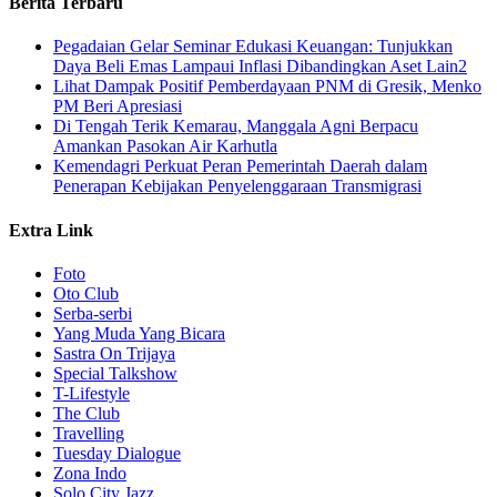
Berita Terbaru
Pegadaian Gelar Seminar Edukasi Keuangan: Tunjukkan
Daya Beli Emas Lampaui Inflasi Dibandingkan Aset Lain2
Lihat Dampak Positif Pemberdayaan PNM di Gresik, Menko
PM Beri Apresiasi
​Di Tengah Terik Kemarau, Manggala Agni Berpacu
Amankan Pasokan Air Karhutla
Kemendagri Perkuat Peran Pemerintah Daerah dalam
Penerapan Kebijakan Penyelenggaraan Transmigrasi
Extra Link
Foto
Oto Club
Serba-serbi
Yang Muda Yang Bicara
Sastra On Trijaya
Special Talkshow
T-Lifestyle
The Club
Travelling
Tuesday Dialogue
Zona Indo
Solo City Jazz