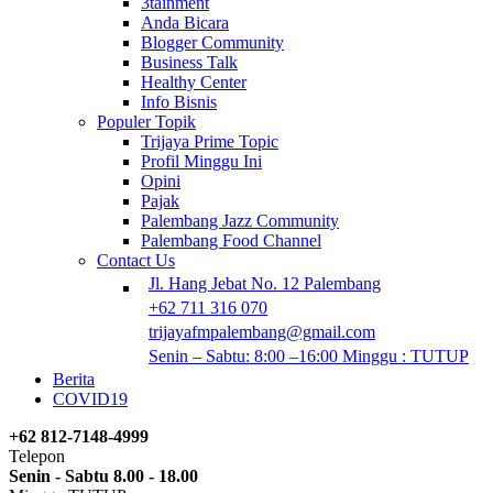
3tainment
Anda Bicara
Blogger Community
Business Talk
Healthy Center
Info Bisnis
Populer Topik
Trijaya Prime Topic
Profil Minggu Ini
Opini
Pajak
Palembang Jazz Community
Palembang Food Channel
Contact Us
Jl. Hang Jebat No. 12 Palembang
+62 711 316 070
trijayafmpalembang@gmail.com
Senin – Sabtu: 8:00 –16:00 Minggu : TUTUP
Berita
COVID19
+62 812-7148-4999
Telepon
Senin - Sabtu 8.00 - 18.00