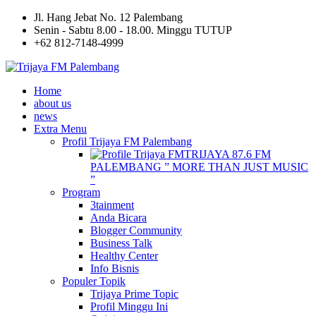
Jl. Hang Jebat No. 12 Palembang
Senin - Sabtu 8.00 - 18.00. Minggu TUTUP
+62 812-7148-4999
Home
about us
news
Extra Menu
Profil Trijaya FM Palembang
TRIJAYA 87.6 FM
PALEMBANG ” MORE THAN JUST MUSIC
”
Program
3tainment
Anda Bicara
Blogger Community
Business Talk
Healthy Center
Info Bisnis
Populer Topik
Trijaya Prime Topic
Profil Minggu Ini