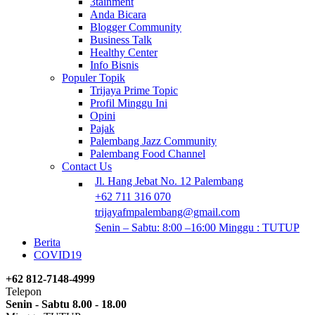
3tainment
Anda Bicara
Blogger Community
Business Talk
Healthy Center
Info Bisnis
Populer Topik
Trijaya Prime Topic
Profil Minggu Ini
Opini
Pajak
Palembang Jazz Community
Palembang Food Channel
Contact Us
Jl. Hang Jebat No. 12 Palembang
+62 711 316 070
trijayafmpalembang@gmail.com
Senin – Sabtu: 8:00 –16:00 Minggu : TUTUP
Berita
COVID19
+62 812-7148-4999
Telepon
Senin - Sabtu 8.00 - 18.00