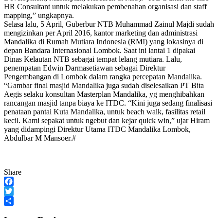
HR Consultant untuk melakukan pembenahan organisasi dan staff
mapping,” ungkapnya.
Selasa lalu, 5 April, Guberbur NTB Muhammad Zainul Majdi sudah
mengizinkan per April 2016, kantor marketing dan administrasi
Mandalika di Rumah Mutiara Indonesia (RMI) yang lokasinya di
depan Bandara Internasional Lombok. Saat ini lantai 1 dipakai
Dinas Kelautan NTB sebagai tempat lelang mutiara. Lalu,
penempatan Edwin Darmasetiawan sebagai Direktur
Pengembangan di Lombok dalam rangka percepatan Mandalika.
“Gambar final masjid Mandalika juga sudah diselesaikan PT Bita
Aegis selaku konsultan Masterplan Mandalika, yg menghibahkan
rancangan masjid tanpa biaya ke ITDC. “Kini juga sedang finalisasi
penataan pantai Kuta Mandalika, untuk beach walk, fasilitas retail
kecil. Kami sepakat untuk ngebut dan kejar quick win,” ujar Hiram
yang didampingi Direktur Utama ITDC Mandalika Lombok,
Abdulbar M Mansoer.#
Share
Facebook
Twitter
Share