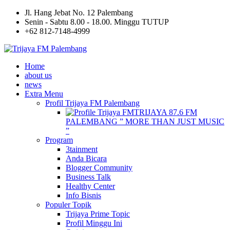
Jl. Hang Jebat No. 12 Palembang
Senin - Sabtu 8.00 - 18.00. Minggu TUTUP
+62 812-7148-4999
Home
about us
news
Extra Menu
Profil Trijaya FM Palembang
TRIJAYA 87.6 FM
PALEMBANG ” MORE THAN JUST MUSIC
”
Program
3tainment
Anda Bicara
Blogger Community
Business Talk
Healthy Center
Info Bisnis
Populer Topik
Trijaya Prime Topic
Profil Minggu Ini