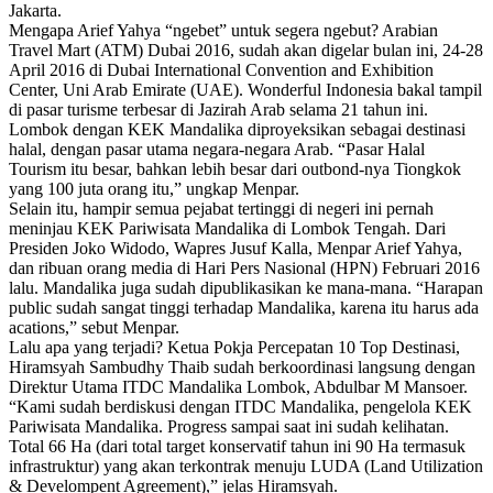
Jakarta.
Mengapa Arief Yahya “ngebet” untuk segera ngebut? Arabian
Travel Mart (ATM) Dubai 2016, sudah akan digelar bulan ini, 24-28
April 2016 di Dubai International Convention and Exhibition
Center, Uni Arab Emirate (UAE). Wonderful Indonesia bakal tampil
di pasar turisme terbesar di Jazirah Arab selama 21 tahun ini.
Lombok dengan KEK Mandalika diproyeksikan sebagai destinasi
halal, dengan pasar utama negara-negara Arab. “Pasar Halal
Tourism itu besar, bahkan lebih besar dari outbond-nya Tiongkok
yang 100 juta orang itu,” ungkap Menpar.
Selain itu, hampir semua pejabat tertinggi di negeri ini pernah
meninjau KEK Pariwisata Mandalika di Lombok Tengah. Dari
Presiden Joko Widodo, Wapres Jusuf Kalla, Menpar Arief Yahya,
dan ribuan orang media di Hari Pers Nasional (HPN) Februari 2016
lalu. Mandalika juga sudah dipublikasikan ke mana-mana. “Harapan
public sudah sangat tinggi terhadap Mandalika, karena itu harus ada
acations,” sebut Menpar.
Lalu apa yang terjadi? Ketua Pokja Percepatan 10 Top Destinasi,
Hiramsyah Sambudhy Thaib sudah berkoordinasi langsung dengan
Direktur Utama ITDC Mandalika Lombok, Abdulbar M Mansoer.
“Kami sudah berdiskusi dengan ITDC Mandalika, pengelola KEK
Pariwisata Mandalika. Progress sampai saat ini sudah kelihatan.
Total 66 Ha (dari total target konservatif tahun ini 90 Ha termasuk
infrastruktur) yang akan terkontrak menuju LUDA (Land Utilization
& Develompent Agreement),” jelas Hiramsyah.