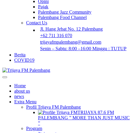
Opini
Pajak
Palembang Jazz Community
Palembang Food Channel
Contact Us
Jl. Hang Jebat No. 12 Palembang
+62 711 316 070
trijayafmpalembang@gmail.com
Senin – Sabtu: 8:00 –16:00 Minggu : TUTUP
Berita
COVID19
Home
about us
news
Extra Menu
Profil Trijaya FM Palembang
TRIJAYA 87.6 FM
PALEMBANG ” MORE THAN JUST MUSIC
”
Program