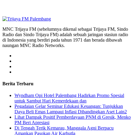
MNC Trijaya FM (sebelumnya dikenal sebagai Trijaya FM, Sindo
Radio dan Sindo Trijaya FM) adalah sebuah jaringan stasiun radio
di Indonesia yang berdiri pada tahun 1971 dan berada dibawah
naungan MNC Radio Networks.
Berita Terbaru
Wyndham Opi Hotel Palembang Hadirkan Promo Spesial
untuk Sambut Hari Kemerdekaan dan
Pegadaian Gelar Seminar Edukasi Keuangan: Tunjukkan
Daya Beli Emas Lampaui Inflasi Dibandingkan Aset Lain2
Lihat Dampak Positif Pemberdayaan PNM di Gresik, Menko
PM Beri Apresiasi
​Di Tengah Terik Kemarau, Manggala Agni Berpacu
Amankan Pasokan Air Karhutla