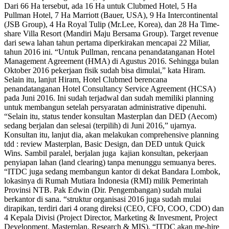
Dari 66 Ha tersebut, ada 16 Ha untuk Clubmed Hotel, 5 Ha
Pullman Hotel, 7 Ha Marriott (Bauer, USA), 9 Ha Intercontinental
(JSB Group), 4 Ha Royal Tulip (Mr.Lee, Korea), dan 28 Ha Time-
share Villa Resort (Mandiri Maju Bersama Group). Target revenue
dari sewa lahan tahun pertama diperkirakan mencapai 22 Miliar,
tahun 2016 ini. “Untuk Pullman, rencana penandatanganan Hotel
Management Agreement (HMA) di Agustus 2016. Sehingga bulan
Oktober 2016 pekerjaan fisik sudah bisa dimulai,” kata Hiram.
Selain itu, lanjut Hiram, Hotel Clubmed berencana
penandatanganan Hotel Consultancy Service Agreement (HCSA)
pada Juni 2016. Ini sudah terjadwal dan sudah memiliki planning
untuk membangun setelah persyaratan administrative dipenuhi.
“Selain itu, status tender konsultan Masterplan dan DED (Aecom)
sedang berjalan dan selesai (terpilih) di Juni 2016,” ujarnya.
Konsultan itu, lanjut dia, akan melakukan comprehensive planning
tdd : review Masterplan, Basic Design, dan DED untuk Quick
Wins. Sambil paralel, berjalan juga kajian konsultan, pekerjaan
penyiapan lahan (land clearing) tanpa menunggu semuanya beres.
“ITDC juga sedang membangun kantor di dekat Bandara Lombok,
lokasinya di Rumah Mutiara Indonesia (RMI) milik Pemerintah
Provinsi NTB. Pak Edwin (Dir. Pengembangan) sudah mulai
berkantor di sana. “struktur organisasi 2016 juga sudah mulai
dirapikan, terdiri dari 4 orang direksi (CEO, CFO, COO, CDO) dan
4 Kepala Divisi (Project Director, Marketing & Invesment, Project
Development, Masterplan, Research & MIS). “ITDC akan me-hire