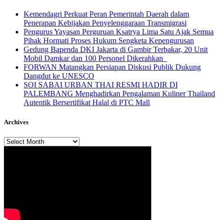
Kemendagri Perkuat Peran Pemerintah Daerah dalam
Penerapan Kebijakan Penyelenggaraan Transmigrasi
Pengurus Yayasan Perguruan Ksatrya Lima Satu Ajak Semua
Pihak Hormati Proses Hukum Sengketa Kepengurusan
Gedung Bapenda DKI Jakarta di Gambir Terbakar, 20 Unit
Mobil Damkar dan 100 Personel Dikerahkan
FORWAN Matangkan Persiapan Diskusi Publik Dukung
Dangdut ke UNESCO
SOI SABAI URBAN THAI RESMI HADIR DI
PALEMBANG Menghadirkan Pengalaman Kuliner Thailand
Autentik Bersertifikat Halal di PTC Mall
Archives
Archives