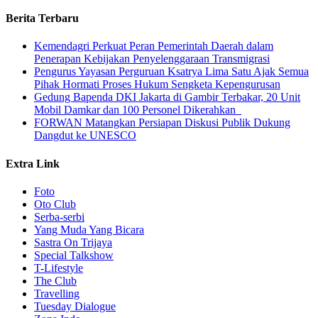
Berita Terbaru
Kemendagri Perkuat Peran Pemerintah Daerah dalam
Penerapan Kebijakan Penyelenggaraan Transmigrasi
Pengurus Yayasan Perguruan Ksatrya Lima Satu Ajak Semua
Pihak Hormati Proses Hukum Sengketa Kepengurusan
Gedung Bapenda DKI Jakarta di Gambir Terbakar, 20 Unit
Mobil Damkar dan 100 Personel Dikerahkan
FORWAN Matangkan Persiapan Diskusi Publik Dukung
Dangdut ke UNESCO
Extra Link
Foto
Oto Club
Serba-serbi
Yang Muda Yang Bicara
Sastra On Trijaya
Special Talkshow
T-Lifestyle
The Club
Travelling
Tuesday Dialogue