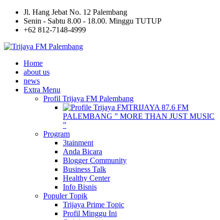
Jl. Hang Jebat No. 12 Palembang
Senin - Sabtu 8.00 - 18.00. Minggu TUTUP
+62 812-7148-4999
Home
about us
news
Extra Menu
Profil Trijaya FM Palembang
TRIJAYA 87.6 FM
PALEMBANG ” MORE THAN JUST MUSIC
”
Program
3tainment
Anda Bicara
Blogger Community
Business Talk
Healthy Center
Info Bisnis
Populer Topik
Trijaya Prime Topic
Profil Minggu Ini