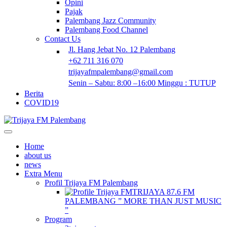
Opini
Pajak
Palembang Jazz Community
Palembang Food Channel
Contact Us
Jl. Hang Jebat No. 12 Palembang
+62 711 316 070
trijayafmpalembang@gmail.com
Senin – Sabtu: 8:00 –16:00 Minggu : TUTUP
Berita
COVID19
Home
about us
news
Extra Menu
Profil Trijaya FM Palembang
TRIJAYA 87.6 FM
PALEMBANG ” MORE THAN JUST MUSIC
”
Program