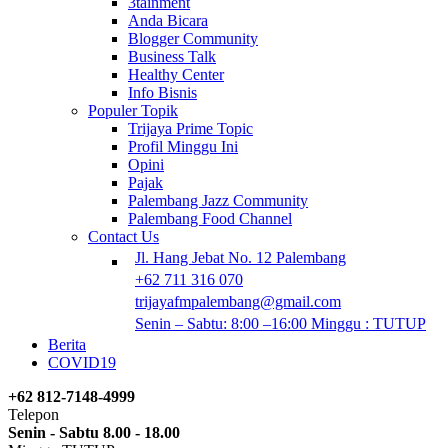
3tainment
Anda Bicara
Blogger Community
Business Talk
Healthy Center
Info Bisnis
Populer Topik
Trijaya Prime Topic
Profil Minggu Ini
Opini
Pajak
Palembang Jazz Community
Palembang Food Channel
Contact Us
Jl. Hang Jebat No. 12 Palembang
+62 711 316 070
trijayafmpalembang@gmail.com
Senin – Sabtu: 8:00 –16:00 Minggu : TUTUP
Berita
COVID19
+62 812-7148-4999
Telepon
Senin - Sabtu 8.00 - 18.00