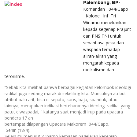
Palembang, BP-
Komandan 044/Gapo
Kolonel Inf Tri
Winarno
menekankan
kepada segenap Prajurit
dan PNS TNI untuk
senantiasa peka dan
waspada terhadap
aliran-aliran yang
mengarah kepada
radikalisme dan
terorisme.
“
Sebab kita melihat bahwa berbagai kegiatan kelompok ideologi
radikal juga sedang marak di sekeliling kita. Munculnya atribut-
atribut palu arit, bisa di sepatu, kaos, baju, spanduk, atau
lainnya, merupakan indikasi bertebarannya ideologi radikal yang
patut diwaspadai
, “ katanya saat menjadi
Irup
pada upacara
bendera 17 an
b
ertempat dilapangan Upacara
Makorem 044/Gapo
,
Se
nin
(1
8
/
4).
Selain itu menurut Winarno k
emasan pagelaran kesenian