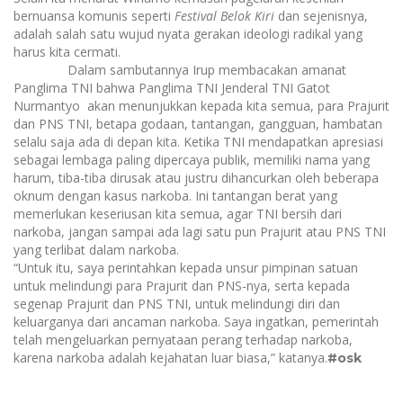
bernuansa komunis seperti
Festival Belok Kiri
dan sejenisnya,
adalah salah satu wujud nyata gerakan ideologi radikal yang
harus kita cermati.
Dalam sambutannya Irup membacakan amanat
Panglima TNI bahwa Panglima TNI Jenderal TNI Gatot
Nurmantyo akan menunjukkan kepada kita semua, para Prajurit
dan PNS TNI, betapa godaan, tantangan, gangguan, hambatan
selalu saja ada di depan kita. Ketika TNI mendapatkan apresiasi
sebagai lembaga paling dipercaya publik, memiliki nama yang
harum, tiba-tiba dirusak atau justru dihancurkan oleh beberapa
oknum dengan kasus narkoba. Ini tantangan berat yang
memerlukan keseriusan kita semua, agar TNI bersih dari
narkoba, jangan sampai ada lagi satu pun Prajurit atau PNS TNI
yang terlibat dalam narkoba.
“
Untuk itu, saya perintahkan kepada unsur pimpinan satuan
untuk melindungi para Prajurit dan PNS-nya, serta kepada
segenap Prajurit dan PNS TNI, untuk melindungi diri dan
keluarganya dari ancaman narkoba. Saya ingatkan, pemerintah
telah mengeluarkan pernyataan perang terhadap narkoba,
karena narkoba adalah kejahatan luar biasa
,” katanya.
#osk