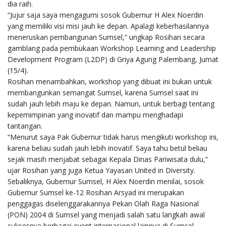
dia raih.
“Jujur saja saya mengagumi sosok Gubernur H Alex Noerdin
yang memiliki visi misi jauh ke depan. Apalagi keberhasilannya
meneruskan pembangunan Sumsel,” ungkap Rosihan secara
gamblang pada pembukaan Workshop Learning and Leadership
Development Program (L2DP) di Griya Agung Palembang, Jumat
(15/4).
Rosihan menambahkan, workshop yang dibuat ini bukan untuk
membangunkan semangat Sumsel, karena Sumsel saat ini
sudah jauh lebih maju ke depan. Namun, untuk berbagi tentang
kepemimpinan yang inovatif dan mampu menghadapi
tantangan.
“Menurut saya Pak Gubernur tidak harus mengikuti workshop ini,
karena beliau sudah jauh lebih inovatif. Saya tahu betul beliau
sejak masih menjabat sebagai Kepala Dinas Pariwisata dulu,”
ujar Rosihan yang juga Ketua Yayasan United in Diversity.
Sebaliknya, Gubernur Sumsel, H Alex Noerdin menilai, sosok
Gubernur Sumsel ke-12 Rosihan Arsyad ini merupakan
penggagas diselenggarakannya Pekan Olah Raga Nasional
(PON) 2004 di Sumsel yang menjadi salah satu langkah awal
suksesnya berbagai event internasional lainnya di Sumsel.