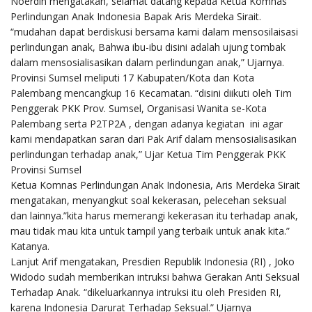
Noerdin mengatakan, selamat datang kepada Ketua Komnas
Perlindungan Anak Indonesia Bapak Aris Merdeka Sirait.
“mudahan dapat berdiskusi bersama kami dalam mensosilaisasi
perlindungan anak, Bahwa ibu-ibu disini adalah ujung tombak
dalam mensosialisasikan dalam perlindungan anak,” Ujarnya.
Provinsi Sumsel meliputi 17 Kabupaten/Kota dan Kota
Palembang mencangkup 16 Kecamatan. “disini diikuti oleh Tim
Penggerak PKK Prov. Sumsel, Organisasi Wanita se-Kota
Palembang serta P2TP2A , dengan adanya kegiatan ini agar
kami mendapatkan saran dari Pak Arif dalam mensosialisasikan
perlindungan terhadap anak,” Ujar Ketua Tim Penggerak PKK
Provinsi Sumsel
Ketua Komnas Perlindungan Anak Indonesia, Aris Merdeka Sirait
mengatakan, menyangkut soal kekerasan, pelecehan seksual
dan lainnya.”kita harus memerangi kekerasan itu terhadap anak,
mau tidak mau kita untuk tampil yang terbaik untuk anak kita.”
Katanya.
Lanjut Arif mengatakan, Presdien Republik Indonesia (RI) , Joko
Widodo sudah memberikan intruksi bahwa Gerakan Anti Seksual
Terhadap Anak. “dikeluarkannya intruksi itu oleh Presiden RI,
karena Indonesia Darurat Terhadap Seksual.” Ujarnya