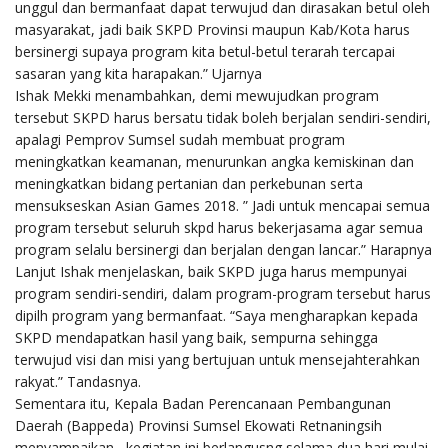
unggul dan bermanfaat dapat terwujud dan dirasakan betul oleh
masyarakat, jadi baik SKPD Provinsi maupun Kab/Kota harus
bersinergi supaya program kita betul-betul terarah tercapai
sasaran yang kita harapakan.” Ujarnya
Ishak Mekki menambahkan, demi mewujudkan program
tersebut SKPD harus bersatu tidak boleh berjalan sendiri-sendiri,
apalagi Pemprov Sumsel sudah membuat program
meningkatkan keamanan, menurunkan angka kemiskinan dan
meningkatkan bidang pertanian dan perkebunan serta
mensukseskan Asian Games 2018. ” Jadi untuk mencapai semua
program tersebut seluruh skpd harus bekerjasama agar semua
program selalu bersinergi dan berjalan dengan lancar.” Harapnya
Lanjut Ishak menjelaskan, baik SKPD juga harus mempunyai
program sendiri-sendiri, dalam program-program tersebut harus
dipilh program yang bermanfaat. “Saya mengharapkan kepada
SKPD mendapatkan hasil yang baik, sempurna sehingga
terwujud visi dan misi yang bertujuan untuk mensejahterahkan
rakyat.” Tandasnya.
Sementara itu, Kepala Badan Perencanaan Pembangunan
Daerah (Bappeda) Provinsi Sumsel Ekowati Retnaningsih
menyampaikan, kegiatan ini berlangusng selama dua hari mulai