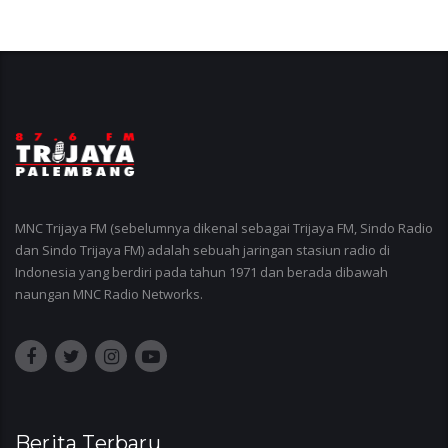
MNC Trijaya FM (sebelumnya dikenal sebagai Trijaya FM, Sindo Radio
dan Sindo Trijaya FM) adalah sebuah jaringan stasiun radio di
Indonesia yang berdiri pada tahun 1971 dan berada dibawah
naungan MNC Radio Networks.
Berita Terbaru