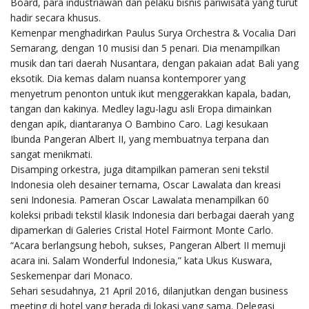
Board, para industriawan dan pelaku bisnis pariwisata yang turut
hadir secara khusus.
Kemenpar menghadirkan Paulus Surya Orchestra & Vocalia Dari
Semarang, dengan 10 musisi dan 5 penari. Dia menampilkan
musik dan tari daerah Nusantara, dengan pakaian adat Bali yang
eksotik. Dia kemas dalam nuansa kontemporer yang
menyetrum penonton untuk ikut menggerakkan kapala, badan,
tangan dan kakinya. Medley lagu-lagu asli Eropa dimainkan
dengan apik, diantaranya O Bambino Caro. Lagi kesukaan
Ibunda Pangeran Albert II, yang membuatnya terpana dan
sangat menikmati.
Disamping orkestra, juga ditampilkan pameran seni tekstil
Indonesia oleh desainer ternama, Oscar Lawalata dan kreasi
seni Indonesia. Pameran Oscar Lawalata menampilkan 60
koleksi pribadi tekstil klasik Indonesia dari berbagai daerah yang
dipamerkan di Galeries Cristal Hotel Fairmont Monte Carlo.
“Acara berlangsung heboh, sukses, Pangeran Albert II memuji
acara ini. Salam Wonderful Indonesia,” kata Ukus Kuswara,
Seskemenpar dari Monaco.
Sehari sesudahnya, 21 April 2016, dilanjutkan dengan business
meeting di hotel yang berada di lokasi yang sama. Delegasi