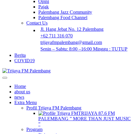
Opini
Pajak
Palembang Jazz Community
Palembang Food Channel
Contact Us
Jl. Hang Jebat No. 12 Palembang
+62 711 316 070
trijayafmpalembang@gmail.com
Senin – Sabtu: 8:00 –16:00 Minggu : TUTUP
Berita
COVID19
Home
about us
news
Extra Menu
Profil Trijaya FM Palembang
TRIJAYA 87.6 FM
PALEMBANG ” MORE THAN JUST MUSIC
”
Program