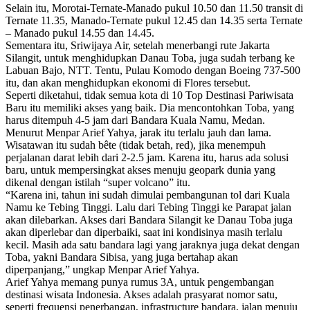
Selain itu, Morotai-Ternate-Manado pukul 10.50 dan 11.50 transit di
Ternate 11.35, Manado-Ternate pukul 12.45 dan 14.35 serta Ternate
– Manado pukul 14.55 dan 14.45.
Sementara itu, Sriwijaya Air, setelah menerbangi rute Jakarta
Silangit, untuk menghidupkan Danau Toba, juga sudah terbang ke
Labuan Bajo, NTT. Tentu, Pulau Komodo dengan Boeing 737-500
itu, dan akan menghidupkan ekonomi di Flores tersebut.
Seperti diketahui, tidak semua kota di 10 Top Destinasi Pariwisata
Baru itu memiliki akses yang baik. Dia mencontohkan Toba, yang
harus ditempuh 4-5 jam dari Bandara Kuala Namu, Medan.
Menurut Menpar Arief Yahya, jarak itu terlalu jauh dan lama.
Wisatawan itu sudah bête (tidak betah, red), jika menempuh
perjalanan darat lebih dari 2-2.5 jam. Karena itu, harus ada solusi
baru, untuk mempersingkat akses menuju geopark dunia yang
dikenal dengan istilah “super volcano” itu.
“Karena ini, tahun ini sudah dimulai pembangunan tol dari Kuala
Namu ke Tebing Tinggi. Lalu dari Tebing Tinggi ke Parapat jalan
akan dilebarkan. Akses dari Bandara Silangit ke Danau Toba juga
akan diperlebar dan diperbaiki, saat ini kondisinya masih terlalu
kecil. Masih ada satu bandara lagi yang jaraknya juga dekat dengan
Toba, yakni Bandara Sibisa, yang juga bertahap akan
diperpanjang,” ungkap Menpar Arief Yahya.
Arief Yahya memang punya rumus 3A, untuk pengembangan
destinasi wisata Indonesia. Akses adalah prasyarat nomor satu,
seperti frequensi penerbangan, infrastructure bandara, jalan menuju