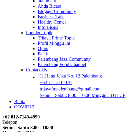
3tainment
Anda Bicara
Blogger Community
Business Talk
Healthy Center
Info Bisnis
Populer Topik
Trijaya Prime Topic
Profil Minggu Ini
Opini
Pajak
Palembang Jazz Community
Palembang Food Channel
Contact Us
Jl. Hang Jebat No. 12 Palembang
+62 711 316 070
trijayafmpalembang@gmail.com
Senin – Sabtu: 8:00 –16:00 Minggu : TUTUP
Berita
COVID19
+62 812-7148-4999
Telepon
Senin - Sabtu 8.00 - 18.00