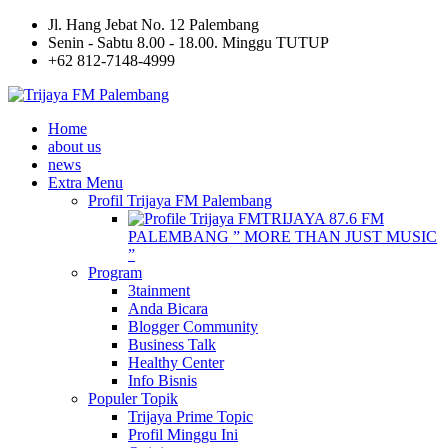
Jl. Hang Jebat No. 12 Palembang
Senin - Sabtu 8.00 - 18.00. Minggu TUTUP
+62 812-7148-4999
Home
about us
news
Extra Menu
Profil Trijaya FM Palembang
TRIJAYA 87.6 FM
PALEMBANG ” MORE THAN JUST MUSIC
”
Program
3tainment
Anda Bicara
Blogger Community
Business Talk
Healthy Center
Info Bisnis
Populer Topik
Trijaya Prime Topic
Profil Minggu Ini