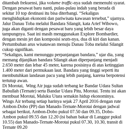
ditambah frekuensi, jika v
olume traffic
-nya sudah memenuhi syarat.
Dengan pesawat baru nanti, pulau-pulau indah yang berada di
sekitar 10 top destinasi itu bisa diterbangi. “Sekaligus
menghidupkan ekonomi dan pariwisata kawasan tersebut,” ujarnya.
Jalur Danau Toba melalui Bandara Silangit, kata Arief Wibowo,
juga akan diganti dengan pesawat baru yang lebih besar daya
tampungnya. Saat ini masih menggunakan Explore Bombardier,
dengan mesin jet dan komposisi
seats
-nya, dua di kiri dan kanan.
Pertumbuhan arus wisatawan menuju Danau Toba melalui Silangit
cukup signifikan.
“Sekaligus, kami menunggu perpanjangan bandara,” ujar dia, yang
memang dijanjikan bandara Silangit akan diperpanjang menjadi
2.650 meter dan lebar 45 meter, karena posisinya di atas ketinggian
1.400 meter dari permukaan laut. Bandara yang tinggi seperti itu
membutuhkan landasan pacu yang lebih panjang, karena berpotensi
tertutup awan.
Di Morotai, Wing Air juga sudah terbang ke Bandar Udara Sultan
Babullah (Ternate) serta Bandar Udara Pitu, Morotai. Tentu ini akan
membuat Morotai, Maluku Utara semakin hidup ekonominya.
Wings Air terbang setiap harinya sejak 27 April 2016 dengan rute
Ambon-Dobo (PP) dan Manado-Ternate-Morotai dengan jadwal
sebagai berikut, Ambon-Dobo pukul 07.50 dan 09.35, Dobo-
Ambon pukul 09.55 dan 12.20 (isi bahan bakar di Langgur pukul
10.55) dan Manado-Ternate-Morotai pukul 07.30, 10.30, transit di
Ternate 09.20