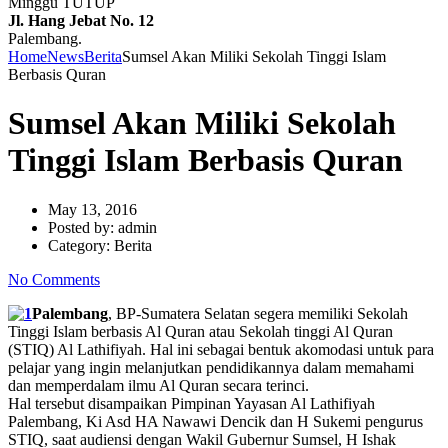
Minggu TUTUP
Jl. Hang Jebat No. 12
Palembang.
Home
News
Berita
Sumsel Akan Miliki Sekolah Tinggi Islam
Berbasis Quran
Sumsel Akan Miliki Sekolah
Tinggi Islam Berbasis Quran
May 13, 2016
Posted by:
admin
Category:
Berita
No Comments
Palembang
, BP-Sumatera Selatan segera memiliki Sekolah
Tinggi Islam berbasis Al Quran atau Sekolah tinggi Al Quran
(STIQ) Al Lathifiyah. Hal ini sebagai bentuk akomodasi untuk para
pelajar yang ingin melanjutkan pendidikannya dalam memahami
dan memperdalam ilmu Al Quran secara terinci.
Hal tersebut disampaikan Pimpinan Yayasan Al Lathifiyah
Palembang, Ki Asd HA Nawawi Dencik dan H Sukemi pengurus
STIQ, saat audiensi dengan Wakil Gubernur Sumsel, H Ishak