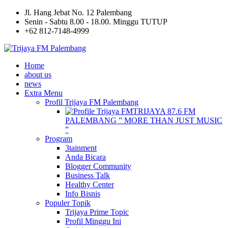
Jl. Hang Jebat No. 12 Palembang
Senin - Sabtu 8.00 - 18.00. Minggu TUTUP
+62 812-7148-4999
Home
about us
news
Extra Menu
Profil Trijaya FM Palembang
TRIJAYA 87.6 FM
PALEMBANG ” MORE THAN JUST MUSIC
”
Program
3tainment
Anda Bicara
Blogger Community
Business Talk
Healthy Center
Info Bisnis
Populer Topik
Trijaya Prime Topic
Profil Minggu Ini