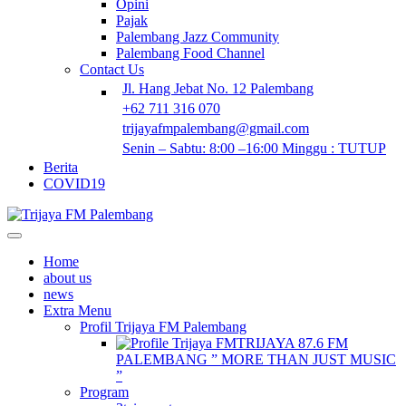
Opini
Pajak
Palembang Jazz Community
Palembang Food Channel
Contact Us
Jl. Hang Jebat No. 12 Palembang
+62 711 316 070
trijayafmpalembang@gmail.com
Senin – Sabtu: 8:00 –16:00 Minggu : TUTUP
Berita
COVID19
Home
about us
news
Extra Menu
Profil Trijaya FM Palembang
TRIJAYA 87.6 FM
PALEMBANG ” MORE THAN JUST MUSIC
”
Program