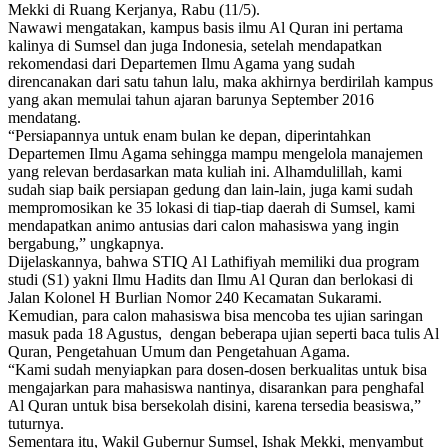
Mekki di Ruang Kerjanya, Rabu (11/5).
Nawawi mengatakan, kampus basis ilmu Al Quran ini pertama
kalinya di Sumsel dan juga Indonesia, setelah mendapatkan
rekomendasi dari Departemen Ilmu Agama yang sudah
direncanakan dari satu tahun lalu, maka akhirnya berdirilah kampus
yang akan memulai tahun ajaran barunya September 2016
mendatang.
“Persiapannya untuk enam bulan ke depan, diperintahkan
Departemen Ilmu Agama sehingga mampu mengelola manajemen
yang relevan berdasarkan mata kuliah ini. Alhamdulillah, kami
sudah siap baik persiapan gedung dan lain-lain, juga kami sudah
mempromosikan ke 35 lokasi di tiap-tiap daerah di Sumsel, kami
mendapatkan animo antusias dari calon mahasiswa yang ingin
bergabung,” ungkapnya.
Dijelaskannya, bahwa STIQ Al Lathifiyah memiliki dua program
studi (S1) yakni Ilmu Hadits dan Ilmu Al Quran dan berlokasi di
Jalan Kolonel H Burlian Nomor 240 Kecamatan Sukarami.
Kemudian, para calon mahasiswa bisa mencoba tes ujian saringan
masuk pada 18 Agustus, dengan beberapa ujian seperti baca tulis Al
Quran, Pengetahuan Umum dan Pengetahuan Agama.
“Kami sudah menyiapkan para dosen-dosen berkualitas untuk bisa
mengajarkan para mahasiswa nantinya, disarankan para penghafal
Al Quran untuk bisa bersekolah disini, karena tersedia beasiswa,”
tuturnya.
Sementara itu, Wakil Gubernur Sumsel, Ishak Mekki, menyambut