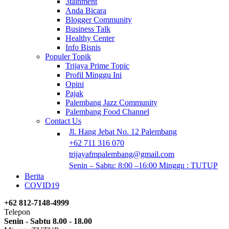
3tainment
Anda Bicara
Blogger Community
Business Talk
Healthy Center
Info Bisnis
Populer Topik
Trijaya Prime Topic
Profil Minggu Ini
Opini
Pajak
Palembang Jazz Community
Palembang Food Channel
Contact Us
Jl. Hang Jebat No. 12 Palembang
+62 711 316 070
trijayafmpalembang@gmail.com
Senin – Sabtu: 8:00 –16:00 Minggu : TUTUP
Berita
COVID19
+62 812-7148-4999
Telepon
Senin - Sabtu 8.00 - 18.00