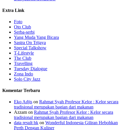
Extra Link
Foto
Oto Club
Serba-serbi
Yang Muda Yang Bicara
Sastra On Trijaya
Special Talkshow
T-Lifestyle
The Club
Travelling
Tuesday Dialogue
Zona Indo
Solo City Jazz
Komentar Terbaru
Eko Adjis
on
Rahmat Syah Profesor Kelor : Kelor secara
tradisional merupakan bagian dari makanan
Azzam
on
Rahmat Syah Profesor Kelor : Kelor secara
tradisional merupakan bagian dari makanan
data result hk
on
Wonderful Indonesia Giliran Hebohkan
Perth Dengan Kuliner