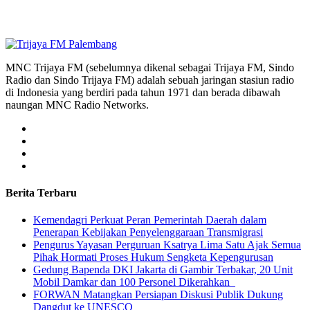
MNC Trijaya FM (sebelumnya dikenal sebagai Trijaya FM, Sindo
Radio dan Sindo Trijaya FM) adalah sebuah jaringan stasiun radio
di Indonesia yang berdiri pada tahun 1971 dan berada dibawah
naungan MNC Radio Networks.
Berita Terbaru
Kemendagri Perkuat Peran Pemerintah Daerah dalam
Penerapan Kebijakan Penyelenggaraan Transmigrasi
Pengurus Yayasan Perguruan Ksatrya Lima Satu Ajak Semua
Pihak Hormati Proses Hukum Sengketa Kepengurusan
Gedung Bapenda DKI Jakarta di Gambir Terbakar, 20 Unit
Mobil Damkar dan 100 Personel Dikerahkan
FORWAN Matangkan Persiapan Diskusi Publik Dukung
Dangdut ke UNESCO