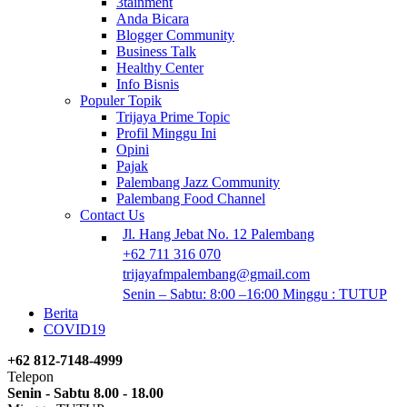
3tainment
Anda Bicara
Blogger Community
Business Talk
Healthy Center
Info Bisnis
Populer Topik
Trijaya Prime Topic
Profil Minggu Ini
Opini
Pajak
Palembang Jazz Community
Palembang Food Channel
Contact Us
Jl. Hang Jebat No. 12 Palembang
+62 711 316 070
trijayafmpalembang@gmail.com
Senin – Sabtu: 8:00 –16:00 Minggu : TUTUP
Berita
COVID19
+62 812-7148-4999
Telepon
Senin - Sabtu 8.00 - 18.00