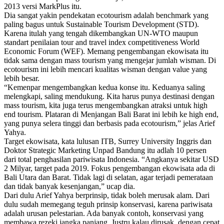
2013 versi MarkPlus itu.
Dia sangat yakin pendekatan ecotourism adalah benchmark yang
paling bagus untuk Sustainable Tourism Development (STD).
Karena itulah yang tengah dikembangkan UN-WTO maupun
standart penilaian tour and travel index competitiveness World
Economic Forum (WEF). Memang pengembangan ekowisata itu
tidak sama dengan mass tourism yang mengejar jumlah wisman. Di
ecotourism ini lebih mencari kualitas wisman dengan value yang
lebih besar.
“Kemenpar mengembangkan kedua konse itu. Keduanya saling
melengkapi, saling mendukung. Kita harus punya destinasi dengan
mass tourism, kita juga terus mengembangkan atraksi untuk high
end tourism. Plataran di Menjangan Bali Barat ini lebih ke high end,
yang punya selera tinggi dan berbasis pada ecotourism,” jelas Arief
Yahya.
Target ekowisata, kata lulusan ITB, Surrey University Inggris dan
Doktor Strategic Marketing Unpad Bandung itu adlah 10 persen
dari total penghasilan pariwisata Indonesia. “Angkanya sekitar USD
2 Milyar, target pada 2019. Fokus pengembangan ekowisata ada di
Bali Utara dan Barat. Tidak lagi di selatan, agar terjadi pemerataan
dan tidak banyak kesenjangan,” ucap dia.
Dari dulu Arief Yahya berprinsip, tidak boleh merusak alam. Dari
dulu sudah memegang teguh prinsip konservasi, karena pariwisata
adalah urusan pelestarian. Ada banyak contoh, konservasi yang
membawa rezeki jangka panjang. Justru kalau dirusak, dengan cepat