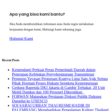
Apa yang bisa kami bantu?
Jika Anda membutuhkan informasi atau Anda ingin melakukan
kerjasama dengan kami, Hubungi kami sekarang juga.
Hubungi Kami
Recent Posts
Kemendagri Perkuat Peran Pemerintah Daerah dalam
Penerapan Kebijakan Penyelenggaraan Transmigrasi
Pengurus Yayasan Perguruan Ksatrya Lima Satu Ajak Semua
Pihak Hormati Proses Hukum Sengketa Kepengurusan
Gedung Bapenda DKI Jakarta di Gambir Terbakar, 20 Unit
Mobil Damkar dan 100 Personel Dikerahkan
FORWAN Matangkan Persiapan Diskusi Publik Dukung
Dangdut ke UNESCO
SOI SABAI URBAN THAI RESMI HADIR DI
PALEMBANG Menghadirkan Pengalaman Kuliner Thailand