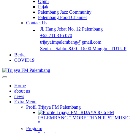
Opini
Pajak
Palembang Jazz Community
Palembang Food Channel
Contact Us
Jl. Hang Jebat No. 12 Palembang
+62 711 316 070
trijayafmpalembang@gmail.com
Senin – Sabtu: 8:00 –16:00 Minggu : TUTUP
Berita
COVID19
Home
about us
news
Extra Menu
Profil Trijaya FM Palembang
TRIJAYA 87.6 FM
PALEMBANG ” MORE THAN JUST MUSIC
”
Program