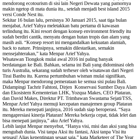
mendorong ecotourism di sisi lain Negeri Dewata yang pamornya
makin ngetop di mata dunia itu., setelah menjadi best island 2015
versi Conde Nest itu.
Sekitar 16 bulan lalu, persisnya 30 Januari 2015, saat tiga bulan
menjabat, Arief Yahya meletakkan batu pertama di kawasan
terlindung itu. Kini resort dengan konsep environment friendly itu
sudah berdiri cantik, menyatu dengan hutan tropis dan alam yang
masih asli. “Konsep resort ini mengandalkan kekuatan alamiah,
back to nature. Prinsipnya, semakin dilestarikan, semakin
mensejahterakan,” kata Menpar Arief Yahya.
Wisatawan Tiongkok mulai awal 2016 ini paling banyak
berdatangan ke Bali. Bahkan, selama ini Bali yang didominasi oleh
turis Australia, sekarang sudah terheser oleh wisatawan dari Negeri
Tirai Banbu itu. Karena pertumbuhan wisman mulai signifikan,
maka Menpar mendorong pemerataan ke semua sisi pulau Bali.
Didampingi Tachrir Fahtoni, Dirjen Konservasi Sumber Daya Alam
dan Ekosistem Kementerian LHK, Yozqua Makes, CEO Plataran,
dan David Makes, Direktur PT. Trimbawan Swastama Sejati/TSS,
Menpar Arief Yahya memuji kecepatan manajemen group Plataran
itu. Mereka menepati janjinya, 2016 sudah siap beroperasi. “Saya
mengapresiasi kinerja Plataran! Mereka bekerja cepat, tidak lelet dan
bisa menepati janjinya,” aku Arief Yahya.
Lebih lanjut Menpar menyebut, “Hanya visi, misi dan aksi yang bisa
mengubah dunia. Visi tanpa Aksi itu fantasi, Aksi tanpa Visi itu
sensasi! Alias kepentingan sesaat saja,” kata Marketeer of The Year