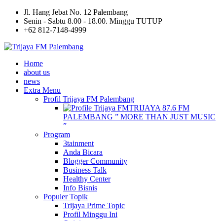
Jl. Hang Jebat No. 12 Palembang
Senin - Sabtu 8.00 - 18.00. Minggu TUTUP
+62 812-7148-4999
Home
about us
news
Extra Menu
Profil Trijaya FM Palembang
TRIJAYA 87.6 FM
PALEMBANG ” MORE THAN JUST MUSIC
”
Program
3tainment
Anda Bicara
Blogger Community
Business Talk
Healthy Center
Info Bisnis
Populer Topik
Trijaya Prime Topic
Profil Minggu Ini