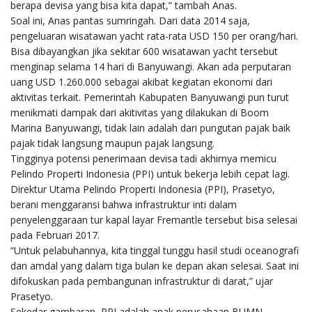
berapa devisa yang bisa kita dapat,” tambah Anas.
Soal ini, Anas pantas sumringah. Dari data 2014 saja,
pengeluaran wisatawan yacht rata-rata USD 150 per orang/hari.
Bisa dibayangkan jika sekitar 600 wisatawan yacht tersebut
menginap selama 14 hari di Banyuwangi. Akan ada perputaran
uang USD 1.260.000 sebagai akibat kegiatan ekonomi dari
aktivitas terkait. Pemerintah Kabupaten Banyuwangi pun turut
menikmati dampak dari akitivitas yang dilakukan di Boom
Marina Banyuwangi, tidak lain adalah dari pungutan pajak baik
pajak tidak langsung maupun pajak langsung.
Tingginya potensi penerimaan devisa tadi akhirnya memicu
Pelindo Properti Indonesia (PPI) untuk bekerja lebih cepat lagi.
Direktur Utama Pelindo Properti Indonesia (PPI), Prasetyo,
berani menggaransi bahwa infrastruktur inti dalam
penyelenggaraan tur kapal layar Fremantle tersebut bisa selesai
pada Februari 2017.
“Untuk pelabuhannya, kita tinggal tunggu hasil studi oceanografi
dan amdal yang dalam tiga bulan ke depan akan selesai. Saat ini
difokuskan pada pembangunan infrastruktur di darat,” ujar
Prasetyo.
Sekedar gambaran, PPI adalah anak perusahaan BUMN