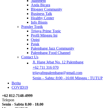
3tainment
Anda Bicara
Blogger Community
Business Talk
Healthy Center
Info Bisnis
Populer Topik
Trijaya Prime Topic
Profil Minggu Ini
Opini
Pajak
Palembang Jazz Community
Palembang Food Channel
Contact Us
Jl. Hang Jebat No. 12 Palembang
+62 711 316 070
trijayafmpalembang@gmail.com
Senin – Sabtu: 8:00 –16:00 Minggu : TUTUP
Berita
COVID19
+62 812-7148-4999
Telepon
Senin - Sabtu 8.00 - 18.00