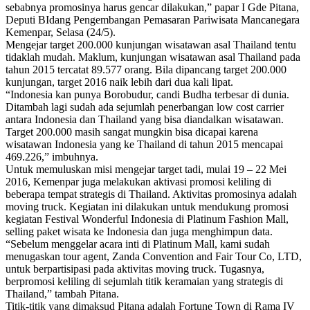
sebabnya promosinya harus gencar dilakukan,” papar I Gde Pitana,
Deputi BIdang Pengembangan Pemasaran Pariwisata Mancanegara
Kemenpar, Selasa (24/5).
Mengejar target 200.000 kunjungan wisatawan asal Thailand tentu
tidaklah mudah. Maklum, kunjungan wisatawan asal Thailand pada
tahun 2015 tercatat 89.577 orang. Bila dipancang target 200.000
kunjungan, target 2016 naik lebih dari dua kali lipat.
“Indonesia kan punya Borobudur, candi Budha terbesar di dunia.
Ditambah lagi sudah ada sejumlah penerbangan low cost carrier
antara Indonesia dan Thailand yang bisa diandalkan wisatawan.
Target 200.000 masih sangat mungkin bisa dicapai karena
wisatawan Indonesia yang ke Thailand di tahun 2015 mencapai
469.226,” imbuhnya.
Untuk memuluskan misi mengejar target tadi, mulai 19 – 22 Mei
2016, Kemenpar juga melakukan aktivasi promosi keliling di
beberapa tempat strategis di Thailand. Aktivitas promosinya adalah
moving truck. Kegiatan ini dilakukan untuk mendukung promosi
kegiatan Festival Wonderful Indonesia di Platinum Fashion Mall,
selling paket wisata ke Indonesia dan juga menghimpun data.
“Sebelum menggelar acara inti di Platinum Mall, kami sudah
menugaskan tour agent, Zanda Convention and Fair Tour Co, LTD,
untuk berpartisipasi pada aktivitas moving truck. Tugasnya,
berpromosi keliling di sejumlah titik keramaian yang strategis di
Thailand,” tambah Pitana.
Titik-titik yang dimaksud Pitana adalah Fortune Town di Rama IV