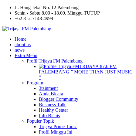
Jl. Hang Jebat No. 12 Palembang
Senin - Sabtu 8.00 - 18.00. Minggu TUTUP
+62 812-7148-4999
Home
about us
news
Extra Menu
Profil Trijaya FM Palembang
TRIJAYA 87.6 FM
PALEMBANG ” MORE THAN JUST MUSIC
”
Program
3tainment
Anda Bicara
Blogger Community
Business Talk
Healthy Center
Info Bisnis
Populer Topik
Trijaya Prime Topic
Profil Minggu Ini