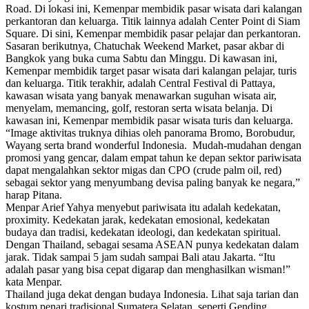
Road. Di lokasi ini, Kemenpar membidik pasar wisata dari kalangan
perkantoran dan keluarga. Titik lainnya adalah Center Point di Siam
Square. Di sini, Kemenpar membidik pasar pelajar dan perkantoran.
Sasaran berikutnya, Chatuchak Weekend Market, pasar akbar di
Bangkok yang buka cuma Sabtu dan Minggu. Di kawasan ini,
Kemenpar membidik target pasar wisata dari kalangan pelajar, turis
dan keluarga. Titik terakhir, adalah Central Festival di Pattaya,
kawasan wisata yang banyak menawarkan suguhan wisata air,
menyelam, memancing, golf, restoran serta wisata belanja. Di
kawasan ini, Kemenpar membidik pasar wisata turis dan keluarga.
“Image aktivitas truknya dihias oleh panorama Bromo, Borobudur,
Wayang serta brand wonderful Indonesia. Mudah-mudahan dengan
promosi yang gencar, dalam empat tahun ke depan sektor pariwisata
dapat menga‎lahkan sektor migas dan CPO (crude palm oil, red)
sebagai sektor yang menyumbang devisa paling banyak ke negara,”
harap Pitana.
Menpar Arief Yahya menyebut pariwisata itu adalah kedekatan,
proximity. Kedekatan jarak, kedekatan emosional, kedekatan
budaya dan tradisi, kedekatan ideologi, dan kedekatan spiritual.
Dengan Thailand, sebagai sesama ASEAN punya kedekatan dalam
jarak. Tidak sampai 5 jam sudah sampai Bali atau Jakarta. “Itu
adalah pasar yang bisa cepat digarap dan menghasilkan wisman!”
kata Menpar.
Thailand juga dekat dengan budaya Indonesia. Lihat saja tarian dan
kostum penari tradisional Sumatera Selatan, seperti Gending