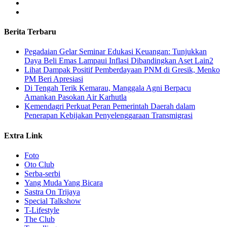
Berita Terbaru
Pegadaian Gelar Seminar Edukasi Keuangan: Tunjukkan
Daya Beli Emas Lampaui Inflasi Dibandingkan Aset Lain2
Lihat Dampak Positif Pemberdayaan PNM di Gresik, Menko
PM Beri Apresiasi
​Di Tengah Terik Kemarau, Manggala Agni Berpacu
Amankan Pasokan Air Karhutla
Kemendagri Perkuat Peran Pemerintah Daerah dalam
Penerapan Kebijakan Penyelenggaraan Transmigrasi
Extra Link
Foto
Oto Club
Serba-serbi
Yang Muda Yang Bicara
Sastra On Trijaya
Special Talkshow
T-Lifestyle
The Club