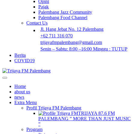
Opini
Pajak
Palembang Jazz Community
Palembang Food Channel
Contact Us
Jl. Hang Jebat No. 12 Palembang
+62 711 316 070
trijayafmpalembang@gmail.com
Senin – Sabtu: 8:00 –16:00 Minggu : TUTUP
Berita
COVID19
Home
about us
news
Extra Menu
Profil Trijaya FM Palembang
TRIJAYA 87.6 FM
PALEMBANG ” MORE THAN JUST MUSIC
”
Program