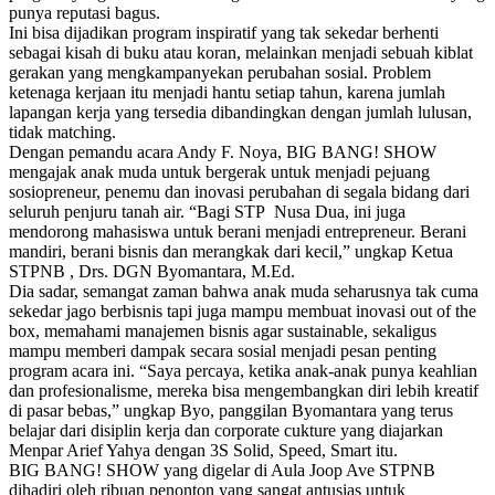
punya reputasi bagus.
Ini bisa dijadikan program inspiratif yang tak sekedar berhenti
sebagai kisah di buku atau koran, melainkan menjadi sebuah kiblat
gerakan yang mengkampanyekan perubahan sosial. Problem
ketenaga kerjaan itu menjadi hantu setiap tahun, karena jumlah
lapangan kerja yang tersedia dibandingkan dengan jumlah lulusan,
tidak matching.
Dengan pemandu acara Andy F. Noya, BIG BANG! SHOW
mengajak anak muda untuk bergerak untuk menjadi pejuang
sosiopreneur, penemu dan inovasi perubahan di segala bidang dari
seluruh penjuru tanah air. “Bagi STP Nusa Dua, ini juga
mendorong mahasiswa untuk berani menjadi entrepreneur. Berani
mandiri, berani bisnis dan merangkak dari kecil,” ungkap Ketua
STPNB , Drs. DGN Byomantara, M.Ed.
Dia sadar, semangat zaman bahwa anak muda seharusnya tak cuma
sekedar jago berbisnis tapi juga mampu membuat inovasi out of the
box, memahami manajemen bisnis agar sustainable, sekaligus
mampu memberi dampak secara sosial menjadi pesan penting
program acara ini. “Saya percaya, ketika anak-anak punya keahlian
dan profesionalisme, mereka bisa mengembangkan diri lebih kreatif
di pasar bebas,” ungkap Byo, panggilan Byomantara yang terus
belajar dari disiplin kerja dan corporate cukture yang diajarkan
Menpar Arief Yahya dengan 3S Solid, Speed, Smart itu.
BIG BANG! SHOW yang digelar di Aula Joop Ave STPNB
dihadiri oleh ribuan penonton yang sangat antusias untuk