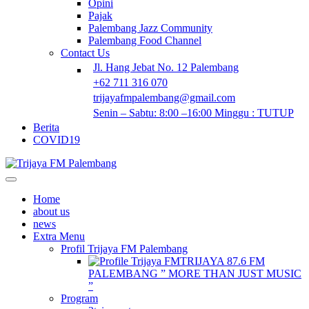
Opini
Pajak
Palembang Jazz Community
Palembang Food Channel
Contact Us
Jl. Hang Jebat No. 12 Palembang
+62 711 316 070
trijayafmpalembang@gmail.com
Senin – Sabtu: 8:00 –16:00 Minggu : TUTUP
Berita
COVID19
Home
about us
news
Extra Menu
Profil Trijaya FM Palembang
TRIJAYA 87.6 FM
PALEMBANG ” MORE THAN JUST MUSIC
”
Program