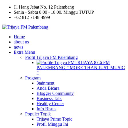
Jl. Hang Jebat No. 12 Palembang
Senin - Sabtu 8.00 - 18.00. Minggu TUTUP
+62 812-7148-4999
Home
about us
news
Extra Menu
Profil Trijaya FM Palembang
TRIJAYA 87.6 FM
PALEMBANG ” MORE THAN JUST MUSIC
”
Program
3tainment
Anda Bicara
Blogger Community
Business Talk
Healthy Center
Info Bisnis
Populer Topik
Trijaya Prime Topic
Profil Minggu Ini