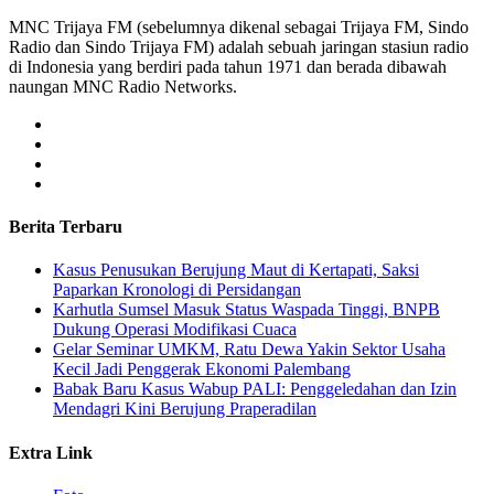
MNC Trijaya FM (sebelumnya dikenal sebagai Trijaya FM, Sindo
Radio dan Sindo Trijaya FM) adalah sebuah jaringan stasiun radio
di Indonesia yang berdiri pada tahun 1971 dan berada dibawah
naungan MNC Radio Networks.
Berita Terbaru
Kasus Penusukan Berujung Maut di Kertapati, Saksi
Paparkan Kronologi di Persidangan
Karhutla Sumsel Masuk Status Waspada Tinggi, BNPB
Dukung Operasi Modifikasi Cuaca
Gelar Seminar UMKM, Ratu Dewa Yakin Sektor Usaha
Kecil Jadi Penggerak Ekonomi Palembang
Babak Baru Kasus Wabup PALI: Penggeledahan dan Izin
Mendagri Kini Berujung Praperadilan
Extra Link