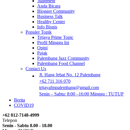
3tainment
Anda Bicara
Blogger Community
Business Talk
Healthy Center
Info Bisnis
Populer Topik
Trijaya Prime Topic
Profil Minggu Ini
Opini
Pajak
Palembang Jazz Community
Palembang Food Channel
Contact Us
Jl. Hang Jebat No. 12 Palembang
+62 711 316 070
trijayafmpalembang@gmail.com
Senin – Sabtu: 8:00 –16:00 Minggu : TUTUP
Berita
COVID19
+62 812-7148-4999
Telepon
Senin - Sabtu 8.00 - 18.00