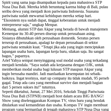
Spirit yang sama juga disampaikan kepada para mahasiswa STP
Nusa Dua Bali. Mereka lebih beruntung karena hidup di Bali, pulau
seribu dewa yang menjadi ikon pariwisata Indonesia. Suasana
pariwisata sudah mewarnai kehidupan mereka setiap hari.
“Ekosistem nya sudah dapat, tinggal keberanian untuk menjadi
entrepreneur saja,” ungkap Menpar.
Memang, alumni STP dan Akpar yang berada di bawah manajemen
Kemenpar itu 30-40 persen diserap untuk perusahaan asing.
Sisianya dibutuhkan oleh perusahaan domestik. Seratus persen
terserap di perusahaan, apalagi ke depan perusahaan di sektor
pariwisata semakin kuat. “Tetapi jika ada yang ingin menciptakan
lapangan usaha baru, lapangan kerja baru, silakan saja. Itu sangat
bagus,” paparnya.
Arief Yahya sempat menyinggung soal modal usaha yang terkadang
menjadi kendala. “Saya sudah ada kerjasama dengan OJK, untuk
memberikan modal usaha bagi lulusan STP maupun Akpar yang
ingin berusaha mandiri. Jadi manfaatkan kesempatan ini sebaik-
baiknya. Ingat teorinya, start up company itu tidak mudah, 95 perseb
gagal. Tetap ada cara yang membuat survive dan menjadi bagian
dari 5 persen sukses itu!” tuturnya.
Seperti diketahui, Jumat, 27 Mei 2016, Sekolah Tinggi Pariwisata
Nusa Dua Bali (STPNB) menjadi host dalam acara BIG BANG!
Show yang diselenggarakan Kompas TV, virus baru yang hendak
ditularkan soal kemandirian dan usaha. Kompas TV ingin membuat
program yang bermanfaat di tengah mahasiswa STP Nusa Dua yang