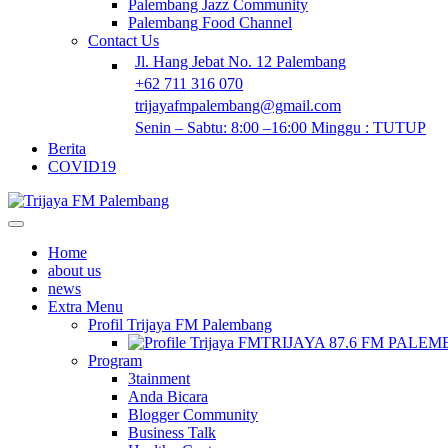
Palembang Jazz Community
Palembang Food Channel
Contact Us
Jl. Hang Jebat No. 12 Palembang
+62 711 316 070
trijayafmpalembang@gmail.com
Senin – Sabtu: 8:00 –16:00 Minggu : TUTUP
Berita
COVID19
Home
about us
news
Extra Menu
Profil Trijaya FM Palembang
TRIJAYA 87.6 FM PALE
Program
3tainment
Anda Bicara
Blogger Community
Business Talk