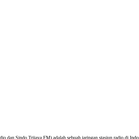
o dan Sindo Trijaya FM) adalah sebuah jaringan stasiun radio di Ind