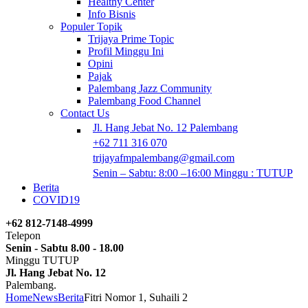
Healthy Center
Info Bisnis
Populer Topik
Trijaya Prime Topic
Profil Minggu Ini
Opini
Pajak
Palembang Jazz Community
Palembang Food Channel
Contact Us
Jl. Hang Jebat No. 12 Palembang
+62 711 316 070
trijayafmpalembang@gmail.com
Senin – Sabtu: 8:00 –16:00 Minggu : TUTUP
Berita
COVID19
+62 812-7148-4999
Telepon
Senin - Sabtu 8.00 - 18.00
Minggu TUTUP
Jl. Hang Jebat No. 12
Palembang.
Home
News
Berita
Fitri Nomor 1, Suhaili 2