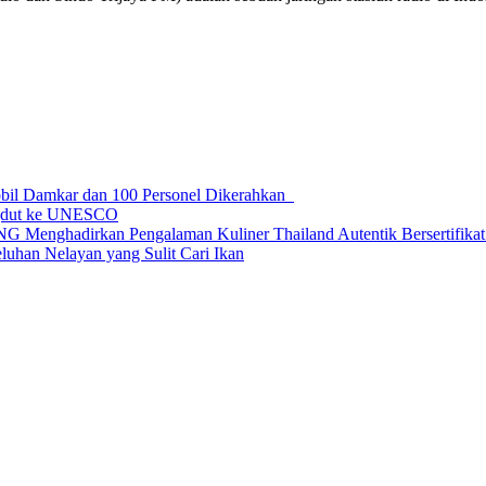
obil Damkar dan 100 Personel Dikerahkan
ngdut ke UNESCO
dirkan Pengalaman Kuliner Thailand Autentik Bersertifikat H
uhan Nelayan yang Sulit Cari Ikan