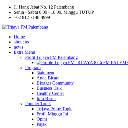
Jl. Hang Jebat No. 12 Palembang
Senin - Sabtu 8.00 - 18.00. Minggu TUTUP
+62 812-7148-4999
Home
about us
news
Extra Menu
Profil Trijaya FM Palembang
TRIJAYA 87.6 FM PALE
Program
3tainment
Anda Bicara
Blogger Community
Business Talk
Healthy Center
Info Bisnis
Populer Topik
Trijaya Prime Topic
Profil Minggu Ini
Opini
Pajak