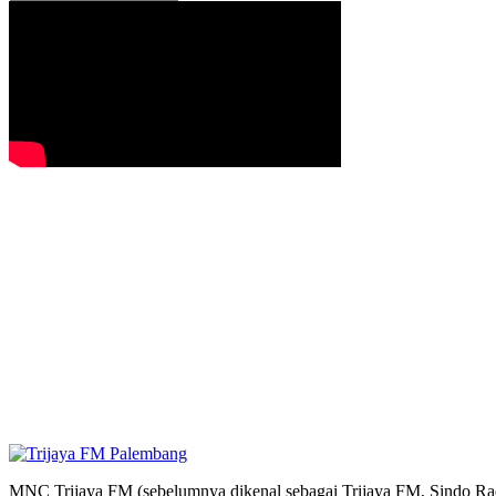
MNC Trijaya FM (sebelumnya dikenal sebagai Trijaya FM, Sindo Radi