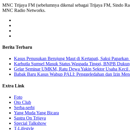
MNC Trijaya FM (sebelumnya dikenal sebagai Trijaya FM, Sindo Radi
MNC Radio Networks.
Berita Terbaru
Kasus Penusukan Berujung Maut di Kertapati, Saksi Paparkan 
Karhutla Sumsel Masuk Status Waspada Tinggi, BNPB Dukung
Gelar Seminar UMKM, Ratu Dewa Yakin Sektor Usaha Kecil 
Babak Baru Kasus Wabup PALI: Penggeledahan dan Izin Menda
Extra Link
Foto
Oto Club
Serba-serbi
Yang Muda Yang Bicara
Sastra On Trijaya
Special Talkshow
T-Lifestyle