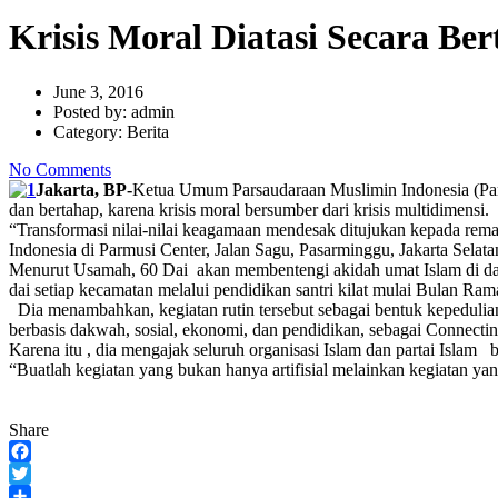
Krisis Moral Diatasi Secara Be
June 3, 2016
Posted by:
admin
Category:
Berita
No Comments
Jakarta, BP-
Ketua Umum Parsaudaraan Muslimin Indonesia (Parm
dan bertahap, karena krisis moral bersumber dari krisis multidimensi.
“Transformasi nilai-nilai keagamaan mendesak ditujukan kepada rema
Indonesia di Parmusi Center, Jalan Sagu, Pasarminggu, Jakarta Selata
Menurut Usamah, 60 Dai akan membentengi akidah umat Islam di daerah
dai setiap kecamatan melalui pendidikan santri kilat mulai Bulan Ram
Dia menambahkan, kegiatan rutin tersebut sebagai bentuk kepedulian
berbasis dakwah, sosial, ekonomi, dan pendidikan, sebagai Connect
Karena itu , dia mengajak seluruh organisasi Islam dan partai Is
“Buatlah kegiatan yang bukan hanya artifisial melainkan kegiatan 
Share
Facebook
Twitter