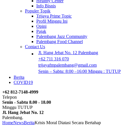
Healthy Center
Info Bisnis
Populer Topik
Trijaya Prime Topic
Profil Minggu Ini
Opini
Pajak
Palembang Jazz Community
Palembang Food Channel
Contact Us
Jl. Hang Jebat No. 12 Palembang
+62 711 316 070
trijayafmpalembang@gmail.com
Senin – Sabtu: 8:00 –16:00 Minggu : TUTUP
Berita
COVID19
+62 812-7148-4999
Telepon
Senin - Sabtu 8.00 - 18.00
Minggu TUTUP
Jl. Hang Jebat No. 12
Palembang.
Home
News
Berita
Krisis Moral Diatasi Secara Bertahap