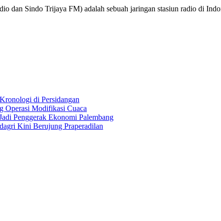
o dan Sindo Trijaya FM) adalah sebuah jaringan stasiun radio di Ind
Kronologi di Persidangan
 Operasi Modifikasi Cuaca
Jadi Penggerak Ekonomi Palembang
gri Kini Berujung Praperadilan