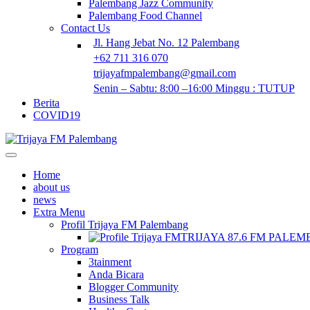
Palembang Jazz Community
Palembang Food Channel
Contact Us
Jl. Hang Jebat No. 12 Palembang
+62 711 316 070
trijayafmpalembang@gmail.com
Senin – Sabtu: 8:00 –16:00 Minggu : TUTUP
Berita
COVID19
Home
about us
news
Extra Menu
Profil Trijaya FM Palembang
TRIJAYA 87.6 FM PALE
Program
3tainment
Anda Bicara
Blogger Community
Business Talk