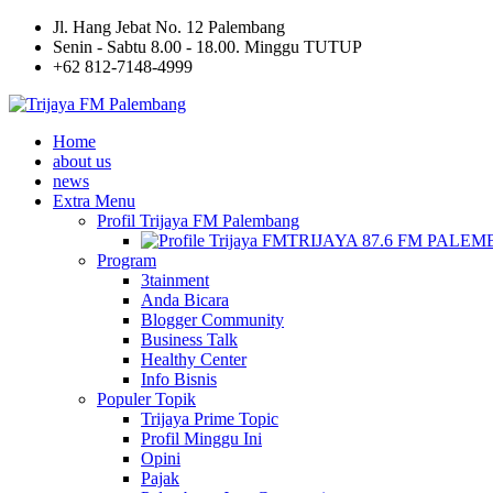
Jl. Hang Jebat No. 12 Palembang
Senin - Sabtu 8.00 - 18.00. Minggu TUTUP
+62 812-7148-4999
Home
about us
news
Extra Menu
Profil Trijaya FM Palembang
TRIJAYA 87.6 FM PALE
Program
3tainment
Anda Bicara
Blogger Community
Business Talk
Healthy Center
Info Bisnis
Populer Topik
Trijaya Prime Topic
Profil Minggu Ini
Opini
Pajak