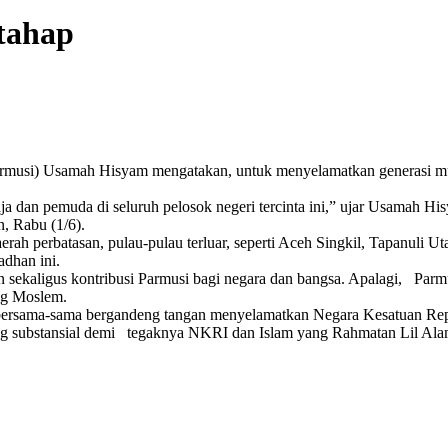
rtahap
usi) Usamah Hisyam mengatakan, untuk menyelamatkan generasi muda pe
ja dan pemuda di seluruh pelosok negeri tercinta ini,” ujar Usamah Hi
n, Rabu (1/6).
 perbatasan, pulau-pulau terluar, seperti Aceh Singkil, Tapanuli Uta
adhan ini.
 sekaligus kontribusi Parmusi bagi negara dan bangsa. Apalagi, Parmu
ing Moslem.
lam bersama-sama bergandeng tangan menyelamatkan Negara Kesatuan Re
yang substansial demi tegaknya NKRI dan Islam yang Rahmatan Lil Al