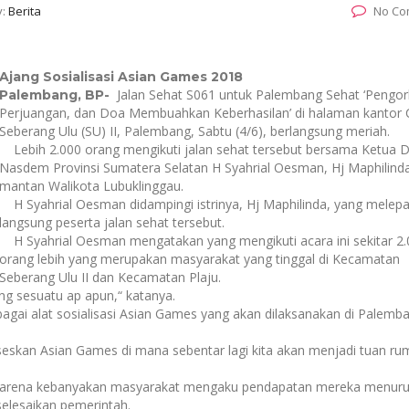
y:
Berita
No Co
Ajang Sosialisasi Asian Games 2018
Jalan Sehat S061 untuk Palembang Sehat ‘Pengo
Palembang, BP-
Perjuangan, dan Doa Membuahkan Keberhasilan’ di halaman kantor
Seberang Ulu (SU) II, Palembang, Sabtu (4/6), berlangsung meriah.
Lebih 2.000 orang mengikuti jalan sehat tersebut bersama Ketua
Nasdem Provinsi Sumatera Selatan H Syahrial Oesman, Hj Maphilind
mantan Walikota Lubuklinggau.
H Syahrial Oesman didampingi istrinya, Hj Maphilinda, yang melep
langsung peserta jalan sehat tersebut.
H Syahrial Oesman mengatakan yang mengikuti acara ini sekitar 2.
orang lebih yang merupakan masyarakat yang tinggal di Kecamatan
Seberang Ulu II dan Kecamatan Plaju.
g sesuatu ap apun,“ katanya.
agai alat sosialisasi Asian Games yang akan dilaksanakan di Palemb
kan Asian Games di mana sebentar lagi kita akan menjadi tuan ru
 karena kebanyakan masyarakat mengaku pendapatan mereka menuru
selesaikan pemerintah.