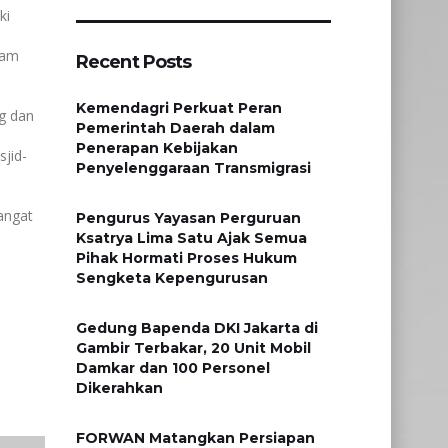
ki
lam
Recent Posts
Kemendagri Perkuat Peran
g dan
Pemerintah Daerah dalam
Penerapan Kebijakan
jid-
Penyelenggaraan Transmigrasi
angat
Pengurus Yayasan Perguruan
Ksatrya Lima Satu Ajak Semua
Pihak Hormati Proses Hukum
Sengketa Kepengurusan
Gedung Bapenda DKI Jakarta di
Gambir Terbakar, 20 Unit Mobil
Damkar dan 100 Personel
Dikerahkan
FORWAN Matangkan Persiapan