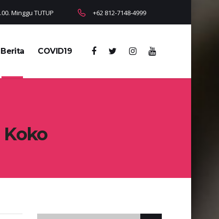
18.00. Minggu TUTUP
+62 812-7148-4999
Berita
COVID19
u Koko