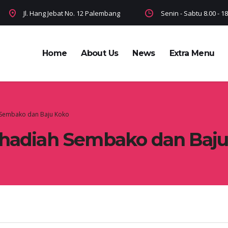
Jl. Hang Jebat No. 12 Palembang
Senin - Sabtu 8.00 - 
Home
About Us
News
Extra Menu
h Sembako dan Baju Koko
rhadiah Sembako dan Baj