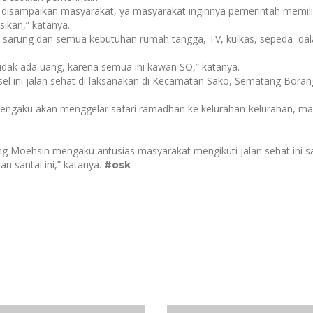
uga disampaikan masyarakat, ya masyarakat inginnya pemerintah memili
sikan,” katanya.
sarung dan semua kebutuhan rumah tangga, TV, kulkas, sepeda da
ak ada uang, karena semua ini kawan SO,” katanya.
 ini jalan sehat di laksanakan di Kecamatan Sako, Sematang Boran
gaku akan menggelar safari ramadhan ke kelurahan-kelurahan, mas
 Moehsin mengaku antusias masyarakat mengikuti jalan sehat ini s
n santai ini,” katanya.
#osk