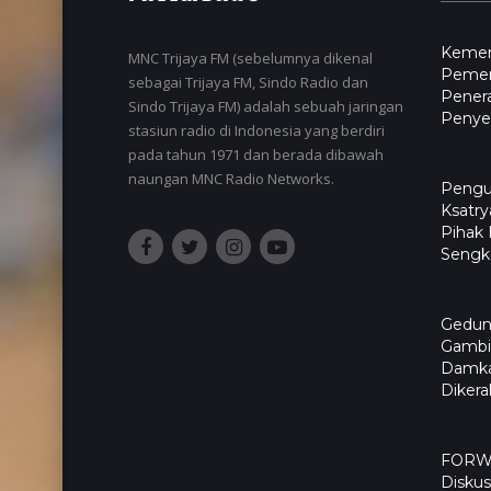
Kemen
MNC Trijaya FM (sebelumnya dikenal
Pemer
sebagai Trijaya FM, Sindo Radio dan
Pener
Sindo Trijaya FM) adalah sebuah jaringan
Penyel
stasiun radio di Indonesia yang berdiri
pada tahun 1971 dan berada dibawah
naungan MNC Radio Networks.
Pengu
Ksatry
Pihak
Sengk
Gedun
Gambir
Damka
Diker
FORWA
Diskus