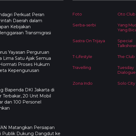
Foto
Oto Club
dagri Perkuat Peran
intah Daerah dalam
Serba-serbi
Yang Mu
apan Kebijakan
Yang Bic
enggaraan Transmigrasi
Sastra On Trijaya
Special
Talkshow
rus Yayasan Perguruan
T-Lifestyle
The Club
a Lima Satu Ajak Semua
 Hormati Proses Hukum
Travelling
Tuesday
eta Kepengurusan
Dialogue
Zona Indo
Solo City
g Bapenda DKI Jakarta di
 Terbakar, 20 Unit Mobil
r dan 100 Personel
ahkan
N Matangkan Persiapan
i Publik Dukung Dangdut ke