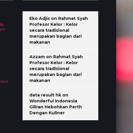
Eko Adjis
on
Rahmat Syah
Profesor Kelor : Kelor
da
ara
secara tradisional
merupakan bagian dari
makanan
Azzam
on
Rahmat Syah
Profesor Kelor : Kelor
secara tradisional
merupakan bagian dari
makanan
 Jazz
data result hk
on
Wonderful Indonesia
Giliran Hebohkan Perth
Dengan Kuliner