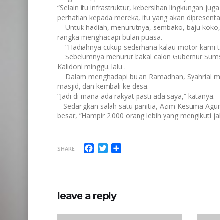
“Selain itu infrastruktur, kebersihan lingkungan j
perhatian kepada mereka, itu yang akan dipresenta
Untuk hadiah, menurutnya, sembako, baju koko, 
rangka menghadapi bulan puasa.
“Hadiahnya cukup sederhana kalau motor kami tid
Sebelumnya menurut bakal calon Gubernur Sumsel
Kalidoni minggu. lalu .
Dalam menghadapi bulan Ramadhan, Syahrial men
masjid, dan kembali ke desa.
“Jadi di mana ada rakyat pasti ada saya,“ katanya.
Sedangkan salah satu panitia,
Azim Kesuma Agung
besar, ”Hampir 2.000 orang lebih yang mengikuti jala
Facebook
Twitter
Share
SHARE
leave a reply