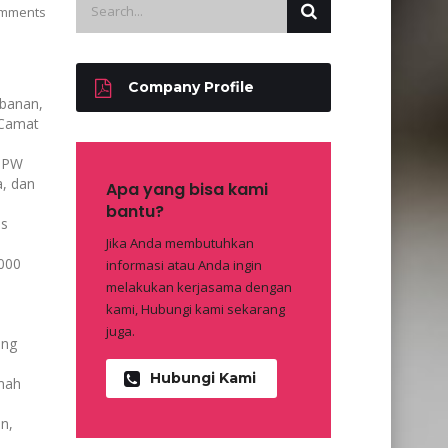
mments
Company Profile
rbanan,
 Camat
 DPW
a, dan
Apa yang bisa kami
bantu?
as
Jika Anda membutuhkan
000
informasi atau Anda ingin
melakukan kerjasama dengan
kami, Hubungi kami sekarang
juga.
ang
Hubungi Kami
mah
n,