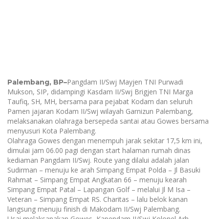
Pangdam II/Swj Mayjen TNI Purwadi
Palembang, BP
–
Mukson, SIP, didampingi Kasdam II/Swj Brigjen TNI Marga
Taufiq, SH, MH, bersama para pejabat Kodam dan seluruh
Pamen jajaran Kodam II/Swj wilayah Garnizun Palembang,
melaksanakan olahraga bersepeda santai atau Gowes bersama
menyusuri Kota Palembang.
Olahraga Gowes dengan menempuh jarak sekitar 17,5 km ini,
dimulai jam 06.00 pagi dengan start halaman rumah dinas
kediaman Pangdam II/Swj. Route yang dilalui adalah jalan
Sudirman – menuju ke arah Simpang Empat Polda – Jl Basuki
Rahmat – Simpang Empat Angkatan 66 – menuju kearah
Simpang Empat Patal – Lapangan Golf – melalui Jl M Isa –
Veteran – Simpang Empat RS. Charitas – lalu belok kanan
langsung menuju finish di Makodam II/Swj Palembang.
Usai melaksanakan Gowes, Kapendam II/Swj Kolonel Arh