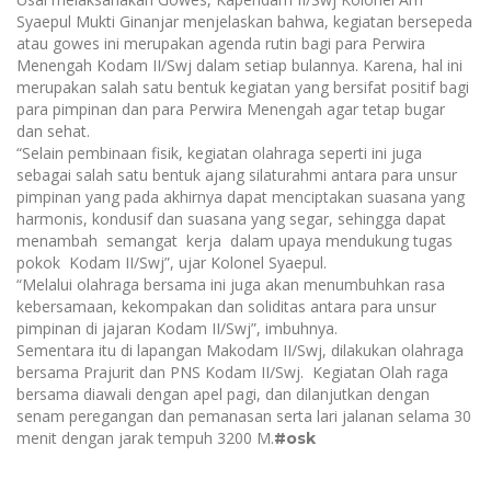
Syaepul Mukti Ginanjar menjelaskan bahwa, kegiatan bersepeda
atau gowes ini merupakan agenda rutin bagi para Perwira
Menengah Kodam II/Swj dalam setiap bulannya. Karena, hal ini
merupakan salah satu bentuk kegiatan yang bersifat positif bagi
para pimpinan dan para Perwira Menengah agar tetap bugar
dan sehat
.
“Selain pembinaan fisik, kegiatan olahraga seperti ini juga
sebagai salah satu bentuk ajang silaturahmi antara para unsur
pimpinan yang pada akhirnya dapat menciptakan suasana yang
harmonis, kondusif dan suasana yang segar, sehingga dapat
menambah semangat kerja dalam upaya mendukung tugas
pokok Kodam II/Swj”, ujar Kolonel Syaepul.
“Melalui olahraga bersama ini juga akan menumbuhkan rasa
kebersamaan, kekompakan dan soliditas antara para unsur
pimpinan di jajaran Kodam II/Swj”, imbuhnya.
Sementara itu di lapangan Makodam II/Swj, dilakukan olahraga
bersama Prajurit dan PNS Kodam II/Swj. Kegiatan Olah raga
bersama diawali dengan apel pagi, dan dilanjutkan dengan
senam peregangan dan pemanasan serta lari jalanan selama 30
menit dengan jarak tempuh 3200 M.
#osk