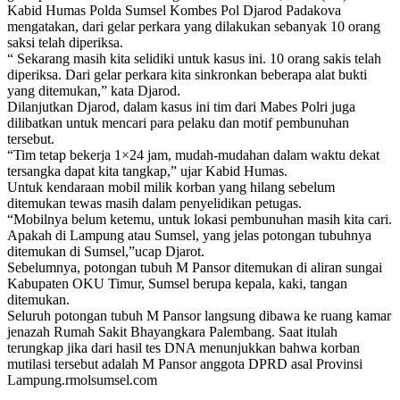
Kabid Humas Polda Sumsel Kombes Pol Djarod Padakova
mengatakan, dari gelar perkara yang dilakukan sebanyak 10 orang
saksi telah diperiksa.
“ Sekarang masih kita selidiki untuk kasus ini. 10 orang sakis telah
diperiksa. Dari gelar perkara kita sinkronkan beberapa alat bukti
yang ditemukan,” kata Djarod.
Dilanjutkan Djarod, dalam kasus ini tim dari Mabes Polri juga
dilibatkan untuk mencari para pelaku dan motif pembunuhan
tersebut.
“Tim tetap bekerja 1×24 jam, mudah-mudahan dalam waktu dekat
tersangka dapat kita tangkap,” ujar Kabid Humas.
Untuk kendaraan mobil milik korban yang hilang sebelum
ditemukan tewas masih dalam penyelidikan petugas.
“Mobilnya belum ketemu, untuk lokasi pembunuhan masih kita cari.
Apakah di Lampung atau Sumsel, yang jelas potongan tubuhnya
ditemukan di Sumsel,”ucap Djarot.
Sebelumnya, potongan tubuh M Pansor ditemukan di aliran sungai
Kabupaten OKU Timur, Sumsel berupa kepala, kaki, tangan
ditemukan.
Seluruh potongan tubuh M Pansor langsung dibawa ke ruang kamar
jenazah Rumah Sakit Bhayangkara Palembang. Saat itulah
terungkap jika dari hasil tes DNA menunjukkan bahwa korban
mutilasi tersebut adalah M Pansor anggota DPRD asal Provinsi
Lampung.rmolsumsel.com