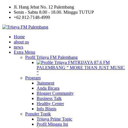
Jl. Hang Jebat No. 12 Palembang
Senin - Sabtu 8.00 - 18.00. Minggu TUTUP
+62 812-7148-4999
Home
about us
news
Extra Menu
Profil Trijaya FM Palembang
TRIJAYA 87.6 FM
PALEMBANG ” MORE THAN JUST MUSIC
”
Program
3tainment
Anda Bicara
Blogger Community
Business Talk
Healthy Center
Info Bisnis
Populer Topik
Trijaya Prime Topic
Profil Minggu Ini