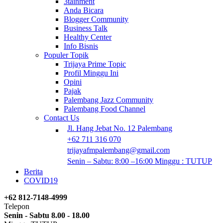
3tainment
Anda Bicara
Blogger Community
Business Talk
Healthy Center
Info Bisnis
Populer Topik
Trijaya Prime Topic
Profil Minggu Ini
Opini
Pajak
Palembang Jazz Community
Palembang Food Channel
Contact Us
Jl. Hang Jebat No. 12 Palembang
+62 711 316 070
trijayafmpalembang@gmail.com
Senin – Sabtu: 8:00 –16:00 Minggu : TUTUP
Berita
COVID19
+62 812-7148-4999
Telepon
Senin - Sabtu 8.00 - 18.00