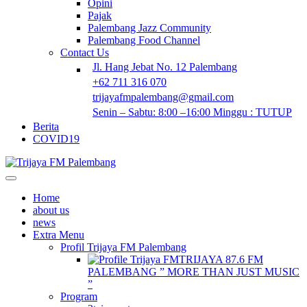
Opini
Pajak
Palembang Jazz Community
Palembang Food Channel
Contact Us
Jl. Hang Jebat No. 12 Palembang
+62 711 316 070
trijayafmpalembang@gmail.com
Senin – Sabtu: 8:00 –16:00 Minggu : TUTUP
Berita
COVID19
Home
about us
news
Extra Menu
Profil Trijaya FM Palembang
TRIJAYA 87.6 FM
PALEMBANG ” MORE THAN JUST MUSIC
”
Program