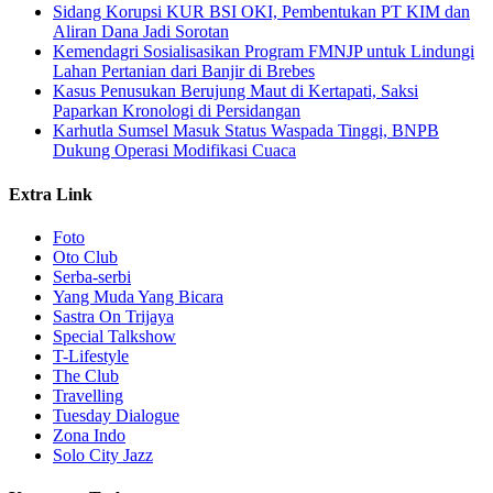
Sidang Korupsi KUR BSI OKI, Pembentukan PT KIM dan
Aliran Dana Jadi Sorotan
Kemendagri Sosialisasikan Program FMNJP untuk Lindungi
Lahan Pertanian dari Banjir di Brebes
Kasus Penusukan Berujung Maut di Kertapati, Saksi
Paparkan Kronologi di Persidangan
Karhutla Sumsel Masuk Status Waspada Tinggi, BNPB
Dukung Operasi Modifikasi Cuaca
Extra Link
Foto
Oto Club
Serba-serbi
Yang Muda Yang Bicara
Sastra On Trijaya
Special Talkshow
T-Lifestyle
The Club
Travelling
Tuesday Dialogue
Zona Indo
Solo City Jazz