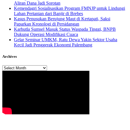
Aliran Dana Jadi Sorotan
Kemendagri Sosialisasikan Program FMNJP untuk Lindungi
Lahan Pertanian dari Banjir di Brebes
Kasus Penusukan Berujung Maut di Kertapati, Saksi
Paparkan Kronologi di Persidangan
Karhutla Sumsel Masuk Status Waspada Tinggi, BNPB
Dukung Operasi Modifikasi Cuaca
Gelar Seminar UMKM, Ratu Dewa Yakin Sektor Usaha
Kecil Jadi Penggerak Ekonomi Palembang
Archives
Archives