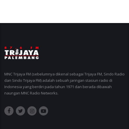
MNC Trijaya FM (sebelumnya dikenal sebagai Trijaya FM, Sindo Radio
dan Sindo Trijaya FM) adalah sebuah jaringan stasiun radio di
Indonesia yang berdiri pada tahun 1971 dan berada dibawah
naungan MNC Radio Networks.