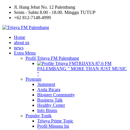
Jl. Hang Jebat No. 12 Palembang
Senin - Sabtu 8.00 - 18.00. Minggu TUTUP
+62 812-7148-4999
Home
about us
news
Extra Menu
Profil Trijaya FM Palembang
TRIJAYA 87.6 FM
PALEMBANG ” MORE THAN JUST MUSIC
”
Program
3tainment
Anda Bicara
Blogger Community
Business Talk
Healthy Center
Info Bisnis
Populer Topik
Trijaya Prime Topic
Profil Minggu Ini