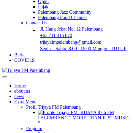
Opini
Pajak
Palembang Jazz Community
Palembang Food Channel
Contact Us
Jl. Hang Jebat No. 12 Palembang
+62 711 316 070
trijayafmpalembang@gmail.com
Senin – Sabtu: 8:00 –16:00 Minggu : TUTUP
Berita
COVID19
Home
about us
news
Extra Menu
Profil Trijaya FM Palembang
TRIJAYA 87.6 FM
PALEMBANG ” MORE THAN JUST MUSIC
”
Program