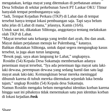
mengatakan, ketiga mayat yang ditemukan di perbatasan antara
Desa Sribulan di sekitar perkebunan Sawit PT Laskar OKU TImur
hanyalah tempat pembungannya saja.
“Jadi, Tempat Kejadian Perkara (TKP) di Lahat dan di tempat
tersebut hanya tempat lokasi pembuangan saja. Tapi saya belum
tahu jelas di Lahat di mana,” jelasnya, Kamis (16/6).
Untuk saat ini, dikatakan Silitonga, anggotanya tentang melakukan
olah TKP di Lahat.
“Mayat tersebut satu keluarga yang terdiri dari ayah, ibu dan anak.
Mayat dalam perjalanan menuju ke Palembang,” katanya.
Bahkan dikatakan Silitonga, untuk dapat segera mengungkap kasus
tersebut, ia juga akan turun langsung.
“Besok pagi, saya akan langsung ke Lahat,” ungkapnya.
Rosidin (54) Kepala Desa Sukamaju membenarkan adanya
penemuan mayat tersebut, “Iya ada penemuan tiga mayat satu laki-
laki dewasa, perempuan dewasa yang sedang hamil dan satu lagi
mayat anak laki-laki. Kemungkinan besar mereka meninggal
dibunuh karena di tubuh mereka ditemukan sejumlah luka benda
tajam,” ungkap Rosidin (54) Kepala desa Sukamaju.
Namun Rosidin mengaku belum mengetahui identitas korban karena
hingga saat ini pihaknya tidak menemukan satu pun identitas korban
di lokasi kejadian.
#osk
Share