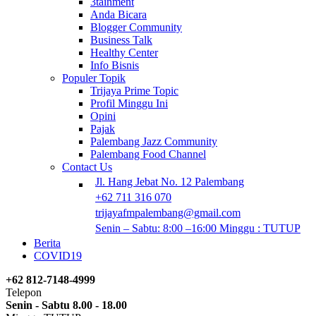
3tainment
Anda Bicara
Blogger Community
Business Talk
Healthy Center
Info Bisnis
Populer Topik
Trijaya Prime Topic
Profil Minggu Ini
Opini
Pajak
Palembang Jazz Community
Palembang Food Channel
Contact Us
Jl. Hang Jebat No. 12 Palembang
+62 711 316 070
trijayafmpalembang@gmail.com
Senin – Sabtu: 8:00 –16:00 Minggu : TUTUP
Berita
COVID19
+62 812-7148-4999
Telepon
Senin - Sabtu 8.00 - 18.00