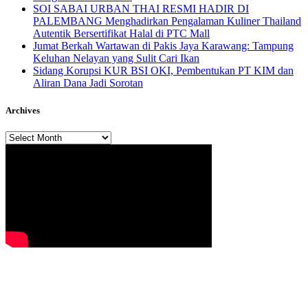
SOI SABAI URBAN THAI RESMI HADIR DI
PALEMBANG Menghadirkan Pengalaman Kuliner Thailand
Autentik Bersertifikat Halal di PTC Mall
Jumat Berkah Wartawan di Pakis Jaya Karawang: Tampung
Keluhan Nelayan yang Sulit Cari Ikan
Sidang Korupsi KUR BSI OKI, Pembentukan PT KIM dan
Aliran Dana Jadi Sorotan
Archives
Archives