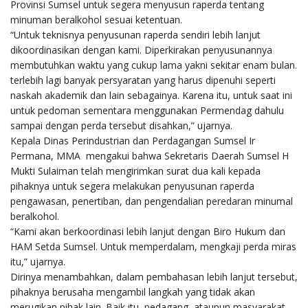
Provinsi Sumsel untuk segera menyusun raperda tentang
minuman beralkohol sesuai ketentuan.
“Untuk teknisnya penyusunan raperda sendiri lebih lanjut
dikoordinasikan dengan kami. Diperkirakan penyusunannya
membutuhkan waktu yang cukup lama yakni sekitar enam bulan.
terlebih lagi banyak persyaratan yang harus dipenuhi seperti
naskah akademik dan lain sebagainya. Karena itu, untuk saat ini
untuk pedoman sementara menggunakan Permendag dahulu
sampai dengan perda tersebut disahkan,” ujarnya.
Kepala Dinas Perindustrian dan Perdagangan Sumsel Ir
Permana, MMA mengakui bahwa Sekretaris Daerah Sumsel H
Mukti Sulaiman telah mengirimkan surat dua kali kepada
pihaknya untuk segera melakukan penyusunan raperda
pengawasan, penertiban, dan pengendalian peredaran minumal
beralkohol.
“Kami akan berkoordinasi lebih lanjut dengan Biro Hukum dan
HAM Setda Sumsel. Untuk memperdalam, mengkaji perda miras
itu,” ujarnya.
Dirinya menambahkan, dalam pembahasan lebih lanjut tersebut,
pihaknya berusaha mengambil langkah yang tidak akan
merugikan pihak lain. Baik itu, pedagang, ataupun masyarakat.