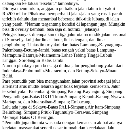
datangkan ke lokasi tersebut,” tambahnya.
Dirinya menuturkan, anggaran perbaikan jalan tahun ini yakni
Rp200 miliar. Pihaknya memperbaiki jalan-jalan yang rusak parah
terlebih dahulu dan menambal beberapa titik-titik lubang di jalan
yang parah. “Namun tergantung kondisi di lapangan juga. Mungkin
bisa di overlay kembali, bisa saja di hotmix,” jelasnya.
Petugas banyak ditempatkan di tiga jalur utama mudik jalan nasional
di Sumsel yakni jalur lintas timur, lintas tengah, dan lintas
penghubung. Lintas timur yakni dari batas Lampung-Kayuagung-
Palembang-
Betung-Jambi, batas tengah yakni batas Lampung-
Martapura-Baturaja-
Muaraenim-Lahat-Tebing Tinggi-Lubuk
Linggau-Sorolangun-Batas Jambi.
Namun pihaknya pun bersiaga di dua jalur penghubung yakni dari
Inderalaya-Prabumulih-
Muaraenim, dan Betung-Sekayu-Muara
Beliti.
Para pemudik pun bisa menggunakan jalan provinsi sebagai jalur
alternatif arus mudik lebaran agar tidak terjebak kemacetan. Jalur
tersebut yakni Palembang-Simpang Padang-Kayuagung, Simpang
Penyandingan-Batas OKU Timur-Simpang Kepuh-Karang Nyawa-
Martapura, dan Muarasiban-Simpang Embacang.
Lalu ada juga di Sekayu-Batas PALI-Simpang Air Itam-Simpang
Belimbing, Simpang Priuk-Tugumulyo-Terawas, Simpang
Meranjat-Batas OI-Beringin.
“Pemudik juga diminta waspada dengan kemacetan akibat adanya
kegiatan masyarakat seperti pasar tumpah dan kecelakaan lalu