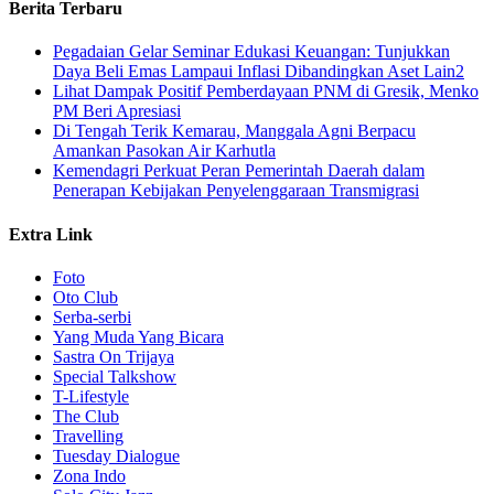
Berita Terbaru
Pegadaian Gelar Seminar Edukasi Keuangan: Tunjukkan
Daya Beli Emas Lampaui Inflasi Dibandingkan Aset Lain2
Lihat Dampak Positif Pemberdayaan PNM di Gresik, Menko
PM Beri Apresiasi
​Di Tengah Terik Kemarau, Manggala Agni Berpacu
Amankan Pasokan Air Karhutla
Kemendagri Perkuat Peran Pemerintah Daerah dalam
Penerapan Kebijakan Penyelenggaraan Transmigrasi
Extra Link
Foto
Oto Club
Serba-serbi
Yang Muda Yang Bicara
Sastra On Trijaya
Special Talkshow
T-Lifestyle
The Club
Travelling
Tuesday Dialogue
Zona Indo