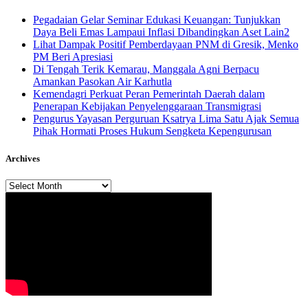
Pegadaian Gelar Seminar Edukasi Keuangan: Tunjukkan
Daya Beli Emas Lampaui Inflasi Dibandingkan Aset Lain2
Lihat Dampak Positif Pemberdayaan PNM di Gresik, Menko
PM Beri Apresiasi
​Di Tengah Terik Kemarau, Manggala Agni Berpacu
Amankan Pasokan Air Karhutla
Kemendagri Perkuat Peran Pemerintah Daerah dalam
Penerapan Kebijakan Penyelenggaraan Transmigrasi
Pengurus Yayasan Perguruan Ksatrya Lima Satu Ajak Semua
Pihak Hormati Proses Hukum Sengketa Kepengurusan
Archives
Archives