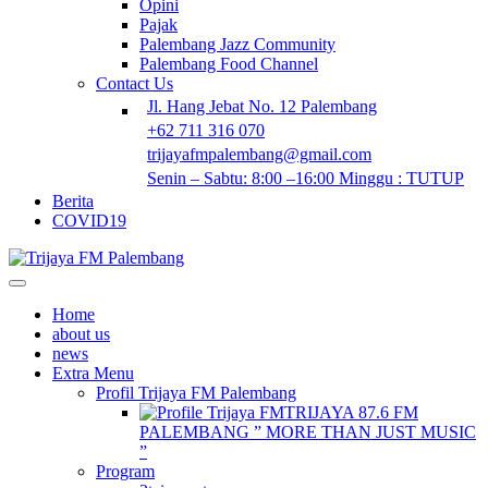
Opini
Pajak
Palembang Jazz Community
Palembang Food Channel
Contact Us
Jl. Hang Jebat No. 12 Palembang
+62 711 316 070
trijayafmpalembang@gmail.com
Senin – Sabtu: 8:00 –16:00 Minggu : TUTUP
Berita
COVID19
Home
about us
news
Extra Menu
Profil Trijaya FM Palembang
TRIJAYA 87.6 FM
PALEMBANG ” MORE THAN JUST MUSIC
”
Program