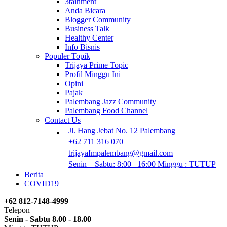
3tainment
Anda Bicara
Blogger Community
Business Talk
Healthy Center
Info Bisnis
Populer Topik
Trijaya Prime Topic
Profil Minggu Ini
Opini
Pajak
Palembang Jazz Community
Palembang Food Channel
Contact Us
Jl. Hang Jebat No. 12 Palembang
+62 711 316 070
trijayafmpalembang@gmail.com
Senin – Sabtu: 8:00 –16:00 Minggu : TUTUP
Berita
COVID19
+62 812-7148-4999
Telepon
Senin - Sabtu 8.00 - 18.00