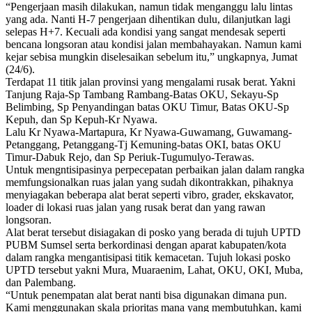
“Pengerjaan masih dilakukan, namun tidak menganggu lalu lintas
yang ada. Nanti H-7 pengerjaan dihentikan dulu, dilanjutkan lagi
selepas H+7. Kecuali ada kondisi yang sangat mendesak seperti
bencana longsoran atau kondisi jalan membahayakan. Namun kami
kejar sebisa mungkin diselesaikan sebelum itu,” ungkapnya, Jumat
(24/6).
Terdapat 11 titik jalan provinsi yang mengalami rusak berat. Yakni
Tanjung Raja-Sp Tambang Rambang-Batas OKU, Sekayu-Sp
Belimbing, Sp Penyandingan batas OKU Timur, Batas OKU-Sp
Kepuh, dan Sp Kepuh-Kr Nyawa.
Lalu Kr Nyawa-Martapura, Kr Nyawa-Guwamang, Guwamang-
Petanggang, Petanggang-Tj Kemuning-batas OKI, batas OKU
Timur-Dabuk Rejo, dan Sp Periuk-Tugumulyo-Terawas.
Untuk mengntisipasinya perpecepatan perbaikan jalan dalam rangka
memfungsionalkan ruas jalan yang sudah dikontrakkan, pihaknya
menyiagakan beberapa alat berat seperti vibro, grader, ekskavator,
loader di lokasi ruas jalan yang rusak berat dan yang rawan
longsoran.
Alat berat tersebut disiagakan di posko yang berada di tujuh UPTD
PUBM Sumsel serta berkordinasi dengan aparat kabupaten/kota
dalam rangka mengantisipasi titik kemacetan. Tujuh lokasi posko
UPTD tersebut yakni Mura, Muaraenim, Lahat, OKU, OKI, Muba,
dan Palembang.
“Untuk penempatan alat berat nanti bisa digunakan dimana pun.
Kami menggunakan skala prioritas mana yang membutuhkan, kami