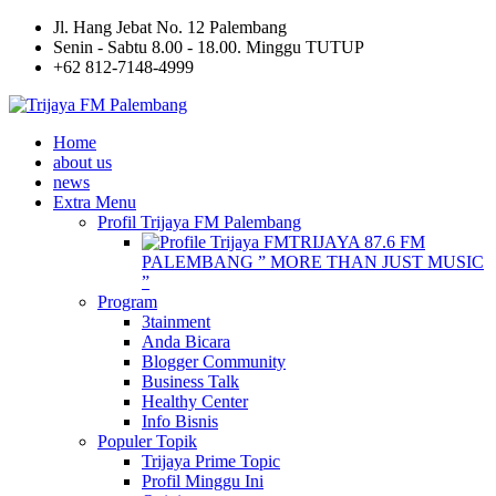
Jl. Hang Jebat No. 12 Palembang
Senin - Sabtu 8.00 - 18.00. Minggu TUTUP
+62 812-7148-4999
Home
about us
news
Extra Menu
Profil Trijaya FM Palembang
TRIJAYA 87.6 FM
PALEMBANG ” MORE THAN JUST MUSIC
”
Program
3tainment
Anda Bicara
Blogger Community
Business Talk
Healthy Center
Info Bisnis
Populer Topik
Trijaya Prime Topic
Profil Minggu Ini