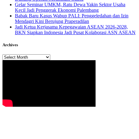
Gelar Seminar UMKM, Ratu Dewa Yakin Sektor Usaha
Kecil Jadi Penggerak Ekonomi Palembang
Babak Baru Kasus Wabup PALI: Penggeledahan dan Izin
Mendagri Kini Berujung Praperadilan
Jadi Ketua Kerjasama Kepegawaian ASEAN 2026-2028,
BKN Siapkan Indonesia Jadi Pusat Kolaborasi ASN ASEAN
Archives
Archives