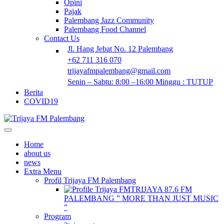
Opini
Pajak
Palembang Jazz Community
Palembang Food Channel
Contact Us
Jl. Hang Jebat No. 12 Palembang
+62 711 316 070
trijayafmpalembang@gmail.com
Senin – Sabtu: 8:00 –16:00 Minggu : TUTUP
Berita
COVID19
Home
about us
news
Extra Menu
Profil Trijaya FM Palembang
TRIJAYA 87.6 FM
PALEMBANG ” MORE THAN JUST MUSIC
”
Program