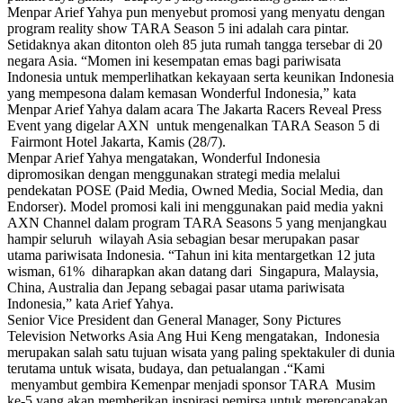
Menpar Arief Yahya pun menyebut promosi yang menyatu dengan
program reality show TARA Season 5 ini adalah cara pintar.
Setidaknya akan ditonton oleh 85 juta rumah tangga tersebar di 20
negara Asia. “Momen ini kesempatan emas bagi pariwisata
Indonesia untuk memperlihatkan kekayaan serta keunikan Indonesia
yang mempesona dalam kemasan Wonderful Indonesia,” kata
Menpar Arief Yahya dalam acara The Jakarta Racers Reveal Press
Event yang digelar AXN untuk mengenalkan TARA Season 5 di
Fairmont Hotel Jakarta, Kamis (28/7).
Menpar Arief Yahya mengatakan, Wonderful Indonesia
dipromosikan dengan menggunakan strategi media melalui
pendekatan POSE (Paid Media, Owned Media, Social Media, dan
Endorser). Model promosi kali ini menggunakan paid media yakni
AXN Channel dalam program TARA Seasons 5 yang menjangkau
hampir seluruh wilayah Asia sebagian besar merupakan pasar
utama pariwisata Indonesia. “Tahun ini kita mentargetkan 12 juta
wisman, 61% diharapkan akan datang dari Singapura, Malaysia,
China, Australia dan Jepang sebagai pasar utama pariwisata
Indonesia,” kata Arief Yahya.
Senior Vice President dan General Manager, Sony Pictures
Television Networks Asia Ang Hui Keng mengatakan, Indonesia
merupakan salah satu tujuan wisata yang paling spektakuler di dunia
terutama untuk wisata, budaya, dan petualangan .“Kami
menyambut gembira Kemenpar menjadi sponsor TARA Musim
ke-5 yang akan memberikan inspirasi pemirsa untuk merencanakan