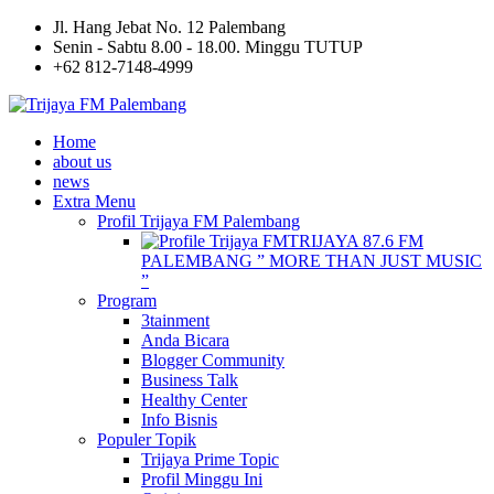
Jl. Hang Jebat No. 12 Palembang
Senin - Sabtu 8.00 - 18.00. Minggu TUTUP
+62 812-7148-4999
Home
about us
news
Extra Menu
Profil Trijaya FM Palembang
TRIJAYA 87.6 FM
PALEMBANG ” MORE THAN JUST MUSIC
”
Program
3tainment
Anda Bicara
Blogger Community
Business Talk
Healthy Center
Info Bisnis
Populer Topik
Trijaya Prime Topic
Profil Minggu Ini