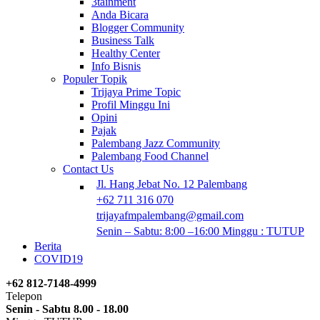
3tainment
Anda Bicara
Blogger Community
Business Talk
Healthy Center
Info Bisnis
Populer Topik
Trijaya Prime Topic
Profil Minggu Ini
Opini
Pajak
Palembang Jazz Community
Palembang Food Channel
Contact Us
Jl. Hang Jebat No. 12 Palembang
+62 711 316 070
trijayafmpalembang@gmail.com
Senin – Sabtu: 8:00 –16:00 Minggu : TUTUP
Berita
COVID19
+62 812-7148-4999
Telepon
Senin - Sabtu 8.00 - 18.00