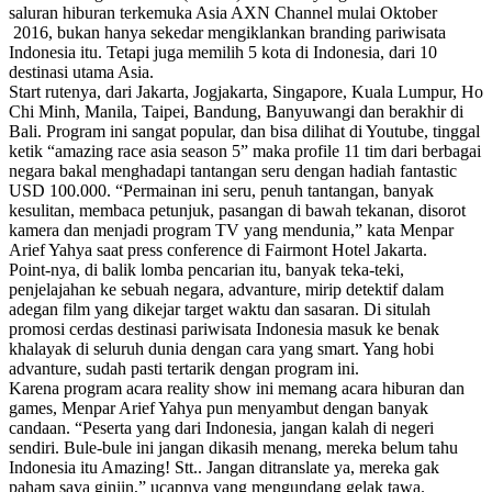
saluran hiburan terkemuka Asia AXN Channel mulai Oktober
2016, bukan hanya sekedar mengiklankan branding pariwisata
Indonesia itu. Tetapi juga memilih 5 kota di Indonesia, dari 10
destinasi utama Asia.
Start rutenya, dari Jakarta, Jogjakarta, Singapore, Kuala Lumpur, Ho
Chi Minh, Manila, Taipei, Bandung, Banyuwangi dan berakhir di
Bali. Program ini sangat popular, dan bisa dilihat di Youtube, tinggal
ketik “amazing race asia season 5” maka profile 11 tim dari berbagai
negara bakal menghadapi tantangan seru dengan hadiah fantastic
USD 100.000. “Permainan ini seru, penuh tantangan, banyak
kesulitan, membaca petunjuk, pasangan di bawah tekanan, disorot
kamera dan menjadi program TV yang mendunia,” kata Menpar
Arief Yahya saat press conference di Fairmont Hotel Jakarta.
Point-nya, di balik lomba pencarian itu, banyak teka-teki,
penjelajahan ke sebuah negara, advanture, mirip detektif dalam
adegan film yang dikejar target waktu dan sasaran. Di situlah
promosi cerdas destinasi pariwisata Indonesia masuk ke benak
khalayak di seluruh dunia dengan cara yang smart. Yang hobi
advanture, sudah pasti tertarik dengan program ini.
Karena program acara reality show ini memang acara hiburan dan
games, Menpar Arief Yahya pun menyambut dengan banyak
candaan. “Peserta yang dari Indonesia, jangan kalah di negeri
sendiri. Bule-bule ini jangan dikasih menang, mereka belum tahu
Indonesia itu Amazing! Stt.. Jangan ditranslate ya, mereka gak
paham saya giniin,” ucapnya yang mengundang gelak tawa.