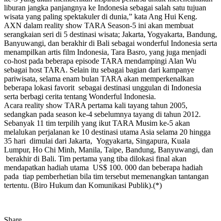
liburan jangka panjangnya ke Indonesia sebagai salah satu tujuan
wisata yang paling spektakuler di dunia,” kata Ang Hui Keng.
AXN dalam reality show TARA Season-5 ini akan membuat
serangkaian seri di 5 destinasi wisata; Jakarta, Yogyakarta, Bandung,
Banyuwangi, dan berakhir di Bali sebagai wonderful Indonesia serta
menampilkan artis film Indonesia, Tara Basro, yang juga menjadi
co-host pada beberapa episode TARA mendampingi Alan Wu
sebagai host TARA. Selain itu sebagai bagian dari kampanye
pariwisata, selama enam bulan TARA akan memperkenalkan
beberapa lokasi favorit sebagai destinasi unggulan di Indonesia
serta berbagi cerita tentang Wonderful Indonesia.
Acara reality show TARA pertama kali tayang tahun 2005,
sedangkan pada season ke-4 sebelumnya tayang di tahun 2012.
Sebanyak 11 tim terpilih yang ikut TARA Musim ke-5 akan
melalukan perjalanan ke 10 destinasi utama Asia selama 20 hingga
35 hari dimulai dari Jakarta, Yogyakarta, Singapura, Kuala
Lumpur, Ho Chi Minh, Manila, Taipe, Bandung, Banyuwangi, dan
berakhir di Bali. Tim pertama yang tiba dilokasi final akan
mendapatkan hadiah utama US$ 100. 000 dan beberapa hadiah
pada tiap pemberhetian bila tim tersebut memenangkan tantangan
tertentu. (Biro Hukum dan Komunikasi Publik).(*)
Share