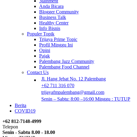
3tainment
Anda Bicara
Blogger Community
Business Talk
Healthy Center
Info Bisnis
Populer Topik
Trijaya Prime Topic
Profil Minggu Ini
Opini
Pajak
Palembang Jazz Community
Palembang Food Channel
Contact Us
Jl. Hang Jebat No. 12 Palembang
+62 711 316 070
trijayafmpalembang@gmail.com
Senin – Sabtu: 8:00 –16:00 Minggu : TUTUP
Berita
COVID19
+62 812-7148-4999
Telepon
Senin - Sabtu 8.00 - 18.00