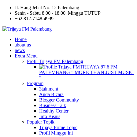
Jl. Hang Jebat No. 12 Palembang
Senin - Sabtu 8.00 - 18.00. Minggu TUTUP
+62 812-7148-4999
Home
about us
news
Extra Menu
Profil Trijaya FM Palembang
TRIJAYA 87.6 FM
PALEMBANG ” MORE THAN JUST MUSIC
”
Program
3tainment
Anda Bicara
Blogger Community
Business Talk
Healthy Center
Info Bisnis
Populer Topik
Trijaya Prime Topic
Profil Minggu Ini