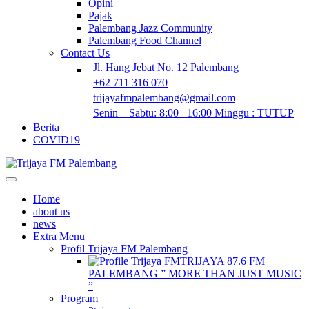
Opini
Pajak
Palembang Jazz Community
Palembang Food Channel
Contact Us
Jl. Hang Jebat No. 12 Palembang
+62 711 316 070
trijayafmpalembang@gmail.com
Senin – Sabtu: 8:00 –16:00 Minggu : TUTUP
Berita
COVID19
Home
about us
news
Extra Menu
Profil Trijaya FM Palembang
TRIJAYA 87.6 FM
PALEMBANG ” MORE THAN JUST MUSIC
”
Program