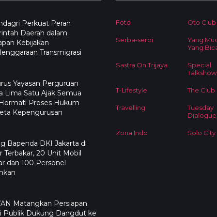
Foto
Oto Club
dagri Perkuat Peran
intah Daerah dalam
Serba-serbi
Yang Mu
apan Kebijakan
Yang Bic
enggaraan Transmigrasi
Sastra On Trijaya
Special
Talkshow
rus Yayasan Perguruan
T-Lifestyle
The Club
a Lima Satu Ajak Semua
 Hormati Proses Hukum
Travelling
Tuesday
eta Kepengurusan
Dialogue
Zona Indo
Solo City
g Bapenda DKI Jakarta di
 Terbakar, 20 Unit Mobil
r dan 100 Personel
ahkan
N Matangkan Persiapan
i Publik Dukung Dangdut ke