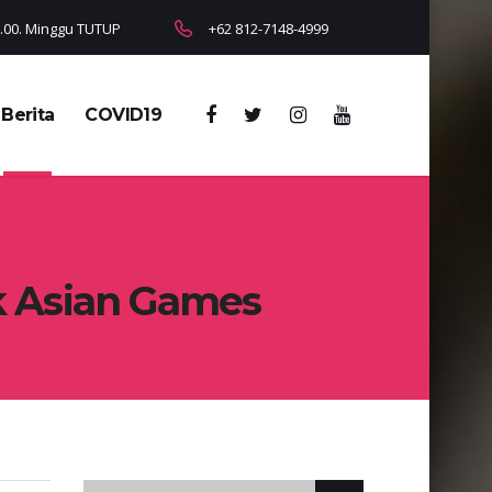
18.00. Minggu TUTUP
+62 812-7148-4999
Berita
COVID19
k Asian Games