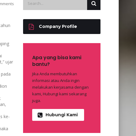
mments
tahun
Company Profile
mping
i
Apa yang bisa kami
,” ujar
bantu?
i pada
Jika Anda membutuhkan
informasi atau Anda ingin
dion
melakukan kerjasama dengan
kami, Hubungi kami sekarang
k
juga.
han,
Hubungi Kami
s ke-
 maka