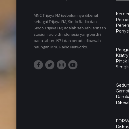
Kemen
MNC Trijaya FM (sebelumnya dikenal
Pemer
sebagai Trijaya FM, Sindo Radio dan
Pener
Sindo Trijaya FM) adalah sebuah jaringan
Penyel
stasiun radio di Indonesia yang berdiri
pada tahun 1971 dan berada dibawah
naungan MNC Radio Networks.
Pengu
Ksatry
Pihak
Sengk
Gedun
Gambir
Damka
Diker
FORWA
Diskus