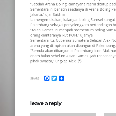
“Setelah Arena Boling Ramayana resmi ditutup pada
Sementara ini berlatih seadanya di Arena Boling Pe
Jakarta,” ujar Saidina.
Ia mengemukakan, kalangan boling Sumsel sangat
Palembang sebagai penyelenggara pertandingan bo
“Asian Games ini menjadi momentum boling Sumsel 
orang diantaranya ikut PON,” ujarnya.
Sementara itu, Gubernur Sumatera Selatan Alex No
arena yang diimpikan akan dibangun di Palembang.
“Semula akan dibangun di Palembang Icon Mal, nam
enam bulan sebelum Asian Games. Jadi rencanany
pihak swasta,” ungkap Alex.
(*)
Facebook
Twitter
Share
SHARE
leave a reply