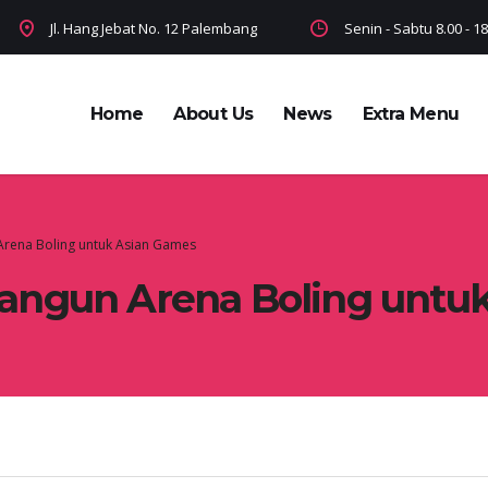
Jl. Hang Jebat No. 12 Palembang
Senin - Sabtu 8.00 - 
Home
About Us
News
Extra Menu
rena Boling untuk Asian Games
angun Arena Boling untu