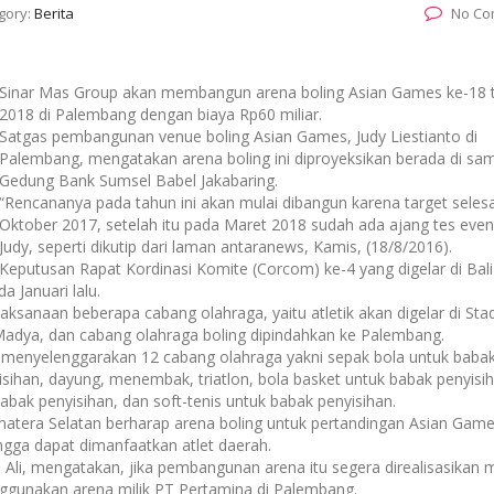
gory:
Berita
No Co
Sinar Mas Group akan membangun arena boling Asian Games ke-18 
2018 di Palembang dengan biaya Rp60 miliar.
Satgas pembangunan venue boling Asian Games, Judy Liestianto di
Palembang, mengatakan arena boling ini diproyeksikan berada di sa
Gedung Bank Sumsel Babel Jakabaring.
“Rencananya pada tahun ini akan mulai dibangun karena target selesa
Oktober 2017, setelah itu pada Maret 2018 sudah ada ajang tes event
Judy, seperti dikutip dari laman antaranews, Kamis, (18/8/2016).
Keputusan Rapat Kordinasi Komite (Corcom) ke-4 yang digelar di Bal
 Januari lalu.
anaan beberapa cabang olahraga, yaitu atletik akan digelar di Sta
Madya, dan cabang olahraga boling dipindahkan ke Palembang.
menyelenggarakan 12 cabang olahraga yakni sepak bola untuk baba
isihan, dayung, menembak, triatlon, bola basket untuk babak penyisi
babak penyisihan, dan soft-tenis untuk babak penyisihan.
Sumatera Selatan berharap arena boling untuk pertandingan Asian Game
gga dapat dimanfaatkan atlet daerah.
 Ali, mengatakan, jika pembangunan arena itu segera direalisasikan
menggunakan arena milik PT Pertamina di Palembang.