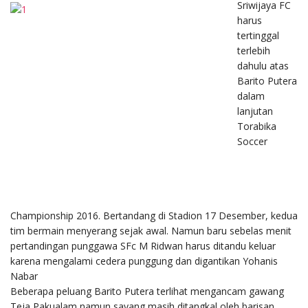
Sriwijaya FC
harus
tertinggal
terlebih
dahulu atas
Barito Putera
dalam
lanjutan
Torabika
Soccer
Championship 2016. Bertandang di Stadion 17 Desember, kedua
tim bermain menyerang sejak awal. Namun baru sebelas menit
pertandingan punggawa SFc M Ridwan harus ditandu keluar
karena mengalami cedera punggung dan digantikan Yohanis
Nabar
Beberapa peluang Barito Putera terlihat mengancam gawang
Teja Pakualam namun sayang masih ditangkal oleh barisan