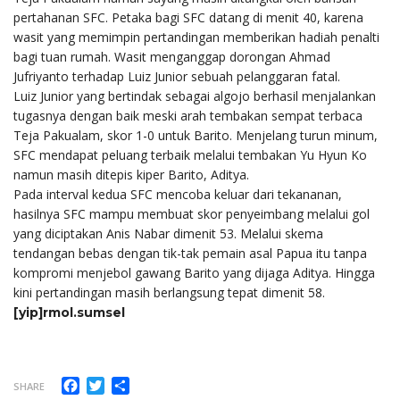
pertahanan SFC. Petaka bagi SFC datang di menit 40, karena
wasit yang memimpin pertandingan memberikan hadiah penalti
bagi tuan rumah. Wasit menganggap dorongan Ahmad
Jufriyanto terhadap Luiz Junior sebuah pelanggaran fatal.
Luiz Junior yang bertindak sebagai algojo berhasil menjalankan
tugasnya dengan baik meski arah tembakan sempat terbaca
Teja Pakualam, skor 1-0 untuk Barito. Menjelang turun minum,
SFC mendapat peluang terbaik melalui tembakan Yu Hyun Ko
namun masih ditepis kiper Barito, Aditya.
Pada interval kedua SFC mencoba keluar dari tekananan,
hasilnya SFC mampu membuat skor penyeimbang melalui gol
yang diciptakan Anis Nabar dimenit 53. Melalui skema
tendangan bebas dengan tik-tak pemain asal Papua itu tanpa
kompromi menjebol gawang Barito yang dijaga Aditya. Hingga
kini pertandingan masih berlangsung tepat dimenit 58.
[yip]rmol.sumsel
Facebook
Twitter
Share
SHARE