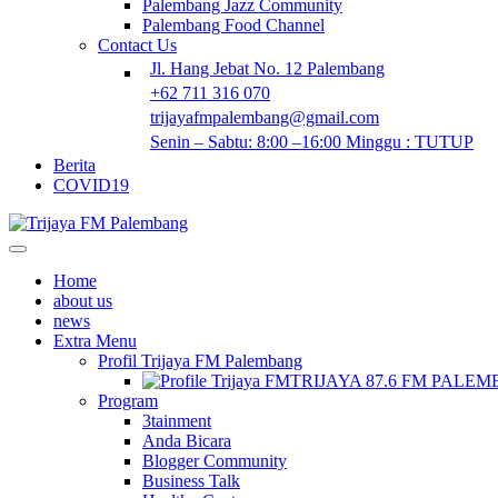
Palembang Jazz Community
Palembang Food Channel
Contact Us
Jl. Hang Jebat No. 12 Palembang
+62 711 316 070
trijayafmpalembang@gmail.com
Senin – Sabtu: 8:00 –16:00 Minggu : TUTUP
Berita
COVID19
Home
about us
news
Extra Menu
Profil Trijaya FM Palembang
TRIJAYA 87.6 FM PALE
Program
3tainment
Anda Bicara
Blogger Community
Business Talk