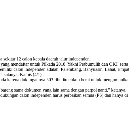
sekitar 12 calon kepala daerah jalur independen.
n yang mendaftar untuk Pilkada 2018. Yakni Prabumulih dan OKI, serta
emiliki calon independen adalah, Palembang, Banyuasin, Lahat, Emp
” katanya, Kamis (4/1).
k ada karena dukungannya 503 ribu itu cukup berat untuk mengumpulk
n bareng sama dokumen yang lain sama dengan parpol nanti,” katanya.
a dukungan calon independen harus perbaikan semua (PS) dan hanya d