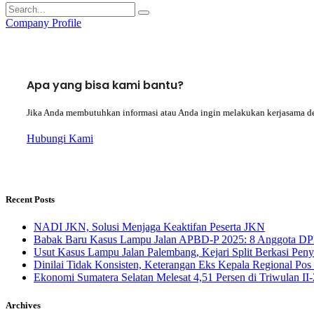
Company Profile
Apa yang bisa kami bantu?
Jika Anda membutuhkan informasi atau Anda ingin melakukan kerjasama d
Hubungi Kami
Recent Posts
NADI JKN, Solusi Menjaga Keaktifan Peserta JKN
Babak Baru Kasus Lampu Jalan APBD-P 2025: 8 Anggota DP
Usut Kasus Lampu Jalan Palembang, Kejari Split Berkasi Pen
Dinilai Tidak Konsisten, Keterangan Eks Kepala Regional Po
Ekonomi Sumatera Selatan Melesat 4,51 Persen di Triwulan I
Archives