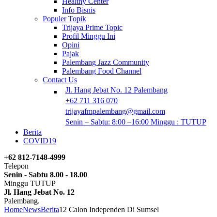
Healthy Center
Info Bisnis
Populer Topik
Trijaya Prime Topic
Profil Minggu Ini
Opini
Pajak
Palembang Jazz Community
Palembang Food Channel
Contact Us
Jl. Hang Jebat No. 12 Palembang
+62 711 316 070
trijayafmpalembang@gmail.com
Senin – Sabtu: 8:00 –16:00 Minggu : TUTUP
Berita
COVID19
+62 812-7148-4999
Telepon
Senin - Sabtu 8.00 - 18.00
Minggu TUTUP
Jl. Hang Jebat No. 12
Palembang.
Home
News
Berita
12 Calon Independen Di Sumsel