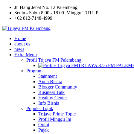
Jl. Hang Jebat No. 12 Palembang
Senin - Sabtu 8.00 - 18.00. Minggu TUTUP
+62 812-7148-4999
Home
about us
news
Extra Menu
Profil Trijaya FM Palembang
TRIJAYA 87.6 FM PALE
Program
3tainment
Anda Bicara
Blogger Community
Business Talk
Healthy Center
Info Bisnis
Populer Topik
Trijaya Prime Topic
Profil Minggu Ini
Opini
Pajak