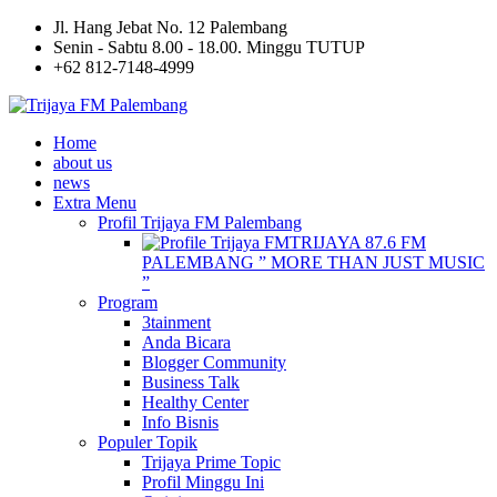
Jl. Hang Jebat No. 12 Palembang
Senin - Sabtu 8.00 - 18.00. Minggu TUTUP
+62 812-7148-4999
Home
about us
news
Extra Menu
Profil Trijaya FM Palembang
TRIJAYA 87.6 FM
PALEMBANG ” MORE THAN JUST MUSIC
”
Program
3tainment
Anda Bicara
Blogger Community
Business Talk
Healthy Center
Info Bisnis
Populer Topik
Trijaya Prime Topic
Profil Minggu Ini