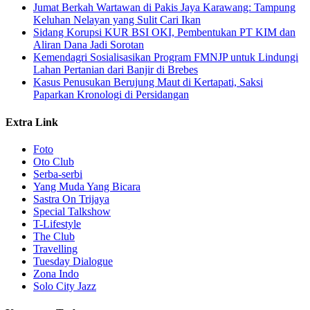
Jumat Berkah Wartawan di Pakis Jaya Karawang: Tampung
Keluhan Nelayan yang Sulit Cari Ikan
Sidang Korupsi KUR BSI OKI, Pembentukan PT KIM dan
Aliran Dana Jadi Sorotan
Kemendagri Sosialisasikan Program FMNJP untuk Lindungi
Lahan Pertanian dari Banjir di Brebes
Kasus Penusukan Berujung Maut di Kertapati, Saksi
Paparkan Kronologi di Persidangan
Extra Link
Foto
Oto Club
Serba-serbi
Yang Muda Yang Bicara
Sastra On Trijaya
Special Talkshow
T-Lifestyle
The Club
Travelling
Tuesday Dialogue
Zona Indo
Solo City Jazz