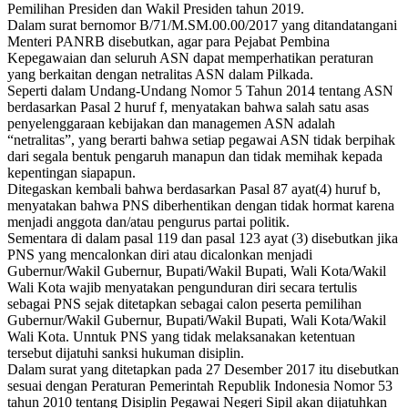
Pemilihan Presiden dan Wakil Presiden tahun 2019.
Dalam surat bernomor B/71/M.SM.00.00/2017 yang ditandatangani
Menteri PANRB disebutkan, agar para Pejabat Pembina
Kepegawaian dan seluruh ASN dapat memperhatikan peraturan
yang berkaitan dengan netralitas ASN dalam Pilkada.
Seperti dalam Undang-Undang Nomor 5 Tahun 2014 tentang ASN
berdasarkan Pasal 2 huruf f, menyatakan bahwa salah satu asas
penyelenggaraan kebijakan dan managemen ASN adalah
“netralitas”, yang berarti bahwa setiap pegawai ASN tidak berpihak
dari segala bentuk pengaruh manapun dan tidak memihak kepada
kepentingan siapapun.
Ditegaskan kembali bahwa berdasarkan Pasal 87 ayat(4) huruf b,
menyatakan bahwa PNS diberhentikan dengan tidak hormat karena
menjadi anggota dan/atau pengurus partai politik.
Sementara di dalam pasal 119 dan pasal 123 ayat (3) disebutkan jika
PNS yang mencalonkan diri atau dicalonkan menjadi
Gubernur/Wakil Gubernur, Bupati/Wakil Bupati, Wali Kota/Wakil
Wali Kota wajib menyatakan pengunduran diri secara tertulis
sebagai PNS sejak ditetapkan sebagai calon peserta pemilihan
Gubernur/Wakil Gubernur, Bupati/Wakil Bupati, Wali Kota/Wakil
Wali Kota. Unntuk PNS yang tidak melaksanakan ketentuan
tersebut dijatuhi sanksi hukuman disiplin.
Dalam surat yang ditetapkan pada 27 Desember 2017 itu disebutkan
sesuai dengan Peraturan Pemerintah Republik Indonesia Nomor 53
tahun 2010 tentang Disiplin Pegawai Negeri Sipil akan dijatuhkan