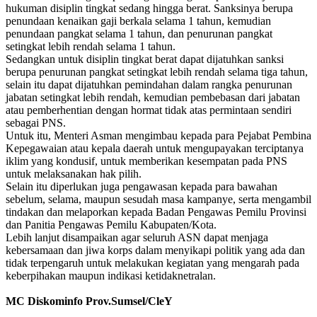
hukuman disiplin tingkat sedang hingga berat. Sanksinya berupa
penundaan kenaikan gaji berkala selama 1 tahun, kemudian
penundaan pangkat selama 1 tahun, dan penurunan pangkat
setingkat lebih rendah selama 1 tahun.
Sedangkan untuk disiplin tingkat berat dapat dijatuhkan sanksi
berupa penurunan pangkat setingkat lebih rendah selama tiga tahun,
selain itu dapat dijatuhkan pemindahan dalam rangka penurunan
jabatan setingkat lebih rendah, kemudian pembebasan dari jabatan
atau pemberhentian dengan hormat tidak atas permintaan sendiri
sebagai PNS.
Untuk itu, Menteri Asman mengimbau kepada para Pejabat Pembina
Kepegawaian atau kepala daerah untuk mengupayakan terciptanya
iklim yang kondusif, untuk memberikan kesempatan pada PNS
untuk melaksanakan hak pilih.
Selain itu diperlukan juga pengawasan kepada para bawahan
sebelum, selama, maupun sesudah masa kampanye, serta mengambil
tindakan dan melaporkan kepada Badan Pengawas Pemilu Provinsi
dan Panitia Pengawas Pemilu Kabupaten/Kota.
Lebih lanjut disampaikan agar seluruh ASN dapat menjaga
kebersamaan dan jiwa korps dalam menyikapi politik yang ada dan
tidak terpengaruh untuk melakukan kegiatan yang mengarah pada
keberpihakan maupun indikasi ketidaknetralan.
MC Diskominfo Prov.Sumsel/CleY