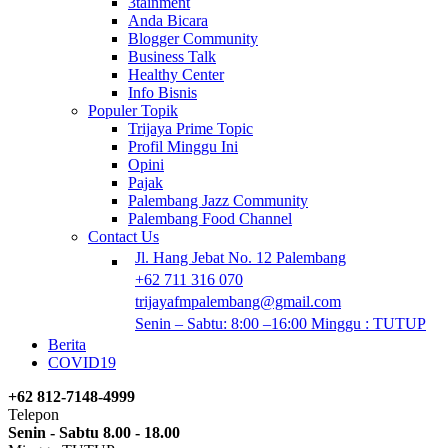
3tainment
Anda Bicara
Blogger Community
Business Talk
Healthy Center
Info Bisnis
Populer Topik
Trijaya Prime Topic
Profil Minggu Ini
Opini
Pajak
Palembang Jazz Community
Palembang Food Channel
Contact Us
Jl. Hang Jebat No. 12 Palembang
+62 711 316 070
trijayafmpalembang@gmail.com
Senin – Sabtu: 8:00 –16:00 Minggu : TUTUP
Berita
COVID19
+62 812-7148-4999
Telepon
Senin - Sabtu 8.00 - 18.00