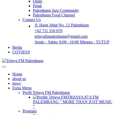
Opini
Pajak
Palembang Jazz Community
Palembang Food Channel
Contact Us
Jl. Hang Jebat No. 12 Palembang
+62 711 316 070
trijayafmpalembang@gmail.com
Senin – Sabtu: 8:00 –16:00 Minggu : TUTUP
Berita
COVID19
Home
about us
news
Extra Menu
Profil Trijaya FM Palembang
TRIJAYA 87.6 FM
PALEMBANG ” MORE THAN JUST MUSIC
”
Program