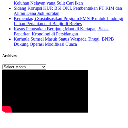
Keluhan Nelayan yang Sulit Cari Ikan
Sidang Korupsi KUR BSI OKI, Pembentukan PT KIM dan
Aliran Dana Jadi Sorotan
Kemendagri Sosialisasikan Program FMNJP untuk Lindungi
Lahan Pertanian dari Banjir di Brebes
Kasus Penusukan Berujung Maut di Kertapati, Saksi
Paparkan Kronologi di Persidangan
Karhutla Sumsel Masuk Status Waspada Tinggi, BNPB
Dukung Operasi Modifikasi Cuaca
Archives
Archives