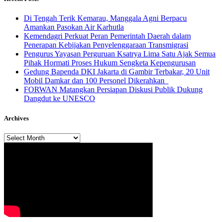
​Di Tengah Terik Kemarau, Manggala Agni Berpacu
Amankan Pasokan Air Karhutla
Kemendagri Perkuat Peran Pemerintah Daerah dalam
Penerapan Kebijakan Penyelenggaraan Transmigrasi
Pengurus Yayasan Perguruan Ksatrya Lima Satu Ajak Semua
Pihak Hormati Proses Hukum Sengketa Kepengurusan
Gedung Bapenda DKI Jakarta di Gambir Terbakar, 20 Unit
Mobil Damkar dan 100 Personel Dikerahkan
FORWAN Matangkan Persiapan Diskusi Publik Dukung
Dangdut ke UNESCO
Archives
Archives