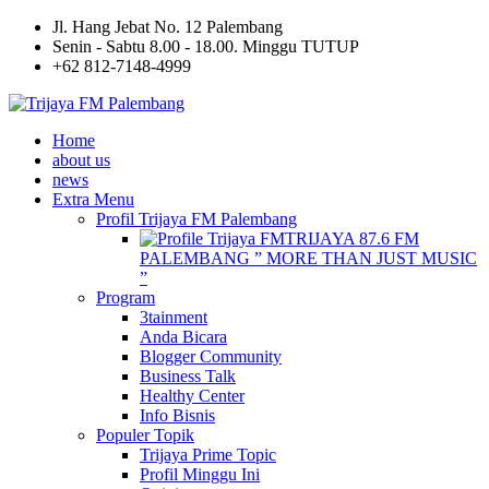
Jl. Hang Jebat No. 12 Palembang
Senin - Sabtu 8.00 - 18.00. Minggu TUTUP
+62 812-7148-4999
Home
about us
news
Extra Menu
Profil Trijaya FM Palembang
TRIJAYA 87.6 FM
PALEMBANG ” MORE THAN JUST MUSIC
”
Program
3tainment
Anda Bicara
Blogger Community
Business Talk
Healthy Center
Info Bisnis
Populer Topik
Trijaya Prime Topic
Profil Minggu Ini