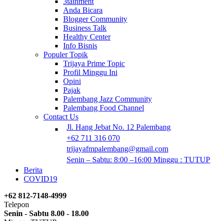
3tainment
Anda Bicara
Blogger Community
Business Talk
Healthy Center
Info Bisnis
Populer Topik
Trijaya Prime Topic
Profil Minggu Ini
Opini
Pajak
Palembang Jazz Community
Palembang Food Channel
Contact Us
Jl. Hang Jebat No. 12 Palembang
+62 711 316 070
trijayafmpalembang@gmail.com
Senin – Sabtu: 8:00 –16:00 Minggu : TUTUP
Berita
COVID19
+62 812-7148-4999
Telepon
Senin - Sabtu 8.00 - 18.00