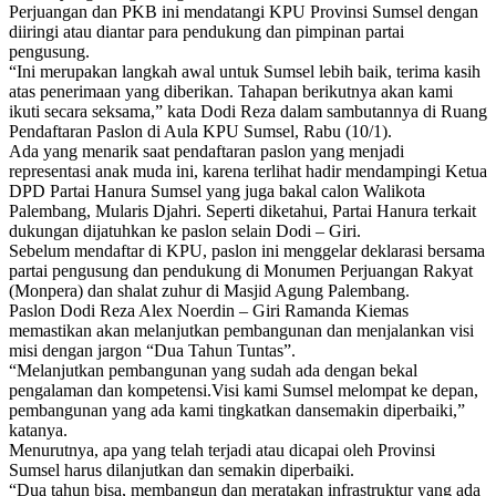
Perjuangan dan PKB ini mendatangi KPU Provinsi Sumsel dengan
diiringi atau diantar para pendukung dan pimpinan partai
pengusung.
“Ini merupakan langkah awal untuk Sumsel lebih baik, terima kasih
atas penerimaan yang diberikan. Tahapan berikutnya akan kami
ikuti secara seksama,” kata Dodi Reza dalam sambutannya di Ruang
Pendaftaran Paslon di Aula KPU Sumsel, Rabu (10/1).
Ada yang menarik saat pendaftaran paslon yang menjadi
representasi anak muda ini, karena terlihat hadir mendampingi Ketua
DPD Partai Hanura Sumsel yang juga bakal calon Walikota
Palembang, Mularis Djahri. Seperti diketahui, Partai Hanura terkait
dukungan dijatuhkan ke paslon selain Dodi – Giri.
Sebelum mendaftar di KPU, paslon ini menggelar deklarasi bersama
partai pengusung dan pendukung di Monumen Perjuangan Rakyat
(Monpera) dan shalat zuhur di Masjid Agung Palembang.
Paslon Dodi Reza Alex Noerdin – Giri Ramanda Kiemas
memastikan akan melanjutkan pembangunan dan menjalankan visi
misi dengan jargon “Dua Tahun Tuntas”.
“Melanjutkan pembangunan yang sudah ada dengan bekal
pengalaman dan kompetensi.Visi kami Sumsel melompat ke depan,
pembangunan yang ada kami tingkatkan dansemakin diperbaiki,”
katanya.
Menurutnya, apa yang telah terjadi atau dicapai oleh Provinsi
Sumsel harus dilanjutkan dan semakin diperbaiki.
“Dua tahun bisa, membangun dan meratakan infrastruktur yang ada