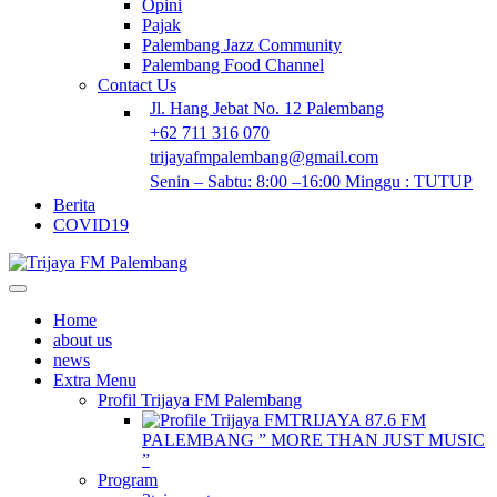
Opini
Pajak
Palembang Jazz Community
Palembang Food Channel
Contact Us
Jl. Hang Jebat No. 12 Palembang
+62 711 316 070
trijayafmpalembang@gmail.com
Senin – Sabtu: 8:00 –16:00 Minggu : TUTUP
Berita
COVID19
Home
about us
news
Extra Menu
Profil Trijaya FM Palembang
TRIJAYA 87.6 FM
PALEMBANG ” MORE THAN JUST MUSIC
”
Program