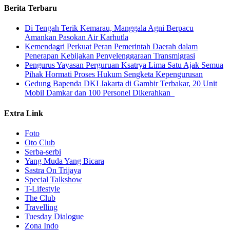
Berita Terbaru
​Di Tengah Terik Kemarau, Manggala Agni Berpacu
Amankan Pasokan Air Karhutla
Kemendagri Perkuat Peran Pemerintah Daerah dalam
Penerapan Kebijakan Penyelenggaraan Transmigrasi
Pengurus Yayasan Perguruan Ksatrya Lima Satu Ajak Semua
Pihak Hormati Proses Hukum Sengketa Kepengurusan
Gedung Bapenda DKI Jakarta di Gambir Terbakar, 20 Unit
Mobil Damkar dan 100 Personel Dikerahkan
Extra Link
Foto
Oto Club
Serba-serbi
Yang Muda Yang Bicara
Sastra On Trijaya
Special Talkshow
T-Lifestyle
The Club
Travelling
Tuesday Dialogue
Zona Indo