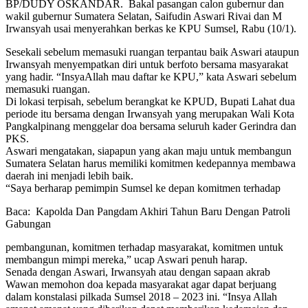
BP/DUDY OSKANDAR. Bakal pasangan calon gubernur dan
wakil gubernur Sumatera Selatan, Saifudin Aswari Rivai dan M
Irwansyah usai menyerahkan berkas ke KPU Sumsel, Rabu (10/1).
Sesekali sebelum memasuki ruangan terpantau baik Aswari ataupun
Irwansyah menyempatkan diri untuk berfoto bersama masyarakat
yang hadir. “InsyaAllah mau daftar ke KPU,” kata Aswari sebelum
memasuki ruangan.
Di lokasi terpisah, sebelum berangkat ke KPUD, Bupati Lahat dua
periode itu bersama dengan Irwansyah yang merupakan Wali Kota
Pangkalpinang menggelar doa bersama seluruh kader Gerindra dan
PKS.
Aswari mengatakan, siapapun yang akan maju untuk membangun
Sumatera Selatan harus memiliki komitmen kedepannya membawa
daerah ini menjadi lebih baik.
“Saya berharap pemimpin Sumsel ke depan komitmen terhadap
Baca:
Kapolda Dan Pangdam Akhiri Tahun Baru Dengan Patroli
Gabungan
pembangunan, komitmen terhadap masyarakat, komitmen untuk
membangun mimpi mereka,” ucap Aswari penuh harap.
Senada dengan Aswari, Irwansyah atau dengan sapaan akrab
Wawan memohon doa kepada masyarakat agar dapat berjuang
dalam konstalasi pilkada Sumsel 2018 – 2023 ini. “Insya Allah