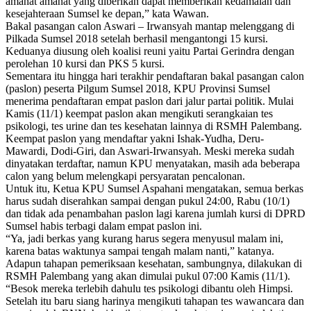
amanat amanat yang diberikan dapat memberikan kedamaian dan
kesejahteraan Sumsel ke depan,” kata Wawan.
Bakal pasangan calon Aswari – Irwansyah mantap melenggang di
Pilkada Sumsel 2018 setelah berhasil mengantongi 15 kursi.
Keduanya diusung oleh koalisi reuni yaitu Partai Gerindra dengan
perolehan 10 kursi dan PKS 5 kursi.
Sementara itu hingga hari terakhir pendaftaran bakal pasangan calon
(paslon) peserta Pilgum Sumsel 2018, KPU Provinsi Sumsel
menerima pendaftaran empat paslon dari jalur partai politik. Mulai
Kamis (11/1) keempat paslon akan mengikuti serangkaian tes
psikologi, tes urine dan tes kesehatan lainnya di RSMH Palembang.
Keempat paslon yang mendaftar yakni Ishak-Yudha, Deru-
Mawardi, Dodi-Giri, dan Aswari-Irwansyah. Meski mereka sudah
dinyatakan terdaftar, namun KPU menyatakan, masih ada beberapa
calon yang belum melengkapi persyaratan pencalonan.
Untuk itu, Ketua KPU Sumsel Aspahani mengatakan, semua berkas
harus sudah diserahkan sampai dengan pukul 24:00, Rabu (10/1)
dan tidak ada penambahan paslon lagi karena jumlah kursi di DPRD
Sumsel habis terbagi dalam empat paslon ini.
“Ya, jadi berkas yang kurang harus segera menyusul malam ini,
karena batas waktunya sampai tengah malam nanti,” katanya.
Adapun tahapan pemeriksaan kesehatan, sambungnya, dilakukan di
RSMH Palembang yang akan dimulai pukul 07:00 Kamis (11/1).
“Besok mereka terlebih dahulu tes psikologi dibantu oleh Himpsi.
Setelah itu baru siang harinya mengikuti tahapan tes wawancara dan