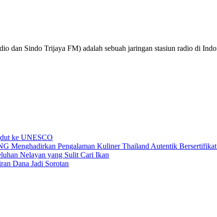
o dan Sindo Trijaya FM) adalah sebuah jaringan stasiun radio di Ind
ngdut ke UNESCO
dirkan Pengalaman Kuliner Thailand Autentik Bersertifikat H
uhan Nelayan yang Sulit Cari Ikan
an Dana Jadi Sorotan