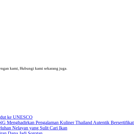
engan kami, Hubungi kami sekarang juga.
ngdut ke UNESCO
dirkan Pengalaman Kuliner Thailand Autentik Bersertifikat H
uhan Nelayan yang Sulit Cari Ikan
an Dana Jadi Sorotan