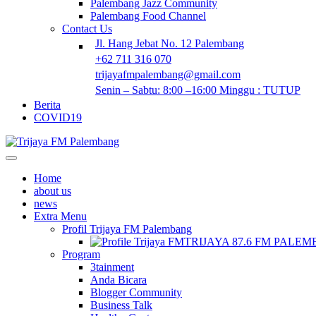
Palembang Jazz Community
Palembang Food Channel
Contact Us
Jl. Hang Jebat No. 12 Palembang
+62 711 316 070
trijayafmpalembang@gmail.com
Senin – Sabtu: 8:00 –16:00 Minggu : TUTUP
Berita
COVID19
Home
about us
news
Extra Menu
Profil Trijaya FM Palembang
TRIJAYA 87.6 FM PALE
Program
3tainment
Anda Bicara
Blogger Community
Business Talk