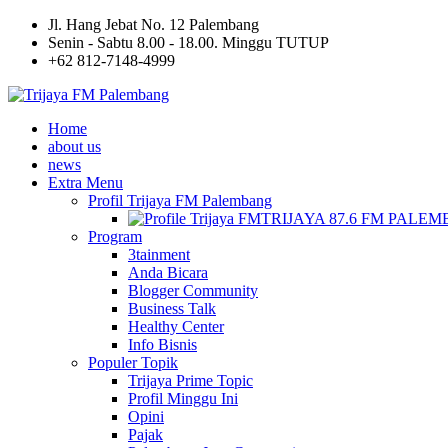
Jl. Hang Jebat No. 12 Palembang
Senin - Sabtu 8.00 - 18.00. Minggu TUTUP
+62 812-7148-4999
Home
about us
news
Extra Menu
Profil Trijaya FM Palembang
TRIJAYA 87.6 FM PALE
Program
3tainment
Anda Bicara
Blogger Community
Business Talk
Healthy Center
Info Bisnis
Populer Topik
Trijaya Prime Topic
Profil Minggu Ini
Opini
Pajak