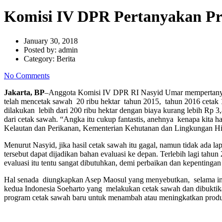
Komisi IV DPR Pertanyakan P
January 30, 2018
Posted by:
admin
Category:
Berita
No Comments
Jakarta, BP
–Anggota Komisi IV DPR RI Nasyid Umar mempertanyaka
telah mencetak sawah 20 ribu hektar tahun 2015, tahun 2016 cetak 1
dilakukan lebih dari 200 ribu hektar dengan biaya kurang lebih Rp 3,
dari cetak sawah. “Angka itu cukup fantastis, anehnya kenapa kita
Kelautan dan Perikanan, Kementerian Kehutanan dan Lingkungan Hid
Menurut Nasyid, jika hasil cetak sawah itu gagal, namun tidak ada l
tersebut dapat dijadikan bahan evaluasi ke depan. Terlebih lagi tah
evaluasi itu tentu sangat dibutuhkan, demi perbaikan dan kepentingan
Hal senada diungkapkan Asep Maosul yang menyebutkan, selama ini t
kedua Indonesia Soeharto yang melakukan cetak sawah dan dibuktik
program cetak sawah baru untuk menambah atau meningkatkan produk