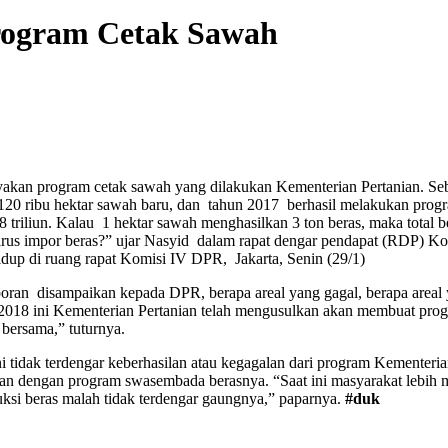
rogram Cetak Sawah
n program cetak sawah yang dilakukan Kementerian Pertanian. Seba
20 ribu hektar sawah baru, dan tahun 2017 berhasil melakukan progra
8 triliun. Kalau 1 hektar sawah menghasilkan 3 ton beras, maka total b
 harus impor beras?” ujar Nasyid dalam rapat dengar pendapat (RDP) 
up di ruang rapat Komisi IV DPR, Jakarta, Senin (29/1)
aporan disampaikan kepada DPR, berapa areal yang gagal, berapa areal
un 2018 ini Kementerian Pertanian telah mengusulkan akan membuat prog
 bersama,” tuturnya.
idak terdengar keberhasilan atau kegagalan dari program Kementerian
an dengan program swasembada berasnya. “Saat ini masyarakat lebih
si beras malah tidak terdengar gaungnya,” paparnya.
#duk