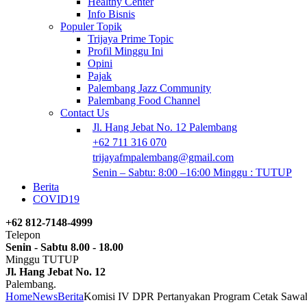
Healthy Center
Info Bisnis
Populer Topik
Trijaya Prime Topic
Profil Minggu Ini
Opini
Pajak
Palembang Jazz Community
Palembang Food Channel
Contact Us
Jl. Hang Jebat No. 12 Palembang
+62 711 316 070
trijayafmpalembang@gmail.com
Senin – Sabtu: 8:00 –16:00 Minggu : TUTUP
Berita
COVID19
+62 812-7148-4999
Telepon
Senin - Sabtu 8.00 - 18.00
Minggu TUTUP
Jl. Hang Jebat No. 12
Palembang.
Home
News
Berita
Komisi IV DPR Pertanyakan Program Cetak Sawa