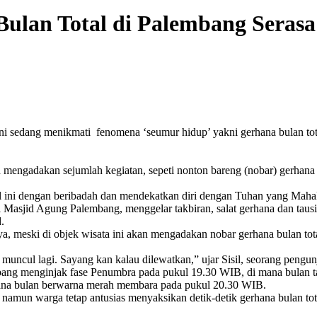
ulan Total di Palembang Serasa
i sedang menikmati fenomena ‘seumur hidup’ yakni gerhana bulan tota
ngadakan sejumlah kegiatan, sepeti nonton bareng (nobar) gerhana bu
 ini dengan beribadah dan mendekatkan diri dengan Tuhan yang Maha
i Masjid Agung Palembang, menggelar takbiran, salat gerhana dan taus
.
ya, meski di objek wisata ini akan mengadakan nobar gerhana bulan t
 muncul lagi. Sayang kan kalau dilewatkan,” ujar Sisil, seorang pengu
ang menginjak fase Penumbra pada pukul 19.30 WIB, di mana bulan t
ana bulan berwarna merah membara pada pukul 20.30 WIB.
namun warga tetap antusias menyaksikan detik-detik gerhana bulan tot