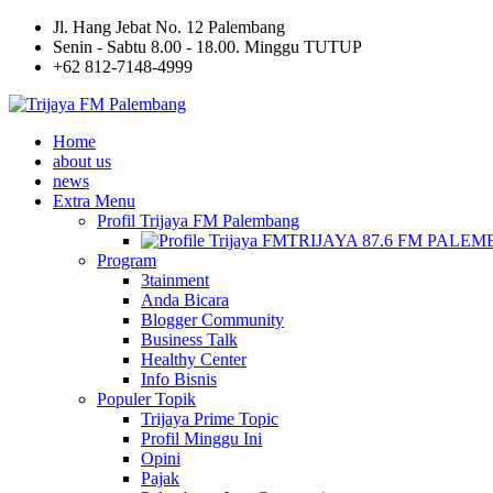
Jl. Hang Jebat No. 12 Palembang
Senin - Sabtu 8.00 - 18.00. Minggu TUTUP
+62 812-7148-4999
Home
about us
news
Extra Menu
Profil Trijaya FM Palembang
TRIJAYA 87.6 FM PALE
Program
3tainment
Anda Bicara
Blogger Community
Business Talk
Healthy Center
Info Bisnis
Populer Topik
Trijaya Prime Topic
Profil Minggu Ini
Opini
Pajak