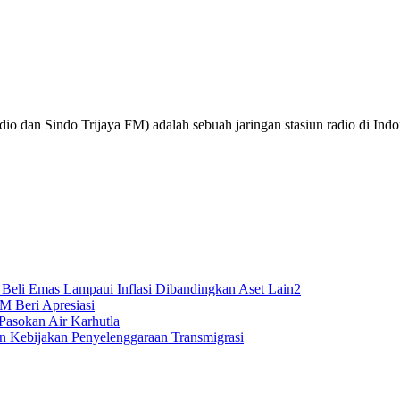
o dan Sindo Trijaya FM) adalah sebuah jaringan stasiun radio di Ind
Beli Emas Lampaui Inflasi Dibandingkan Aset Lain2
M Beri Apresiasi
Pasokan Air Karhutla
n Kebijakan Penyelenggaraan Transmigrasi