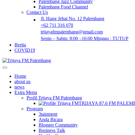
Palembang Jazz Community
Palembang Food Channel
Contact Us
Jl. Hang Jebat No. 12 Palembang
+62 711 316 070
trijayafmpalembang@gmail.com
Senin – Sabtu: 8:00 –16:00 Minggu : TUTUP
Berita
COVID19
Home
about us
news
Extra Menu
Profil Trijaya FM Palembang
TRIJAYA 87.6 FM PALE
Program
3tainment
Anda Bicara
Blogger Community
Business Talk