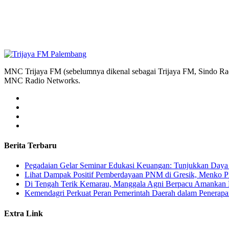
MNC Trijaya FM (sebelumnya dikenal sebagai Trijaya FM, Sindo Radi
MNC Radio Networks.
Berita Terbaru
Pegadaian Gelar Seminar Edukasi Keuangan: Tunjukkan Daya 
Lihat Dampak Positif Pemberdayaan PNM di Gresik, Menko P
​Di Tengah Terik Kemarau, Manggala Agni Berpacu Amankan 
Kemendagri Perkuat Peran Pemerintah Daerah dalam Penerapa
Extra Link