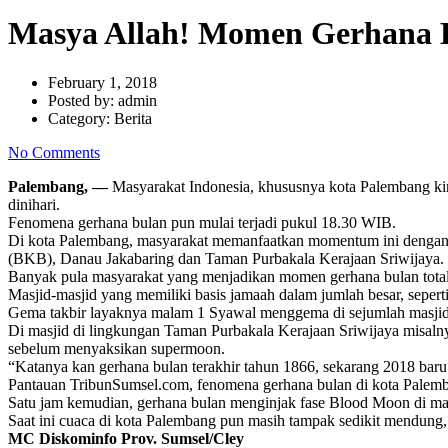
Masya Allah! Momen Gerhana B
February 1, 2018
Posted by:
admin
Category:
Berita
No Comments
Palembang, —
Masyarakat Indonesia, khususnya kota Palembang kin
dinihari.
Fenomena gerhana bulan pun mulai terjadi pukul 18.30 WIB.
Di kota Palembang, masyarakat memanfaatkan momentum ini dengan me
(BKB), Danau Jakabaring dan Taman Purbakala Kerajaan Sriwijaya.
Banyak pula masyarakat yang menjadikan momen gerhana bulan total
Masjid-masjid yang memiliki basis jamaah dalam jumlah besar, sepert
Gema takbir layaknya malam 1 Syawal menggema di sejumlah masjid
Di masjid di lingkungan Taman Purbakala Kerajaan Sriwijaya misaln
sebelum menyaksikan supermoon.
“Katanya kan gerhana bulan terakhir tahun 1866, sekarang 2018 baru
Pantauan TribunSumsel.com, fenomena gerhana bulan di kota Palemb
Satu jam kemudian, gerhana bulan menginjak fase Blood Moon di m
Saat ini cuaca di kota Palembang pun masih tampak sedikit mendung, 
MC Diskominfo Prov. Sumsel/Cley