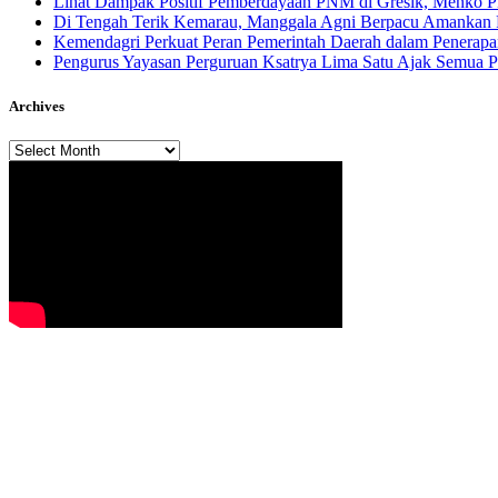
Lihat Dampak Positif Pemberdayaan PNM di Gresik, Menko P
​Di Tengah Terik Kemarau, Manggala Agni Berpacu Amankan 
Kemendagri Perkuat Peran Pemerintah Daerah dalam Penerapa
Pengurus Yayasan Perguruan Ksatrya Lima Satu Ajak Semua 
Archives
Archives