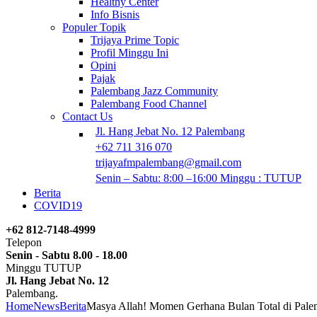
Healthy Center
Info Bisnis
Populer Topik
Trijaya Prime Topic
Profil Minggu Ini
Opini
Pajak
Palembang Jazz Community
Palembang Food Channel
Contact Us
Jl. Hang Jebat No. 12 Palembang
+62 711 316 070
trijayafmpalembang@gmail.com
Senin – Sabtu: 8:00 –16:00 Minggu : TUTUP
Berita
COVID19
+62 812-7148-4999
Telepon
Senin - Sabtu 8.00 - 18.00
Minggu TUTUP
Jl. Hang Jebat No. 12
Palembang.
Home
News
Berita
Masya Allah! Momen Gerhana Bulan Total di Pale