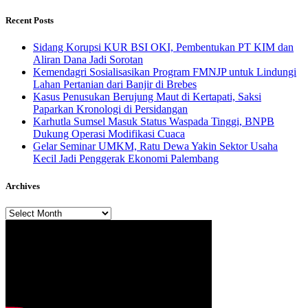
Recent Posts
Sidang Korupsi KUR BSI OKI, Pembentukan PT KIM dan
Aliran Dana Jadi Sorotan
Kemendagri Sosialisasikan Program FMNJP untuk Lindungi
Lahan Pertanian dari Banjir di Brebes
Kasus Penusukan Berujung Maut di Kertapati, Saksi
Paparkan Kronologi di Persidangan
Karhutla Sumsel Masuk Status Waspada Tinggi, BNPB
Dukung Operasi Modifikasi Cuaca
Gelar Seminar UMKM, Ratu Dewa Yakin Sektor Usaha
Kecil Jadi Penggerak Ekonomi Palembang
Archives
Archives