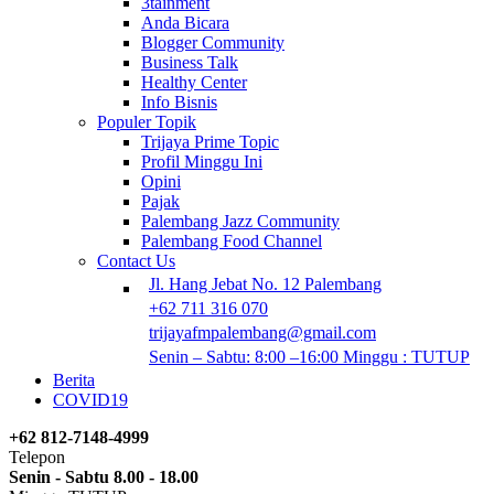
3tainment
Anda Bicara
Blogger Community
Business Talk
Healthy Center
Info Bisnis
Populer Topik
Trijaya Prime Topic
Profil Minggu Ini
Opini
Pajak
Palembang Jazz Community
Palembang Food Channel
Contact Us
Jl. Hang Jebat No. 12 Palembang
+62 711 316 070
trijayafmpalembang@gmail.com
Senin – Sabtu: 8:00 –16:00 Minggu : TUTUP
Berita
COVID19
+62 812-7148-4999
Telepon
Senin - Sabtu 8.00 - 18.00