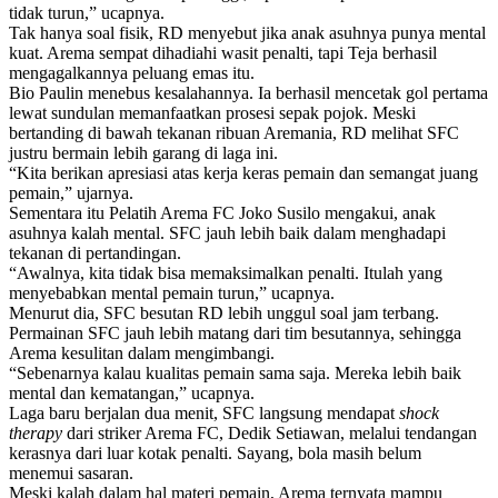
tidak turun,” ucapnya.
Tak hanya soal fisik, RD menyebut jika anak asuhnya punya mental
kuat. Arema sempat dihadiahi wasit penalti, tapi Teja berhasil
mengagalkannya peluang emas itu.
Bio Paulin menebus kesalahannya. Ia berhasil mencetak gol pertama
lewat sundulan memanfaatkan prosesi sepak pojok. Meski
bertanding di bawah tekanan ribuan Aremania, RD melihat SFC
justru bermain lebih garang di laga ini.
“Kita berikan apresiasi atas kerja keras pemain dan semangat juang
pemain,” ujarnya.
Sementara itu Pelatih Arema FC Joko Susilo mengakui, anak
asuhnya kalah mental. SFC jauh lebih baik dalam menghadapi
tekanan di pertandingan.
“Awalnya, kita tidak bisa memaksimalkan penalti. Itulah yang
menyebabkan mental pemain turun,” ucapnya.
Menurut dia, SFC besutan RD lebih unggul soal jam terbang.
Permainan SFC jauh lebih matang dari tim besutannya, sehingga
Arema kesulitan dalam mengimbangi.
“Sebenarnya kalau kualitas pemain sama saja. Mereka lebih baik
mental dan kematangan,” ucapnya.
Laga baru berjalan dua menit, SFC langsung mendapat
shock
therapy
dari striker Arema FC, Dedik Setiawan, melalui tendangan
kerasnya dari luar kotak penalti. Sayang, bola masih belum
menemui sasaran.
Meski kalah dalam hal materi pemain, Arema ternyata mampu