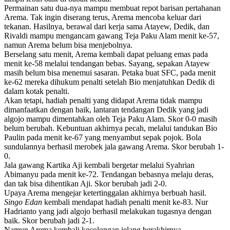
Permainan satu dua-nya mampu membuat repot barisan pertahanan
Arema. Tak ingin diserang terus, Arema mencoba keluar dari
tekanan. Hasilnya, berawal dari kerja sama Atayew, Dedik, dan
Rivaldi mampu mengancam gawang Teja Paku Alam menit ke-57,
namun Arema belum bisa menjebolnya.
Berselang satu menit, Arema kembali dapat peluang emas pada
menit ke-58 melalui tendangan bebas. Sayang, sepakan Atayew
masih belum bisa menemui sasaran. Petaka buat SFC, pada menit
ke-62 mereka dihukum penalti setelah Bio menjatuhkan Dedik di
dalam kotak penalti.
Akan tetapi, hadiah penalti yang didapat Arema tidak mampu
dimanfaatkan dengan baik, lantaran tendangan Dedik yang jadi
algojo mampu dimentahkan oleh Teja Paku Alam. Skor 0-0 masih
belum berubah. Kebuntuan akhirnya pecah, melalui tandukan Bio
Paulin pada menit ke-67 yang menyambut sepak pojok. Bola
sundulannya berhasil merobek jala gawang Arema. Skor berubah 1-
0.
Jala gawang Kartika Aji kembali bergetar melalui Syahrian
Abimanyu pada menit ke-72. Tendangan bebasnya melaju deras,
dan tak bisa dihentikan Aji. Skor berubah jadi 2-0.
Upaya Arema mengejar ketertinggalan akhirnya berbuah hasil.
Singo Edan
kembali mendapat hadiah penalti menit ke-83. Nur
Hadrianto yang jadi algojo berhasil melakukan tugasnya dengan
baik. Skor berubah jadi 2-1.
Namun Arema kembali kecolongan jelang berakhirnya