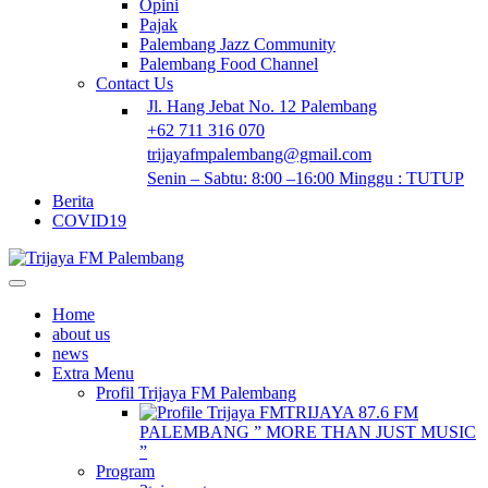
Opini
Pajak
Palembang Jazz Community
Palembang Food Channel
Contact Us
Jl. Hang Jebat No. 12 Palembang
+62 711 316 070
trijayafmpalembang@gmail.com
Senin – Sabtu: 8:00 –16:00 Minggu : TUTUP
Berita
COVID19
Home
about us
news
Extra Menu
Profil Trijaya FM Palembang
TRIJAYA 87.6 FM
PALEMBANG ” MORE THAN JUST MUSIC
”
Program