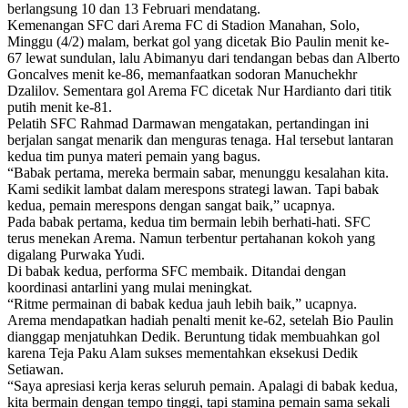
berlangsung 10 dan 13 Februari mendatang.
Kemenangan SFC dari Arema FC di Stadion Manahan, Solo,
Minggu (4/2) malam, berkat gol yang dicetak Bio Paulin menit ke-
67 lewat sundulan, lalu Abimanyu dari tendangan bebas dan Alberto
Goncalves menit ke-86, memanfaatkan sodoran Manuchekhr
Dzalilov. Sementara gol Arema FC dicetak Nur Hardianto dari titik
putih menit ke-81.
Pelatih SFC Rahmad Darmawan mengatakan, pertandingan ini
berjalan sangat menarik dan menguras tenaga. Hal tersebut lantaran
kedua tim punya materi pemain yang bagus.
“Babak pertama, mereka bermain sabar, menunggu kesalahan kita.
Kami sedikit lambat dalam merespons strategi lawan. Tapi babak
kedua, pemain merespons dengan sangat baik,” ucapnya.
Pada babak pertama, kedua tim bermain lebih berhati-hati. SFC
terus menekan Arema. Namun terbentur pertahanan kokoh yang
digalang Purwaka Yudi.
Di babak kedua, performa SFC membaik. Ditandai dengan
koordinasi antarlini yang mulai meningkat.
“Ritme permainan di babak kedua jauh lebih baik,” ucapnya.
Arema mendapatkan hadiah penalti menit ke-62, setelah Bio Paulin
dianggap menjatuhkan Dedik. Beruntung tidak membuahkan gol
karena Teja Paku Alam sukses mementahkan eksekusi Dedik
Setiawan.
“Saya apresiasi kerja keras seluruh pemain. Apalagi di babak kedua,
kita bermain dengan tempo tinggi, tapi stamina pemain sama sekali