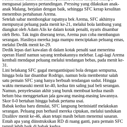
menguasai jalannya pertandingan.
Pressing
yang dilakukan anak-
anak Malang, berjalan dengan baik, sehingga SFC kerap kesulitan
menembus pertahanan Arema.
Setelah sabar membongkar rapatnya bek Arema, SFC akhirnya
mempunyai peluang pada menit ke-21, melalui bola lambung yang
diangkat oleh Adam Alis ke dalam kotak penalti, nyaris disambar
oleh Beto. Tak ingin diserang terus, Arema pun coba membangun
serangan. Hasilnya mereka juga mampu menciptakan peluang emas,
melalui Dedik menit ke-29.
Dedik lepas dari kawalan di dalam kotak penalti saat menerima
operan Hanif namun sayang tembakannya melebar. Lagi-lagi Arema
kembali mendapat peluang melalui tendangan bebas, pada menit ke-
31.
Lini belakang SFC gagal mengantisipasi bola dengan sempurna,
hingga bola liar disambar Rodrigo, namun bola membentur salah
satu pemain SFC yang hanya berbuah tendangan sudut. Hingga
waktu memasuki menit ke-40, kedua tim saling jual beli serangan.
Namun, penyelesaian akhir yang buruk membuat kedua masih
belum bisa menggetarkan jala gawang masing-masing lawannya.
Skor 0-0 bertahan hingga babak pertama usai.
Babak kedua baru dimulai, SFC langsung berinisiatif melakukan
serangan. Peluang pun berhasil mereka ciptakan, melalui tandukan
Dzalilov menit ke-46, akan tetapi masih belum menemui sasaran.
Entah apa yang diinstruksikan RD di ruang ganti, para pemain SFC
tampil lebih baik di babak kedua.