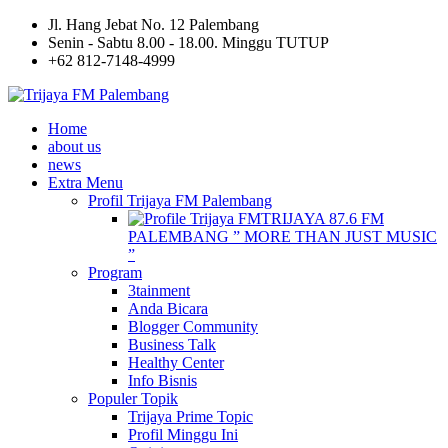
Jl. Hang Jebat No. 12 Palembang
Senin - Sabtu 8.00 - 18.00. Minggu TUTUP
+62 812-7148-4999
Home
about us
news
Extra Menu
Profil Trijaya FM Palembang
TRIJAYA 87.6 FM
PALEMBANG ” MORE THAN JUST MUSIC
”
Program
3tainment
Anda Bicara
Blogger Community
Business Talk
Healthy Center
Info Bisnis
Populer Topik
Trijaya Prime Topic
Profil Minggu Ini