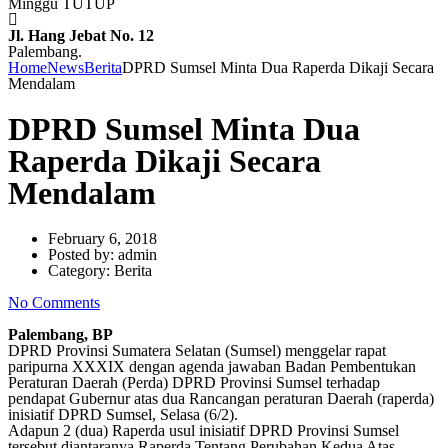
Minggu TUTUP
Jl. Hang Jebat No. 12
Palembang.
Home
News
Berita
DPRD Sumsel Minta Dua Raperda Dikaji Secara
Mendalam
DPRD Sumsel Minta Dua
Raperda Dikaji Secara
Mendalam
February 6, 2018
Posted by:
admin
Category:
Berita
No Comments
Palembang, BP
DPRD Provinsi Sumatera Selatan (Sumsel) menggelar rapat
paripurna XXXIX dengan agenda jawaban Badan Pembentukan
Peraturan Daerah (Perda) DPRD Provinsi Sumsel terhadap
pendapat Gubernur atas dua Rancangan peraturan Daerah (raperda)
inisiatif DPRD Sumsel, Selasa (6/2).
Adapun 2 (dua) Raperda usul inisiatif DPRD Provinsi Sumsel
tersebut diantaranya Raperda Tentang Perubahan Kedua Atas