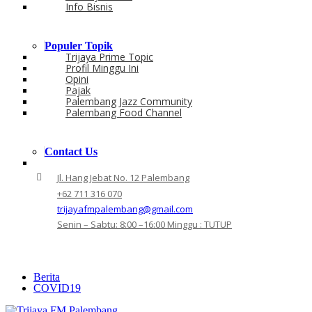
Info Bisnis
Populer Topik
Trijaya Prime Topic
Profil Minggu Ini
Opini
Pajak
Palembang Jazz Community
Palembang Food Channel
Contact Us
Jl. Hang Jebat No. 12 Palembang
+62 711 316 070
trijayafmpalembang@gmail.com
Senin – Sabtu: 8:00 –16:00 Minggu : TUTUP
Berita
COVID19