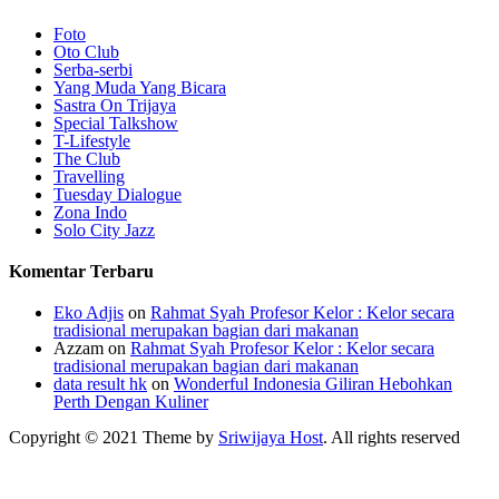
Foto
Oto Club
Serba-serbi
Yang Muda Yang Bicara
Sastra On Trijaya
Special Talkshow
T-Lifestyle
The Club
Travelling
Tuesday Dialogue
Zona Indo
Solo City Jazz
Komentar Terbaru
Eko Adjis
on
Rahmat Syah Profesor Kelor : Kelor secara
tradisional merupakan bagian dari makanan
Azzam
on
Rahmat Syah Profesor Kelor : Kelor secara
tradisional merupakan bagian dari makanan
data result hk
on
Wonderful Indonesia Giliran Hebohkan
Perth Dengan Kuliner
Copyright © 2021 Theme by
Sriwijaya Host
. All rights reserved