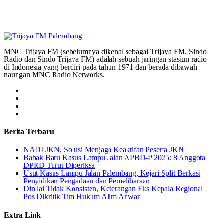
MNC Trijaya FM (sebelumnya dikenal sebagai Trijaya FM, Sindo
Radio dan Sindo Trijaya FM) adalah sebuah jaringan stasiun radio
di Indonesia yang berdiri pada tahun 1971 dan berada dibawah
naungan MNC Radio Networks.
Berita Terbaru
NADI JKN, Solusi Menjaga Keaktifan Peserta JKN
Babak Baru Kasus Lampu Jalan APBD-P 2025: 8 Anggota
DPRD Turut Diperiksa
Usut Kasus Lampu Jalan Palembang, Kejari Split Berkasi
Penyidikan Pengadaan dan Pemeliharaan
Dinilai Tidak Konsisten, Keterangan Eks Kepala Regional
Pos Dikritik Tim Hukum Alim Anwar
Extra Link