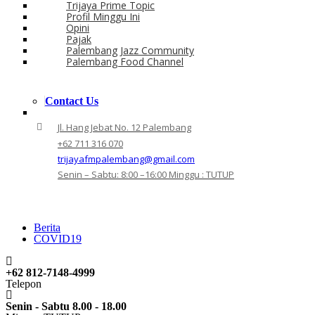
Trijaya Prime Topic
Profil Minggu Ini
Opini
Pajak
Palembang Jazz Community
Palembang Food Channel
Contact Us
Jl. Hang Jebat No. 12 Palembang
+62 711 316 070
trijayafmpalembang@gmail.com
Senin – Sabtu: 8:00 –16:00 Minggu : TUTUP
Berita
COVID19
+62 812-7148-4999
Telepon
Senin - Sabtu 8.00 - 18.00