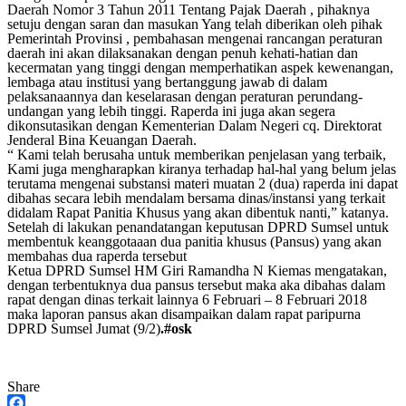
Daerah Nomor 3 Tahun 2011 Tentang Pajak Daerah , pihaknya
setuju dengan saran dan masukan Yang telah diberikan oleh pihak
Pemerintah Provinsi , pembahasan mengenai rancangan peraturan
daerah ini akan dilaksanakan dengan penuh kehati-hatian dan
kecermatan yang tinggi dengan memperhatikan aspek kewenangan,
lembaga atau institusi yang bertanggung jawab di dalam
pelaksanaannya dan keselarasan dengan peraturan perundang-
undangan yang lebih tinggi. Raperda ini juga akan segera
dikonsutasikan dengan Kementerian Dalam Negeri cq. Direktorat
Jenderal Bina Keuangan Daerah.
“ Kami telah berusaha untuk memberikan penjelasan yang terbaik,
Kami juga mengharapkan kiranya terhadap hal-hal yang belum jelas
terutama mengenai substansi materi muatan 2 (dua) raperda ini dapat
dibahas secara lebih mendalam bersama dinas/instansi yang terkait
didalam Rapat Panitia Khusus yang akan dibentuk nanti,” katanya.
Setelah di lakukan penandatangan keputusan DPRD Sumsel untuk
membentuk keanggotaaan dua panitia khusus (Pansus) yang akan
membahas dua raperda tersebut
Ketua DPRD Sumsel HM Giri Ramandha N Kiemas mengatakan,
dengan terbentuknya dua pansus tersebut maka aka dibahas dalam
rapat dengan dinas terkait lainnya 6 Februari – 8 Februari 2018
maka laporan pansus akan disampaikan dalam rapat paripurna
DPRD Sumsel Jumat (9/2)
.#osk
Share