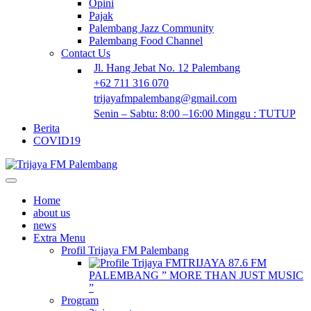
Opini
Pajak
Palembang Jazz Community
Palembang Food Channel
Contact Us
Jl. Hang Jebat No. 12 Palembang
+62 711 316 070
trijayafmpalembang@gmail.com
Senin – Sabtu: 8:00 –16:00 Minggu : TUTUP
Berita
COVID19
Home
about us
news
Extra Menu
Profil Trijaya FM Palembang
TRIJAYA 87.6 FM
PALEMBANG ” MORE THAN JUST MUSIC
”
Program