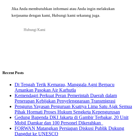
Jika Anda membutuhkan informasi atau Anda ingin melakukan
kerjasama dengan kami, Hubungi kami sekarang juga.
Hubungi Kami
Recent Posts
​Di Tengah Terik Kemarau, Manggala Agni Berpacu
Amankan Pasokan Air Karhutla
Kemendagri Perkuat Peran Pemerintah Daerah dalam
Penerapan Kebijakan Penyelenggaraan Transmigrasi
Pengurus Yayasan Perguruan Ksatrya Lima Satu Ajak Semua
Pihak Hormati Proses Hukum Sengketa Kepengurusan
Gedung Bapenda DKI Jakarta di Gambir Terbakar, 20 Unit
Mobil Damkar dan 100 Personel Dikerahkan
FORWAN Matangkan Persiapan Diskusi Publik Dukung
Dangdut ke UNESCO