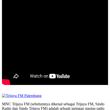
MNC Trijaya FM (sebelumnya dikenal sebagai Trijaya FM, Sindo
Radio dan Sindo Trijaya FM) adalah sebuah jaringan stasiun radio