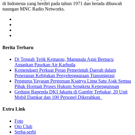
di Indonesia yang berdiri pada tahun 1971 dan berada dibawah
naungan MNC Radio Networks.
Berita Terbaru
​Di Tengah Terik Kemarau, Manggala Agni Berpacu
Amankan Pasokan Air Karhutla
Kemendagri Perkuat Peran Pemerintah Daerah dalam
Penerapan Kebijakan Penyelenggaraan Transmigrasi
Pengurus Yayasan Perguruan Ksatrya Lima Satu Ajak Semua
Pihak Hormati Proses Hukum Sengketa Kepengurusan
Gedung Bapenda DKI Jakarta di Gambir Terbakar, 20 Unit
Mobil Damkar dan 100 Personel Dikerahkan
Extra Link
Foto
Oto Club
Serba-serbi