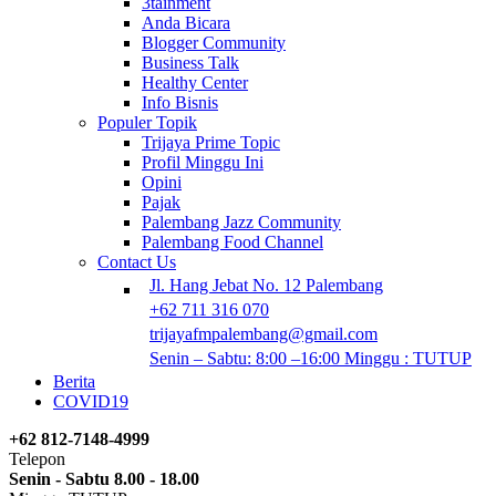
3tainment
Anda Bicara
Blogger Community
Business Talk
Healthy Center
Info Bisnis
Populer Topik
Trijaya Prime Topic
Profil Minggu Ini
Opini
Pajak
Palembang Jazz Community
Palembang Food Channel
Contact Us
Jl. Hang Jebat No. 12 Palembang
+62 711 316 070
trijayafmpalembang@gmail.com
Senin – Sabtu: 8:00 –16:00 Minggu : TUTUP
Berita
COVID19
+62 812-7148-4999
Telepon
Senin - Sabtu 8.00 - 18.00