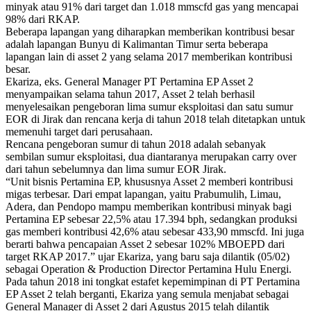
minyak atau 91% dari target dan 1.018 mmscfd gas yang mencapai
98% dari RKAP.
Beberapa lapangan yang diharapkan memberikan kontribusi besar
adalah lapangan Bunyu di Kalimantan Timur serta beberapa
lapangan lain di asset 2 yang selama 2017 memberikan kontribusi
besar.
Ekariza, eks. General Manager PT Pertamina EP Asset 2
menyampaikan selama tahun 2017, Asset 2 telah berhasil
menyelesaikan pengeboran lima sumur eksploitasi dan satu sumur
EOR di Jirak dan rencana kerja di tahun 2018 telah ditetapkan untuk
memenuhi target dari perusahaan.
Rencana pengeboran sumur di tahun 2018 adalah sebanyak
sembilan sumur eksploitasi, dua diantaranya merupakan carry over
dari tahun sebelumnya dan lima sumur EOR Jirak.
“Unit bisnis Pertamina EP, khususnya Asset 2 memberi kontribusi
migas terbesar. Dari empat lapangan, yaitu Prabumulih, Limau,
Adera, dan Pendopo mampu memberikan kontribusi minyak bagi
Pertamina EP sebesar 22,5% atau 17.394 bph, sedangkan produksi
gas memberi kontribusi 42,6% atau sebesar 433,90 mmscfd. Ini juga
berarti bahwa pencapaian Asset 2 sebesar 102% MBOEPD dari
target RKAP 2017.” ujar Ekariza, yang baru saja dilantik (05/02)
sebagai Operation & Production Director Pertamina Hulu Energi.
Pada tahun 2018 ini tongkat estafet kepemimpinan di PT Pertamina
EP Asset 2 telah berganti, Ekariza yang semula menjabat sebagai
General Manager di Asset 2 dari Agustus 2015 telah dilantik