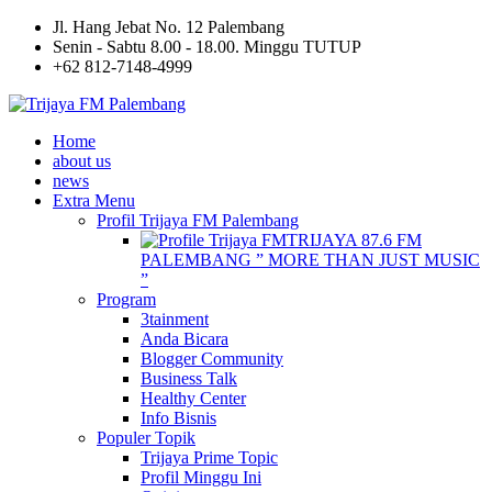
Jl. Hang Jebat No. 12 Palembang
Senin - Sabtu 8.00 - 18.00. Minggu TUTUP
+62 812-7148-4999
Home
about us
news
Extra Menu
Profil Trijaya FM Palembang
TRIJAYA 87.6 FM
PALEMBANG ” MORE THAN JUST MUSIC
”
Program
3tainment
Anda Bicara
Blogger Community
Business Talk
Healthy Center
Info Bisnis
Populer Topik
Trijaya Prime Topic
Profil Minggu Ini