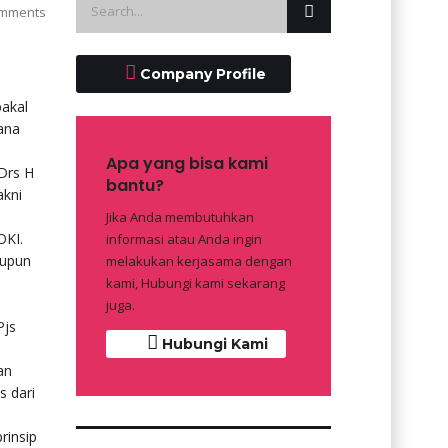
mments
Company Profile
bakal
ana
Apa yang bisa kami
Drs H
bantu?
akni
Jika Anda membutuhkan
OKI.
informasi atau Anda ingin
aupun
melakukan kerjasama dengan
kami, Hubungi kami sekarang
juga.
Pjs
Hubungi Kami
an
s dari
rinsip