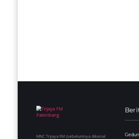
Beri
Gedun
MNC Trijaya FM (sebelumnya dikenal