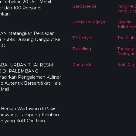
 Terbakar, 20 Unit Mobil
Serba-serbi
Yang Mu
r dan 100 Personel
Yang Bic
ahkan
Sastra On Trijaya
Special
Talkshow
N Matangkan Persiapan
T-Lifestyle
The Club
i Publik Dukung Dangdut ke
CO
Travelling
Tuesday
Dialogue
Zona Indo
Solo City
ABAI URBAN THAI RESMI
R DI PALEMBANG
adirkan Pengalaman Kuliner
nd Autentik Bersertifikat Halal
 Mall
 Berkah Wartawan di Pakis
Karawang: Tampung Keluhan
n yang Sulit Cari Ikan