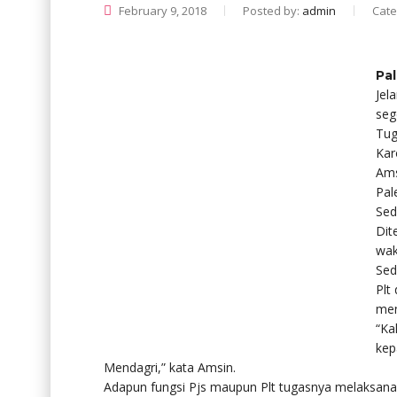
February 9, 2018
Posted by:
admin
Cate
Pa
Jel
seg
Tug
Kar
Ams
Pal
Sed
Dit
wak
Sed
Plt
men
“Ka
kep
Mendagri,” kata Amsin.
Adapun fungsi Pjs maupun Plt tugasnya melaksanak