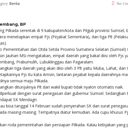
gory:
Berita
No Co
lembang, BP
ang Pilkada serentak di 9 kabupaten/kota dan Pilgub provinsi Sumsel, 
era menetapkan empat Pjs (Pejabat Sementara), dan tiga Plt (Pelaks
as).
o Pemerintahan dan Otda Setda Provinsi Sumatera Selatan (Sumsel) 
in Jauhari MSi mengatakan, empat daerah yang bakal diisi oleh Pjs y
embang, Prabumulih, Lubuklinggau dan Pagaralam.
angkan tiga daerah yang akan diisi oleh 3 Plt yaitu Muba, Lahat, dan 
etapkannya Pjs itu kata Amsin, lantaran pejabat kepala daerahnya m
ilnya semua maju Pilkada.
angkan ditunjuknya Plt dari wakil bupati tidak nyalon otomatis naik.
 diperkuat dengan surat penegasan dari gubernur Sumsel. Sedangkan 
dapat SK Mendagri.
lau bisa tanggal 14 Februari sudah penyerahan SK dan surat penegas
ada masing-masing. Tempatnya diatur kemudian. Ada cupu khusus Pj
an roda pemerintahan dan persiapan Pilkada. Kalau kebijakan yang p