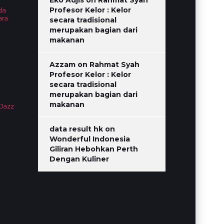
Eko Adjis
on
Rahmat Syah
Profesor Kelor : Kelor
da
ara
secara tradisional
merupakan bagian dari
makanan
Azzam
on
Rahmat Syah
Profesor Kelor : Kelor
secara tradisional
merupakan bagian dari
makanan
 Jazz
data result hk
on
Wonderful Indonesia
Giliran Hebohkan Perth
Dengan Kuliner