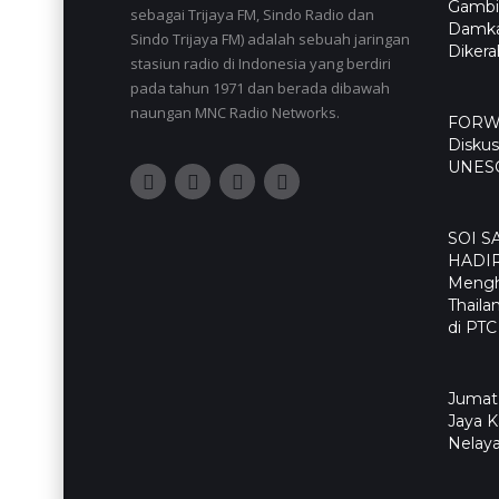
Gambir
sebagai Trijaya FM, Sindo Radio dan
Damka
Sindo Trijaya FM) adalah sebuah jaringan
Diker
stasiun radio di Indonesia yang berdiri
pada tahun 1971 dan berada dibawah
naungan MNC Radio Networks.
FORWA
Diskus
UNES
SOI S
HADI
Mengh
Thaila
di PTC
Jumat
Jaya 
Nelaya