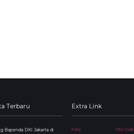
ta Terbaru
Extra Link
Foto
Oto Club
g Bapenda DKI Jakarta di