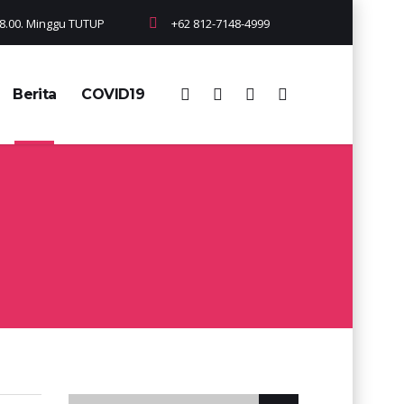
 18.00. Minggu TUTUP
+62 812-7148-4999
Berita
COVID19