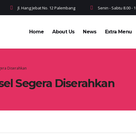
Jl. Hang Jebat No. 12 Palembang
Senin - Sabtu 8.00 -
Home
About Us
News
Extra Menu
egera Diserahkan
sel Segera Diserahkan