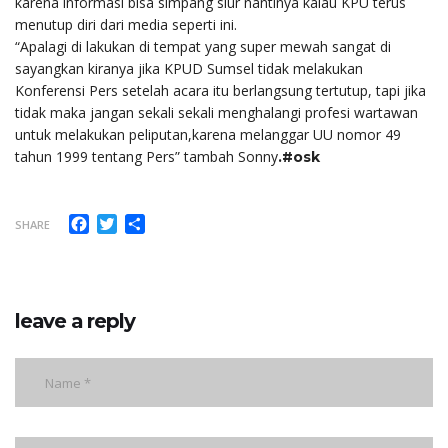
karena informasi bisa simpang siur nantinya kalau KPU terus
menutup diri dari media seperti ini.
“Apalagi di lakukan di tempat yang super mewah sangat di
sayangkan kiranya jika KPUD Sumsel tidak melakukan
Konferensi Pers setelah acara itu berlangsung tertutup, tapi jika
tidak maka jangan sekali sekali menghalangi profesi wartawan
untuk melakukan peliputan,karena melanggar UU nomor 49
tahun 1999 tentang Pers” tambah Sonny
.#osk
Facebook
Twitter
Share
SHARE
leave a reply