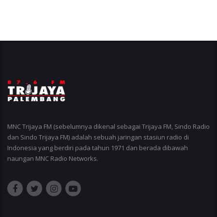
MNC Trijaya FM (sebelumnya dikenal sebagai Trijaya FM, Sindo Radio
dan Sindo Trijaya FM) adalah sebuah jaringan stasiun radio di
Indonesia yang berdiri pada tahun 1971 dan berada dibawah
naungan MNC Radio Networks.