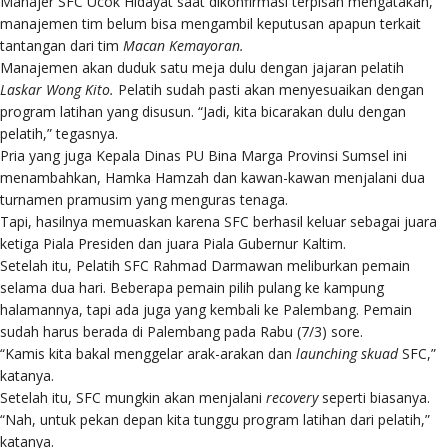
Manajer SFC Ucok Hidayat saat dikonfirmasi terpisah mengatakan,
manajemen tim belum bisa mengambil keputusan apapun terkait
tantangan dari tim
Macan Kemayoran.
Manajemen akan duduk satu meja dulu dengan jajaran pelatih
Laskar Wong Kito.
Pelatih sudah pasti akan menyesuaikan dengan
program latihan yang disusun. “Jadi, kita bicarakan dulu dengan
pelatih,” tegasnya.
Pria yang juga Kepala Dinas PU Bina Marga Provinsi Sumsel ini
menambahkan, Hamka Hamzah dan kawan-kawan menjalani dua
turnamen pramusim yang menguras tenaga.
Tapi, hasilnya memuaskan karena SFC berhasil keluar sebagai juara
ketiga Piala Presiden dan juara Piala Gubernur Kaltim.
Setelah itu, Pelatih SFC Rahmad Darmawan meliburkan pemain
selama dua hari. Beberapa pemain pilih pulang ke kampung
halamannya, tapi ada juga yang kembali ke Palembang. Pemain
sudah harus berada di Palembang pada Rabu (7/3) sore.
“Kamis kita bakal menggelar arak-arakan dan
launching skuad
SFC,”
katanya.
Setelah itu, SFC mungkin akan menjalani
recovery
seperti biasanya.
“Nah, untuk pekan depan kita tunggu program latihan dari pelatih,”
katanya.