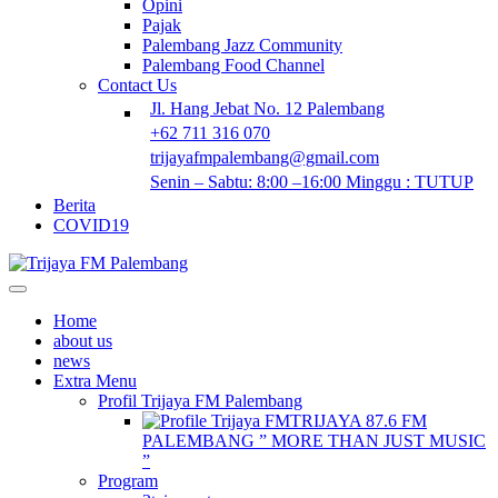
Opini
Pajak
Palembang Jazz Community
Palembang Food Channel
Contact Us
Jl. Hang Jebat No. 12 Palembang
+62 711 316 070
trijayafmpalembang@gmail.com
Senin – Sabtu: 8:00 –16:00 Minggu : TUTUP
Berita
COVID19
Home
about us
news
Extra Menu
Profil Trijaya FM Palembang
TRIJAYA 87.6 FM
PALEMBANG ” MORE THAN JUST MUSIC
”
Program