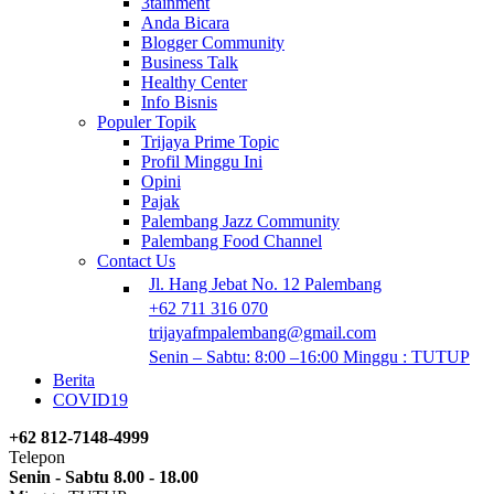
3tainment
Anda Bicara
Blogger Community
Business Talk
Healthy Center
Info Bisnis
Populer Topik
Trijaya Prime Topic
Profil Minggu Ini
Opini
Pajak
Palembang Jazz Community
Palembang Food Channel
Contact Us
Jl. Hang Jebat No. 12 Palembang
+62 711 316 070
trijayafmpalembang@gmail.com
Senin – Sabtu: 8:00 –16:00 Minggu : TUTUP
Berita
COVID19
+62 812-7148-4999
Telepon
Senin - Sabtu 8.00 - 18.00