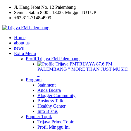
Jl. Hang Jebat No. 12 Palembang
Senin - Sabtu 8.00 - 18.00. Minggu TUTUP
+62 812-7148-4999
Home
about us
news
Extra Menu
Profil Trijaya FM Palembang
TRIJAYA 87.6 FM
PALEMBANG ” MORE THAN JUST MUSIC
”
Program
3tainment
Anda Bicara
Blogger Community
Business Talk
Healthy Center
Info Bisnis
Populer Topik
Trijaya Prime Topic
Profil Minggu Ini