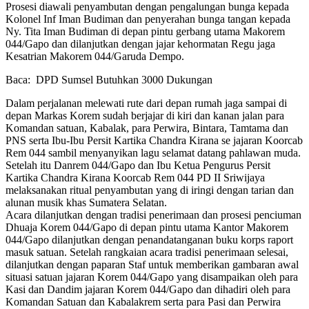
Prosesi diawali penyambutan dengan pengalungan bunga kepada
Kolonel Inf Iman Budiman dan penyerahan bunga tangan kepada
Ny. Tita Iman Budiman di depan pintu gerbang utama Makorem
044/Gapo dan dilanjutkan dengan jajar kehormatan Regu jaga
Kesatrian Makorem 044/Garuda Dempo.
Baca:
DPD Sumsel Butuhkan 3000 Dukungan
Dalam perjalanan melewati rute dari depan rumah jaga sampai di
depan Markas Korem sudah berjajar di kiri dan kanan jalan para
Komandan satuan, Kabalak, para Perwira, Bintara, Tamtama dan
PNS serta Ibu-Ibu Persit Kartika Chandra Kirana se jajaran Koorcab
Rem 044 sambil menyanyikan lagu selamat datang pahlawan muda.
Setelah itu Danrem 044/Gapo dan Ibu Ketua Pengurus Persit
Kartika Chandra Kirana Koorcab Rem 044 PD II Sriwijaya
melaksanakan ritual penyambutan yang di iringi dengan tarian dan
alunan musik khas Sumatera Selatan.
Acara dilanjutkan dengan tradisi penerimaan dan prosesi penciuman
Dhuaja Korem 044/Gapo di depan pintu utama Kantor Makorem
044/Gapo dilanjutkan dengan penandatanganan buku korps raport
masuk satuan. Setelah rangkaian acara tradisi penerimaan selesai,
dilanjutkan dengan paparan Staf untuk memberikan gambaran awal
situasi satuan jajaran Korem 044/Gapo yang disampaikan oleh para
Kasi dan Dandim jajaran Korem 044/Gapo dan dihadiri oleh para
Komandan Satuan dan Kabalakrem serta para Pasi dan Perwira