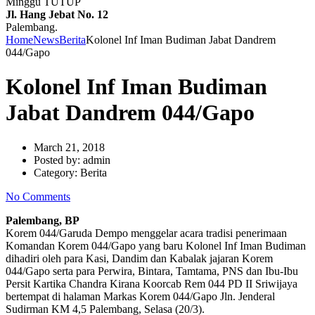
Minggu TUTUP
Jl. Hang Jebat No. 12
Palembang.
Home
News
Berita
Kolonel Inf Iman Budiman Jabat Dandrem
044/Gapo
Kolonel Inf Iman Budiman
Jabat Dandrem 044/Gapo
March 21, 2018
Posted by:
admin
Category:
Berita
No Comments
Palembang, BP
Korem 044/Garuda Dempo menggelar acara tradisi penerimaan
Komandan Korem 044/Gapo yang baru Kolonel Inf Iman Budiman
dihadiri oleh para Kasi, Dandim dan Kabalak jajaran Korem
044/Gapo serta para Perwira, Bintara, Tamtama, PNS dan Ibu-Ibu
Persit Kartika Chandra Kirana Koorcab Rem 044 PD II Sriwijaya
bertempat di halaman Markas Korem 044/Gapo Jln. Jenderal
Sudirman KM 4,5 Palembang, Selasa (20/3).