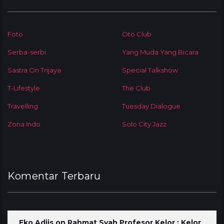
Foto
Oto Club
Serba-serbi
Yang Muda Yang Bicara
Sastra On Trijaya
Special Talkshow
T-Lifestyle
The Club
Travelling
Tuesday Dialogue
Zona Indo
Solo City Jazz
Komentar Terbaru
Eko Adjis
on
Rahmat Syah Profesor Kelor : Kelor