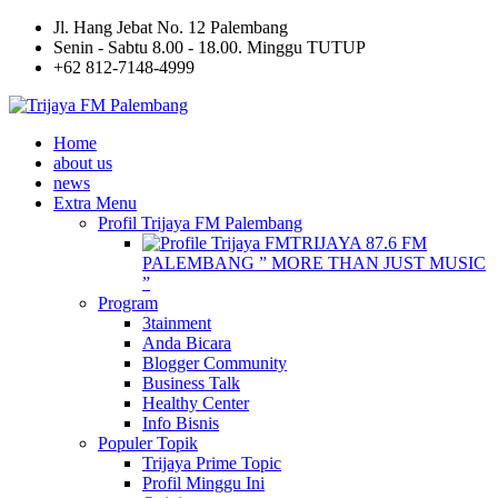
Jl. Hang Jebat No. 12 Palembang
Senin - Sabtu 8.00 - 18.00. Minggu TUTUP
+62 812-7148-4999
Home
about us
news
Extra Menu
Profil Trijaya FM Palembang
TRIJAYA 87.6 FM
PALEMBANG ” MORE THAN JUST MUSIC
”
Program
3tainment
Anda Bicara
Blogger Community
Business Talk
Healthy Center
Info Bisnis
Populer Topik
Trijaya Prime Topic
Profil Minggu Ini