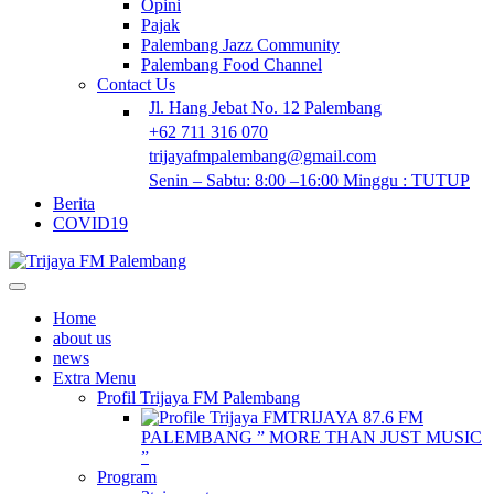
Opini
Pajak
Palembang Jazz Community
Palembang Food Channel
Contact Us
Jl. Hang Jebat No. 12 Palembang
+62 711 316 070
trijayafmpalembang@gmail.com
Senin – Sabtu: 8:00 –16:00 Minggu : TUTUP
Berita
COVID19
Home
about us
news
Extra Menu
Profil Trijaya FM Palembang
TRIJAYA 87.6 FM
PALEMBANG ” MORE THAN JUST MUSIC
”
Program