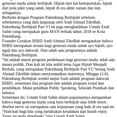
generasi muda untuk berhijrah. Hijrah dari hal keterpurukan, hijrah
dari pola pikir yang salah, hijrah di era akhir zaman dan lain
sebagainya.
Berbeda dengan Program Palembang Berhijrah sebelum-
sebelumnya yang diisi langsung oleh Andi Ahmad Zikrillah,
Palembang Berhijrah Part VI ini juga menghadirkan Ustadz Emil
Salim yang merupakan guru MAN terbaik tahun 2018 se Kota
Palembang.
Founder Gerakan IHBD Andi Ahmad Zikrillah mengatakan bahwa
IHBD merupakan seruan bagi generasi muda untuk ayo hijrah, ayo
ngaji dan ayo dakwah. Dan salah satu programnya adalah
Palembang Berhijrah.
“Ini adalah murni program pembinaan bagi generasi muda, tidak ada
muara politik. Dan kali ini kita ambil tema Agar Hijrah Menjadi
Berkah, yang merupakan Palembang Berhijrah Part VI,”terang Andi
Ahmad Zikrillah dalam menyampaikan materinya, Minggu (1/4).
Palembang Berhijrah sendiri lanjut Andi adalah program dakwah
IHBD, sementara dua program lain adalah program sosial dan
pendidikan. Mulai pelatihan Public Speaking, Sekolah Pranikah dan
lainnya.
Sementara itu, Ustadz Emil Salim dalam paparaannya mengatakan
bahwa bagi generasi muda yang baru berhijrah atau lebih keren
disebut move on merupakan satu keputusan yang baik di era saat ini.
“Hati-hati bagi kita yang melakukan kesalahan tapi masih enjoy.
Tentu ini perlu diperbaiki,”ujar Ustadz Emil Salim.