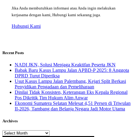
Jika Anda membutuhkan informasi atau Anda ingin melakukan
kerjasama dengan kami, Hubungi kami sekarang juga.
Hubungi Kami
Recent Posts
NADI JKN, Solusi Menjaga Keaktifan Peserta JKN
Babak Baru Kasus Lampu Jalan APBD-P 2025: 8 Anggota
DPRD Turut Diperiksa
Usut Kasus Lampu Jalan Palembang, Kejari Split Berkasi
Penyidikan Pengadaan dan Pemeliharaan
Dinilai Tidak Konsisten, Keterangan Eks Kepala Regional
Pos Dikritik Tim Hukum Alim Anwar
Ekonomi Sumatera Selatan Melesat 4,51 Persen di Triwulan
II-2026, Tambang dan Belanja Negara Jadi Motor Utama
Archives
Archives