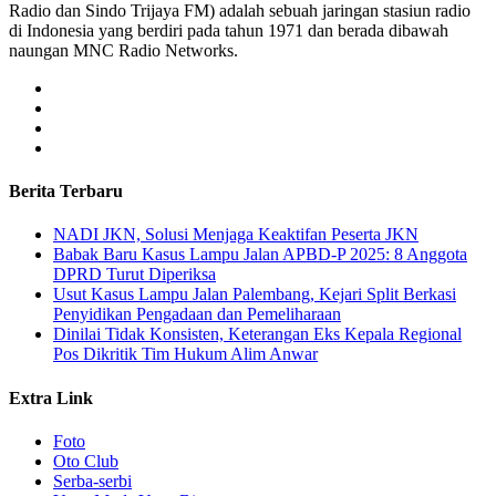
Radio dan Sindo Trijaya FM) adalah sebuah jaringan stasiun radio
di Indonesia yang berdiri pada tahun 1971 dan berada dibawah
naungan MNC Radio Networks.
Berita Terbaru
NADI JKN, Solusi Menjaga Keaktifan Peserta JKN
Babak Baru Kasus Lampu Jalan APBD-P 2025: 8 Anggota
DPRD Turut Diperiksa
Usut Kasus Lampu Jalan Palembang, Kejari Split Berkasi
Penyidikan Pengadaan dan Pemeliharaan
Dinilai Tidak Konsisten, Keterangan Eks Kepala Regional
Pos Dikritik Tim Hukum Alim Anwar
Extra Link
Foto
Oto Club
Serba-serbi