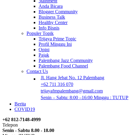
3tainment
Anda Bicara
Blogger Community
Business Talk
Healthy Center
Info Bisnis
Populer Topik
Trijaya Prime Topic
Profil Minggu Ini
Opini
Pajak
Palembang Jazz Community
Palembang Food Channel
Contact Us
Jl. Hang Jebat No. 12 Palembang
+62 711 316 070
trijayafmpalembang@gmail.com
Senin – Sabtu: 8:00 –16:00 Minggu : TUTUP
Berita
COVID19
+62 812-7148-4999
Telepon
Senin - Sabtu 8.00 - 18.00